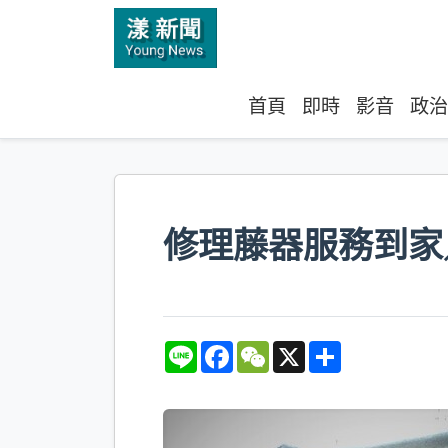
首頁
即時
影音
政治
修理藤器服務到家
L
F
W
X
S
i
a
e
h
n
c
C
a
e
e
h
r
b
a
e
o
t
o