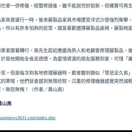
題也會一併修復，經整修過後，雖不能說完好如新，但確實可再
家具曾盛行一時，後來藤製品家具市場遭受洋式沙發強烈衝擊，
品，所以有許多怕熱的民眾，還是喜歡選擇藤製品座椅，藤製椅
業者跟著轉行，高先生起初應邀為熟人和老顧客修理藤製品，後
，於是他開始全省走透透，為愛惜資源的朋友服務到家，可惜「
苦，但是每次到各地修理藤器時，都會聽到類似「等恁足久矣」
式的寒喧，他們就會感到無限欣慰，沉重的修理機器感覺突然減
家，無怨無悔！（作者／黃山高）
黃山高
youngnews3631.com/index.php