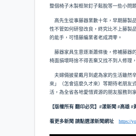
整個椅子木製框架釘子鬆脫等一些小問
高先生從事藤器業數十年，早期藤製品
性不管如何研發改良，終究比不上藤製
的能手，可惜藤編業者老成凋零。
藤器家具生意逐漸蕭條後，修補藤器的
椅面損壞時捨不得丟棄又找不到人修理
夫婦倆披星戴月到處為家的生活雖然辛
來」（怎會這麼久才來）等期待老朋友
活，為全省各地愛惜資源的朋友服務到
【版權所有 翻印必究】#漾新聞 #高雄 #
看更多新聞 請點選漾新聞網址
https://