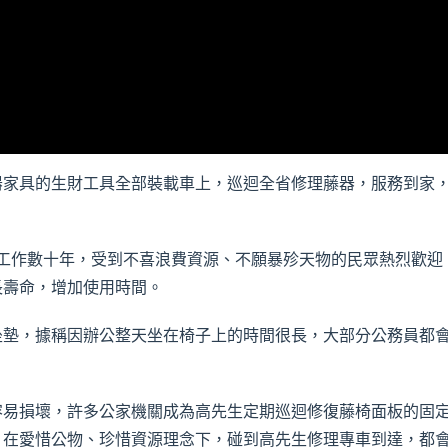
家具的生財工具全部裝載車上，巡迴全省修理藤器，服務到家，
作數十年，受到不喜浪費資源、不願暴殄天物的民眾熱烈歡迎，修
長壽命，增加使用時間。
墊，據稱因辦公整天坐在椅子上的時間很長，大部分公務員都會
易損壞，許多公家機關成為高先生定期巡迴修復藤椅面板的固定
，在愛惜公物、珍惜資源理念下，碰到高先生修理專車到達，都