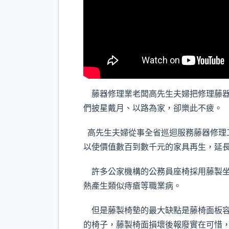
藤器修理業老闆高先生夫婦把修理藤器
們披星戴月、以路為家，卻樂此不疲。
高先生夫婦從事全省巡迴服務藤器修理工
以使價值數百到數千元的家具再生，延
許多公家機構的公務員座椅採用藤製坐
熱產生類似痔瘡等職業病。
但是藤製椅墊的最大缺點是藤椅面板容
的椅子，藤製椅面損壞後報廢實在可惜