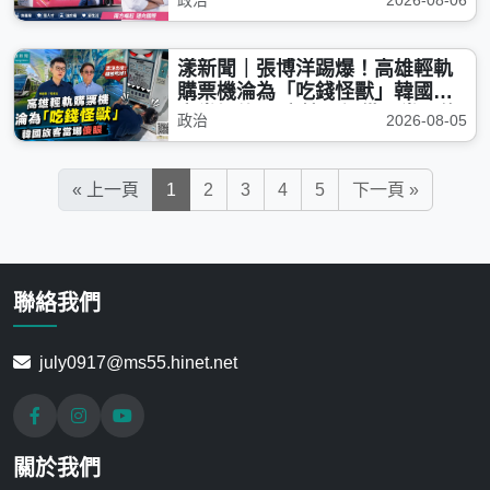
政治
2026-08-06
漾新聞｜張博洋踢爆！高雄輕軌
購票機淪為「吃錢怪獸」韓國旅
客當場傻眼 高捷：設備異常已修
政治
2026-08-05
復
« 上一頁
1
2
3
4
5
下一頁 »
聯絡我們
july0917@ms55.hinet.net
關於我們