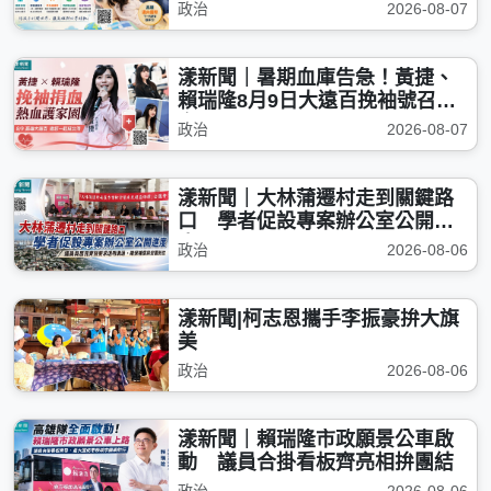
政治
2026-08-07
漾新聞｜暑期血庫告急！黃捷、
賴瑞隆8月9日大遠百挽袖號召捐
血
政治
2026-08-07
漾新聞｜大林蒲遷村走到關鍵路
口 學者促設專案辦公室公開進
度
政治
2026-08-06
漾新聞|柯志恩攜手李振豪拚大旗
美
政治
2026-08-06
漾新聞｜賴瑞隆市政願景公車啟
動 議員合掛看板齊亮相拚團結