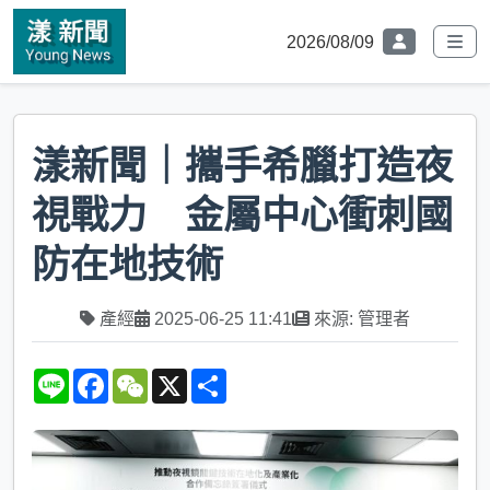
2026/08/09
漾新聞｜攜手希臘打造夜
視戰力 金屬中心衝刺國
防在地技術
產經
2025-06-25 11:41
來源: 管理者
L
F
W
X
S
i
a
e
h
n
c
C
a
e
e
h
r
b
a
e
o
t
o