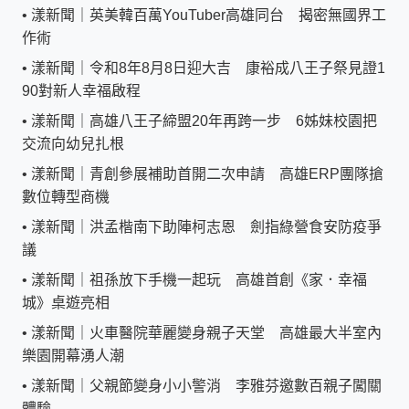
•
漾新聞｜英美韓百萬YouTuber高雄同台 揭密無國界工
作術
•
漾新聞｜令和8年8月8日迎大吉 康裕成八王子祭見證1
90對新人幸福啟程
•
漾新聞｜高雄八王子締盟20年再跨一步 6姊妹校園把
交流向幼兒扎根
•
漾新聞｜青創參展補助首開二次申請 高雄ERP團隊搶
數位轉型商機
•
漾新聞｜洪孟楷南下助陣柯志恩 劍指綠營食安防疫爭
議
•
漾新聞｜祖孫放下手機一起玩 高雄首創《家．幸福
城》桌遊亮相
•
漾新聞｜火車醫院華麗變身親子天堂 高雄最大半室內
樂園開幕湧人潮
•
漾新聞｜父親節變身小小警消 李雅芬邀數百親子闖關
體驗