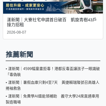
漾新聞｜大寮社宅申請首日破百 凱旋青樹43戶
接力招租
2026-08-07
推薦新聞
•
漾新聞｜4599幅童畫拒毒！港都反毒盃讓孩子一眼識破
「毒偽裝
•
漾新聞｜暑假血庫只剩4至7天 黃捷賴瑞隆號召高雄人
捲袖救急
•
漾新聞｜免費學AI還能領補助 義守大學24席直通車用
製造職場