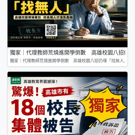
獨家｜代理教師荒燒進開學倒數 高雄校園八招仍嘆
獨家｜代理教師荒燒進開學倒數 高雄校園八招仍嘆「找無人」