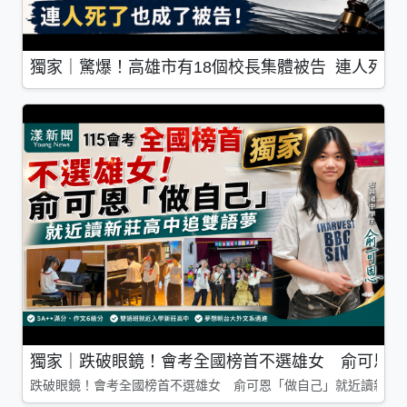
獨家｜驚爆！高雄市有18個校長集體被告 連人死了
獨家｜跌破眼鏡！會考全國榜首不選雄女 俞可恩「
跌破眼鏡！會考全國榜首不選雄女 俞可恩「做自己」就近讀新莊