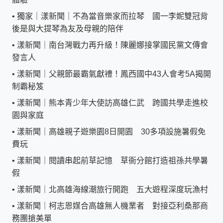
•
獨家｜漾新聞｜不為當音樂家而拉琴 國一李妮雙冠背
後是與大提琴為友及母親的陪伴
•
漾新聞｜南台灣戰力再升級！陳麗娜接掌國民黨文傳會
發言人
•
漾新聞｜父親節最霸氣獻禮！鳳西國中43人會考5A揭開
制霸秘笈
•
漾新聞｜熊本青少年大使訪高雄仁武 跨國共學走進校
園與家庭
•
漾新聞｜高雄親子遊樂園8日開園 30多項設施暑假免
費玩
•
漾新聞｜閱讀串起前草記憶 草衙分館打造祖孫共學暑
假
•
漾新聞｜北高雄海線潮旅行開跑 五大遊程深度玩漁村
•
漾新聞｜柯志恩媒合高雄無人機業者 對接亞利桑那商
務團搶美單