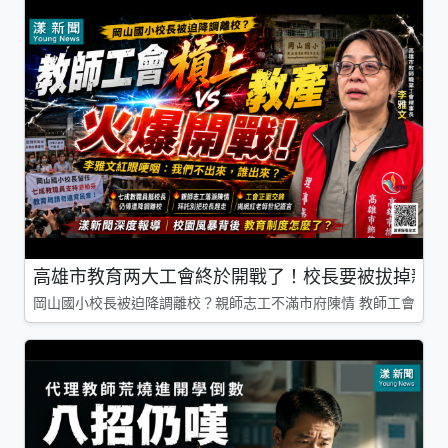
高雄市教育两大工會終於開戰了！校長要被拔掉親師
岡山國小校長被迫降調離校？親師志工不滿市府陳情 教師工會槓上