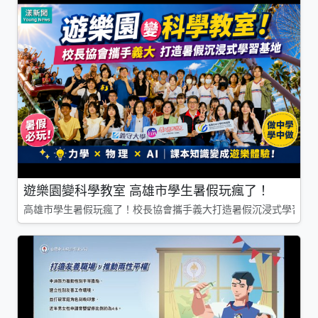
遊樂園變科學教室 高雄市學生暑假玩瘋了！
高雄市學生暑假玩瘋了！校長協會攜手義大打造暑假沉浸式學習基地