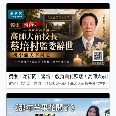
獨家｜漾新聞｜驚傳！教育典範殞落！高師大前校長
獨家｜漾新聞｜驚傳！教育典範殞落！高師大前校長蔡培村監委辭