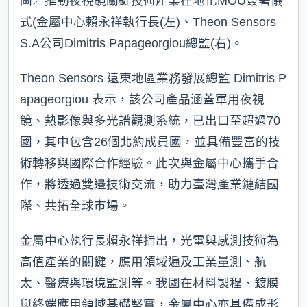
圖／推動夜視鏡關鍵技術產業在地化MOU簽署儀
式(金屬中心賴永祥執行長(左)、Theon Sensors
S.A公司Dimitris Papageorgiou總監(右)。
Theon Sensors 遠東地區業務發展總監 Dimitris P
apageorgiou 表示，該公司產品涵蓋軍用夜視
鏡、熱影像與多光譜觀測系統，已出口至超過70
國，其中包含26個北約成員國，並具備豐富的技
術轉移與國際合作經驗。此次與金屬中心攜手合
作，將透過雙邊技術交流，助力臺灣產業鏈結國
際、共拓全球市場。
金屬中心執行長賴永祥指出，光電與感測技術為
高值產業的關鍵，應用領域遍及工業量測、航
太、醫療與環境監測等。我國在材料製程、鍍膜
與終端應用領域基礎堅實，金屬中心亦具備成形