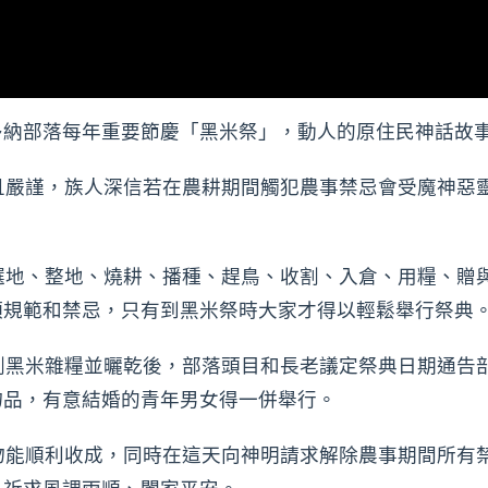
多納部落每年重要節慶「黑米祭」，動人的原住民神話故
嚴謹，族人深信若在農耕期間觸犯農事禁忌會受魔神惡
地、整地、燒耕、播種、趕鳥、收割、入倉、用糧、贈
項規範和禁忌，只有到黑米祭時大家才得以輕鬆舉行祭典
黑米雜糧並曬乾後，部落頭目和長老議定祭典日期通告
物品，有意結婚的青年男女得一併舉行。
能順利收成，同時在這天向神明請求解除農事期間所有