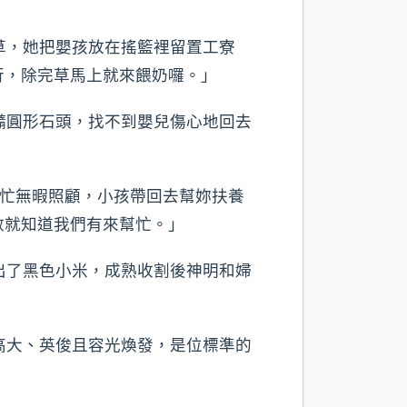
草，她把嬰孩放在搖籃裡留置工寮
行，除完草馬上就來餵奶囉。」
橢圓形石頭，找不到嬰兒傷心地回去
妳農忙無暇照顧，小孩帶回去幫妳扶養
數就知道我們有來幫忙。」
出了黑色小米，成熟收割後神明和婦
高大、英俊且容光煥發，是位標準的