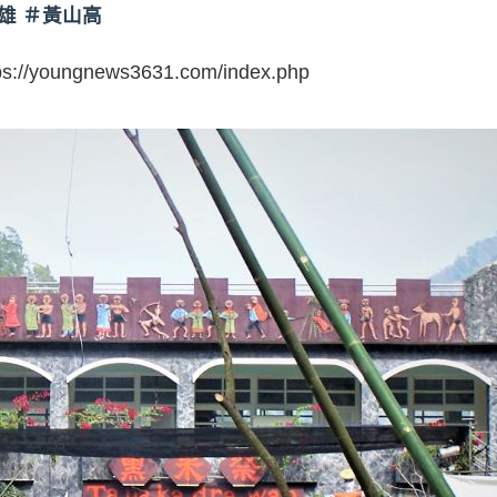
雄 ＃黃山高
ps://youngnews3631.com/index.php