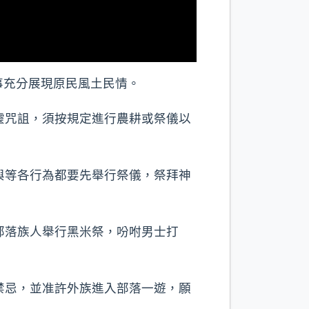
事充分展現原民風土民情。
靈咒詛，須按規定進行農耕或祭儀以
與等各行為都要先舉行祭儀，祭拜神
。
部落族人舉行黑米祭，吩咐男士打
禁忌，並准許外族進入部落一遊，願