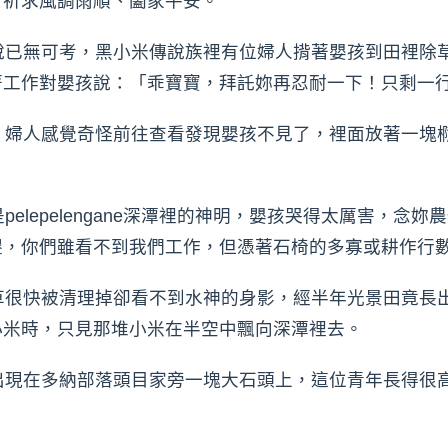
，祈求風調雨順、闔家平安。
已無可考，黑小米傳說族裡有位婦人揹著嬰孩到田裡除
著工作對嬰孩說：「乖寶寶，拜託妳再忍耐一下！只剩一
婦人感覺奇怪前往查看發現嬰孩不見了，裡面放著一塊
lepelengane深潭裡的神明，嬰孩哭得太厲害，念
墾，你們雖看不到我們工作，但憑著石椅的多寡或耕作行
很快被清理掉卻看不到水神的身影，經半年光景田竟長
小米時，只見那堆小米在半空中飄向深潭裡去。
現在多納部落頭目家旁一塊大石頭上，這位青年長得很