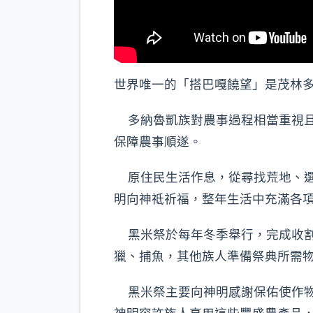
世界唯一的「搭巴嘎饒望」是茂林
多納魯凱族對農事過程相當重視且
保障農事順遂。
原住民生活作息，從尋找荒地、選
明向神祗祈福，整年生活中充滿各
黑米祭於每年冬季舉行，完成收割
獵、捕魚，其他族人準備祭典所需
黑米祭主要向神明感謝保佑使作物