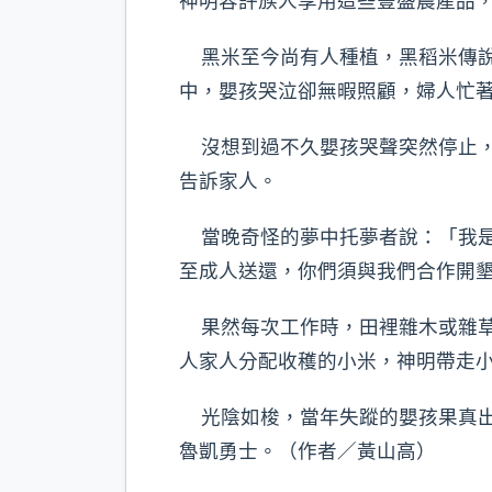
神明容許族人享用這些豐盛農產品
黑米至今尚有人種植，黑稻米傳說
中，嬰孩哭泣卻無暇照顧，婦人忙
沒想到過不久嬰孩哭聲突然停止，
告訴家人。
當晚奇怪的夢中托夢者說：「我是pe
至成人送還，你們須與我們合作開
果然每次工作時，田裡雜木或雜草
人家人分配收穫的小米，神明帶走
光陰如梭，當年失蹤的嬰孩果真出
魯凱勇士。（作者／黃山高）