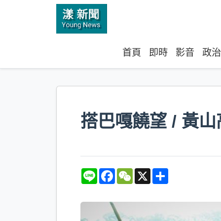
首頁
即時
影音
政治
搭巴嘎饒望 / 黃山
L
F
W
X
S
i
a
e
h
n
c
C
a
e
e
h
r
b
a
e
o
t
o