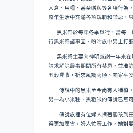
入倉、用糧、甚至贈與等各項行為
整年生活中充滿各項規範和禁忌，
黑米祭於每年冬季舉行，當每一戶
行黑米祭諸事宜，吩咐族中男士打
黑米祭主要向神明感謝一年來在農
請求解除農事期間所有禁忌，並准
五穀豐收，祈求風調雨順、闔家平
傳說中的黑米至今尚有人種植，曾
另一為小米種，黑稻米的傳說已無可
傳說族裡有位婦人揹著嬰孩到田裡
得更加厲害，婦人忙著工作，她對