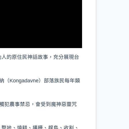
動人的原住民神話故事，充分展現台
ongadavne）部落族民每年類
觸犯農事禁忌，會受到魔神惡靈咒
整地、燒耕、播種、趕鳥、收割、