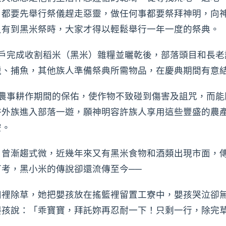
，都要先舉行祭儀趕走惡靈，做任何事都要祭拜神明，向
只有到黑米祭時，大家才得以輕鬆舉行一年一度的祭典。
完成收割稻米（黑米）雜糧並曬乾後，部落頭目和長老
獵、捕魚，其他族人準備祭典所需物品，在慶典期間有意
事耕作期間的保佑，使作物不致碰到傷害及詛咒，而能
許外族進入部落一遊，願神明容許族人享用這些豐盛的農
安。
漸趨式微，近幾年來又有黑米食物和酒類出現市面，傳
考，黑小米的傳說卻還流傳至今──
除草，她把嬰孩放在搖籃裡留置工寮中，嬰孩哭泣卻無
嬰孩說：「乖寶寶，拜託妳再忍耐一下！只剩一行，除完