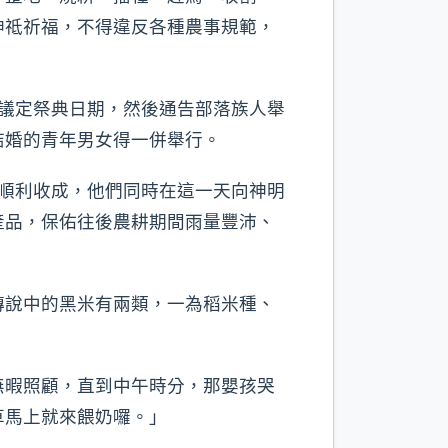
神祗祈福，不得違反各種農事規範，
議定祭典日期，然後通告部落族人舉
結婚的青年男女得一併舉行。
順利收成，他們同時在這一天向神明
產品，保佑往後農耕期間雨量豐沛、
說中的黑米有兩類，一為稻米種、
暇照顧，直到中午時分，那嬰孩哭
草馬上就來餵奶囉。」