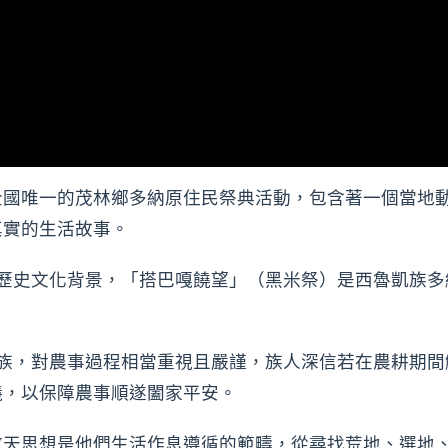
國唯一的茂林鄉多納原住民祭典活動，包含著一個當地
真實的生活故事。
文化背景，「搭巴嘎饒望」（黑米祭）是西魯凱族多納（K
，對農事過程相當重視且嚴謹，族人深信若在農耕期間
儀，以保障農事順遂闔家平安。
思想是他們生活作息遵循的範疇，從尋找荒地、選地、