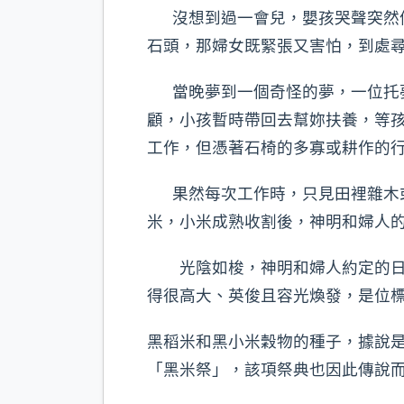
沒想到過一會兒，嬰孩哭聲突然停
石頭，那婦女既緊張又害怕，到處
當晚夢到一個奇怪的夢，一位托夢者說
顧，小孩暫時帶回去幫妳扶養，等
工作，但憑著石椅的多寡或耕作的
果然每次工作時，只見田裡雜木或
米，小米成熟收割後，神明和婦人
光陰如梭，神明和婦人約定的日子
得很高大、英俊且容光煥發，是位
黑稻米和黑小米穀物的種子，據說是神
「黑米祭」，該項祭典也因此傳說