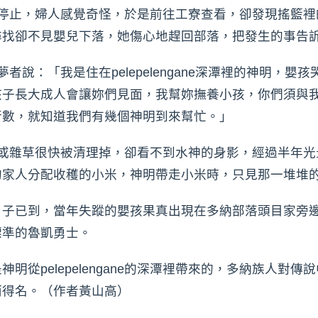
止，婦人感覺奇怪，於是前往工寮查看，卻發現搖籃裡
尋找卻不見嬰兒下落，她傷心地趕回部落，把發生的事告
：「我是住在pelepelengane深潭裡的神明，嬰
孩子長大成人會讓妳們見面，我幫妳撫養小孩，你們須與
行數，就知道我們有幾個神明到來幫忙。」
雜草很快被清理掉，卻看不到水神的身影，經過半年光
的家人分配收穫的小米，神明帶走小米時，只見那一堆堆
已到，當年失蹤的嬰孩果真出現在多納部落頭目家旁邊
標準的魯凱勇士。
明從pelepelengane的深潭裡帶來的，多納族人對
而得名。（作者黃山高）