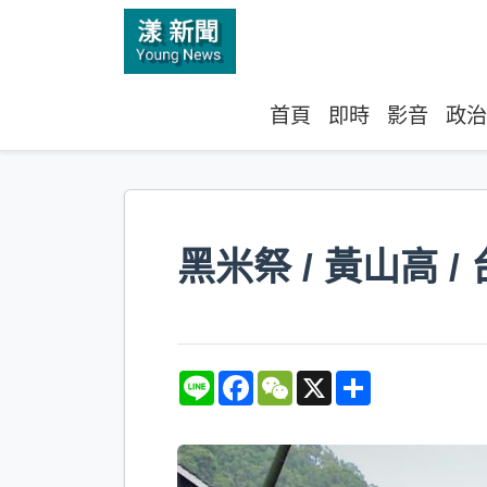
首頁
即時
影音
政治
黑米祭 / 黃山高
L
F
W
X
S
i
a
e
h
n
c
C
a
e
e
h
r
b
a
e
o
t
o