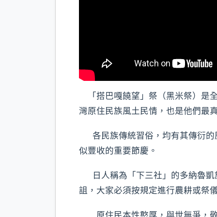
「搭巴嘎饒望」祭（黑米祭）是全
灣原住民族風土民情，也是他們最
各民族傳統習俗，均有其傳衍的歷史
似豐收的重要節慶。
日人稱為「下三社」的多納魯凱族
詛，大家必須按規定進行農耕或祭
原住民本性憨厚，與世無爭，敬天