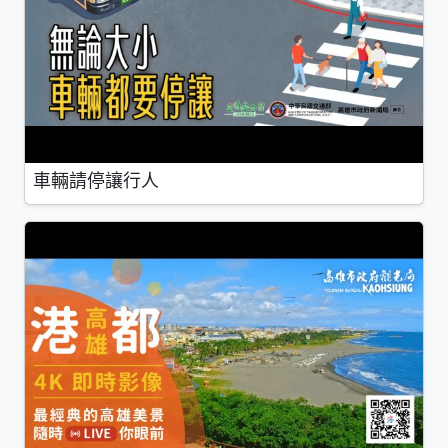
車輛請停讓行人