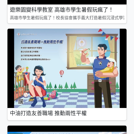
遊樂園變科學教室 高雄市學生暑假玩瘋了！
高雄市學生暑假玩瘋了！校長協會攜手義大打造暑假沉浸式學習基地
中油打造友善職場 推動兩性平權