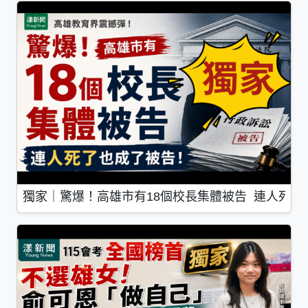
獨家｜驚爆！高雄市有18個校長集體被告 連人死了