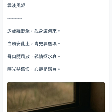
雲淡風輕
----------
少歲離鄉急，孤身渡海來。
白頭安此土，青史夢塵埃。
骨肉隨風散，親情逐水衰。
時光醫舊恨，心靜是歸台。