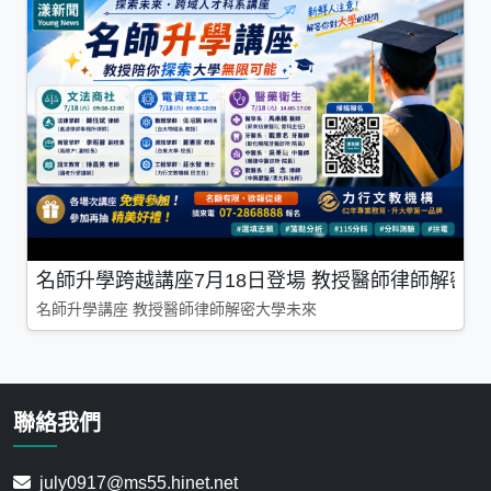
名師升學跨越講座7月18日登場 教授醫師律師解密
名師升學講座 教授醫師律師解密大學未來
聯絡我們
july0917@ms55.hinet.net