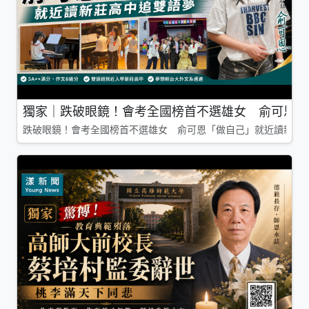
獨家｜跌破眼鏡！會考全國榜首不選雄女 俞可恩「
跌破眼鏡！會考全國榜首不選雄女 俞可恩「做自己」就近讀新莊