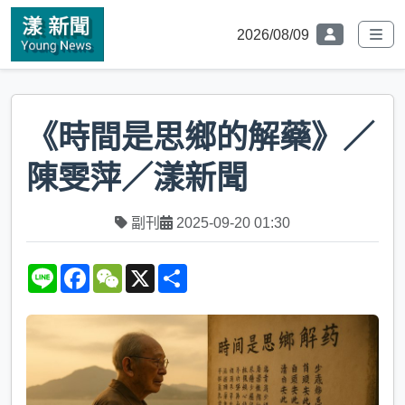
2026/08/09
《時間是思鄉的解藥》／
陳雯萍／漾新聞
副刊
2025-09-20 01:30
L
F
W
X
S
i
a
e
h
n
c
C
a
e
e
h
r
b
a
e
o
t
o
k