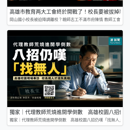
高雄市教育两大工會終於開戰了！校長要被拔掉親師
岡山國小校長被迫降調離校？親師志工不滿市府陳情 教師工會槓上
獨家｜代理教師荒燒進開學倒數 高雄校園八招仍嘆
獨家｜代理教師荒燒進開學倒數 高雄校園八招仍嘆「找無人」