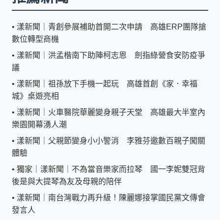
•
漾新聞｜青創參展補助首開二次申請 高雄ERP團隊搶
數位轉型商機
•
漾新聞｜洪孟楷南下助陣柯志恩 劍指綠營食安防疫爭
議
•
漾新聞｜祖孫放下手機一起玩 高雄首創《家．幸福
城》桌遊亮相
•
漾新聞｜火車醫院華麗變身親子天堂 高雄最大半室內
樂園開幕湧人潮
•
漾新聞｜父親節變身小小警消 李雅芬邀數百親子闖關
體驗
•
獨家｜漾新聞｜不為當音樂家而拉琴 國一李妮雙冠背
後是與大提琴為友及母親的陪伴
•
漾新聞｜南台灣戰力再升級！陳麗娜接掌國民黨文傳會
發言人