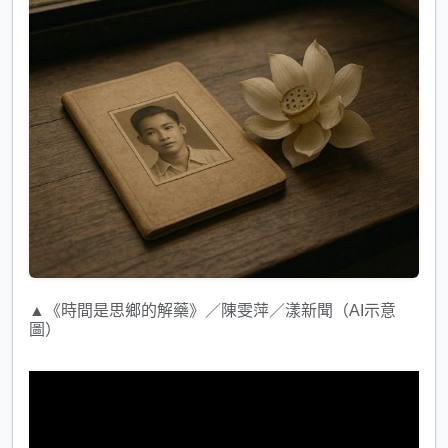
▲《時間是思鄉的解藥》／陳雯萍／漾新聞（AI示意
圖）