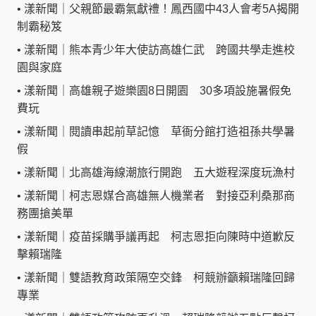
•
漾新聞｜父親節最霸氣獻禮！鳳西國中43人會考5A揭開
制霸秘笈
•
漾新聞｜熊本青少年大使訪高雄仁武 跨國共學走進校
園與家庭
•
漾新聞｜高雄親子遊樂園8日開園 30多項設施暑假免
費玩
•
漾新聞｜閱讀串起前草記憶 草衙分館打造祖孫共學暑
假
•
漾新聞｜北高雄海線潮旅行開跑 五大遊程深度玩漁村
•
漾新聞｜柯志恩媒合高雄無人機業者 對接亞利桑那商
務團搶美單
•
漾新聞｜疫苗採購爭議再起 柯志恩拒向陳時中道歉反
擊賴瑞隆
•
漾新聞｜雙語教育政策隔空交鋒 柯競辦籲賴瑞隆回歸
專業