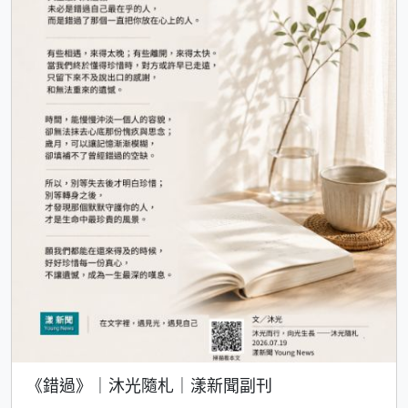
《錯過》｜沐光隨札｜漾新聞副刊