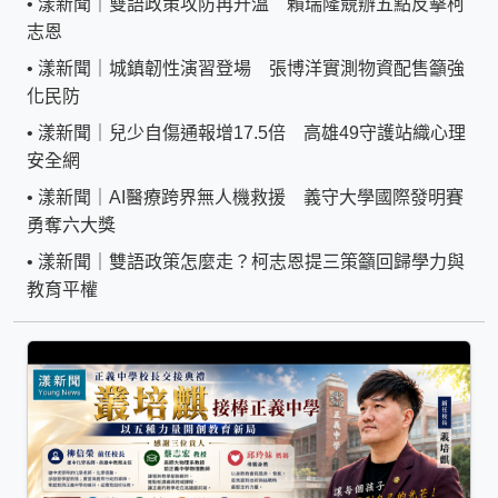
•
漾新聞｜雙語政策攻防再升溫 賴瑞隆競辦五點反擊柯
志恩
•
漾新聞｜城鎮韌性演習登場 張博洋實測物資配售籲強
化民防
•
漾新聞｜兒少自傷通報增17.5倍 高雄49守護站織心理
安全網
•
漾新聞｜AI醫療跨界無人機救援 義守大學國際發明賽
勇奪六大獎
•
漾新聞｜雙語政策怎麼走？柯志恩提三策籲回歸學力與
教育平權