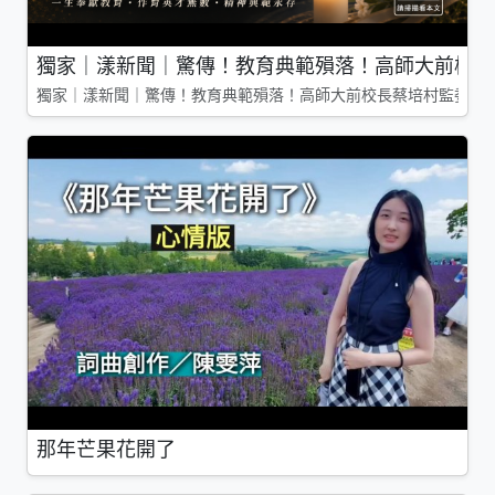
獨家｜漾新聞｜驚傳！教育典範殞落！高師大前校長
獨家｜漾新聞｜驚傳！教育典範殞落！高師大前校長蔡培村監委辭
那年芒果花開了