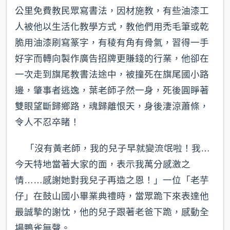
公里免費教民眾寫書法，因材施教，有些油漆工
人被他以生活化教學方式，教他們用禿毛筆或乾
脆用油漆刷寫篆字，有稜有角有骨氣，習得一手
好字而轉向製作廣告招牌更賺錢的行業，他卻在
一次走到旗尾教書法途中，被撞死在旗尾國小路
邊，肇事者逃逸，葉老師孑然一身，死後圓睜著
雙眼望斷歸鄉路，魂歸離恨天，身後淒涼蕭條，
令人不忍卒睹！
「沒有黃老師，我的兒子早就變流氓啦！我…
今天特地當著大家的面，表示我萬分感激之
情……感謝她對我兒子再造之恩！」一位「老芋
仔」在鼓山國小畢業典禮時，當眾跪下來表達他
最誠摯的謝忱，他的兒子跟著老爸下跪，感動全
場鴨雀無聲。