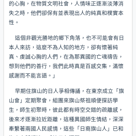
的心胸，在物質文明社會，人情味正逐漸淡薄消
失之時，他們卻保有並表現出人的純真和樸實本
性。
這個非觀光勝地的鄉下角落，也不可能會有日
本人來訪，這麼不為人知的地方，卻有懷著純
真、虔誠心胸的人們，在為那異國的亡魂禱告，
想到他們的善行，我們此時真是百感交集，滿懷
感謝而不能言語。」
早期住旗山的日人爭相傳誦，在東京成立「旗
山會」定期聚會，組團來旗山祭祖順便探訪學
生，師生初聚時，彼此都有時空交錯的疏離感，
後來才逐漸拉近距離，這種異國師生情結，深深
牽繫著兩國人民感情，這些「日裔旗山人」已和