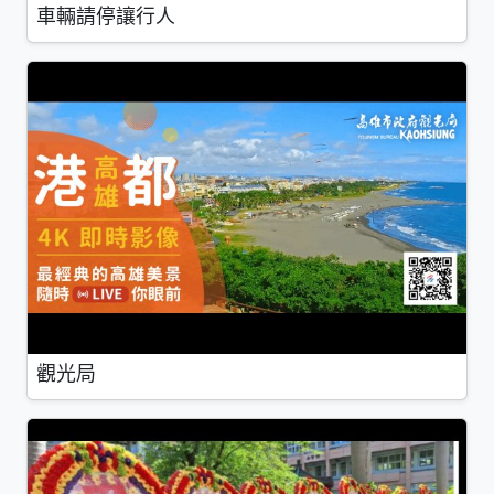
車輛請停讓行人
觀光局