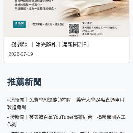
《錯過》｜沐光隨札｜漾新聞副刊
2026-07-19
推薦新聞
•
漾新聞｜免費學AI還能領補助 義守大學24席直通車用
製造職場
•
漾新聞｜英美韓百萬YouTuber高雄同台 揭密無國界工
作術