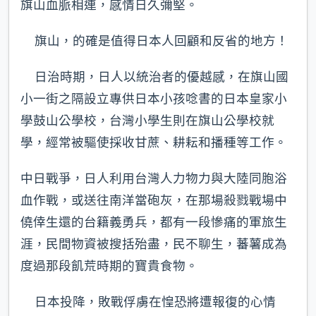
旗山血脈相連，感情日久彌堅。
旗山，的確是值得日本人回顧和反省的地方！
日治時期，日人以統治者的優越感，在旗山國
小一街之隔設立專供日本小孩唸書的日本皇家小
學鼓山公學校，台灣小學生則在旗山公學校就
學，經常被驅使採收甘蔗、耕耘和播種等工作。
中日戰爭，日人利用台灣人力物力與大陸同胞浴
血作戰，或送往南洋當砲灰，在那場殺戮戰場中
僥倖生還的台籍義勇兵，都有一段慘痛的軍旅生
涯，民間物資被搜括殆盡，民不聊生，蕃薯成為
度過那段飢荒時期的寶貴食物。
日本投降，敗戰俘虜在惶恐將遭報復的心情