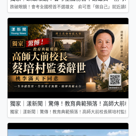
跌破眼鏡！會考全國榜首不選雄女 俞可恩「做自己」就近讀新莊
獨家｜漾新聞｜驚傳！教育典範殞落！高師大前校長
獨家｜漾新聞｜驚傳！教育典範殞落！高師大前校長蔡培村監委辭