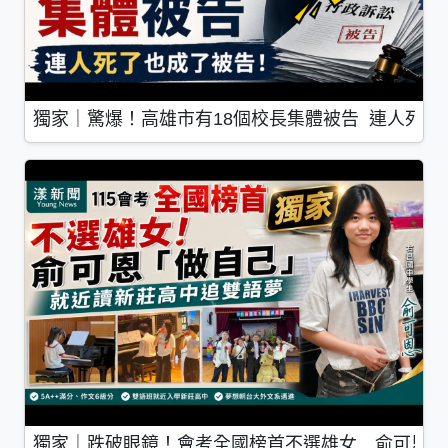
獨家｜驚爆！高雄市有18個校長集體被告 連人死了
獨家｜跌破眼鏡！會考全國榜首不選雄女 俞可恩「