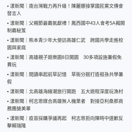
•
漾新聞｜南台灣戰力再升級！陳麗娜接掌國民黨文傳會
發言人
•
漾新聞｜父親節最霸氣獻禮！鳳西國中43人會考5A揭開
制霸秘笈
•
漾新聞｜熊本青少年大使訪高雄仁武 跨國共學走進校
園與家庭
•
漾新聞｜高雄親子遊樂園8日開園 30多項設施暑假免
費玩
•
漾新聞｜閱讀串起前草記憶 草衙分館打造祖孫共學暑
假
•
漾新聞｜北高雄海線潮旅行開跑 五大遊程深度玩漁村
•
漾新聞｜柯志恩媒合高雄無人機業者 對接亞利桑那商
務團搶美單
•
漾新聞｜疫苗採購爭議再起 柯志恩拒向陳時中道歉反
擊賴瑞隆