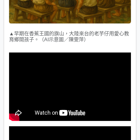
▲早期在香蕉王國的旗山，大陸來台的老芋仔用愛心教
育鄉間孩子。（AI示意圖／陳雯萍）