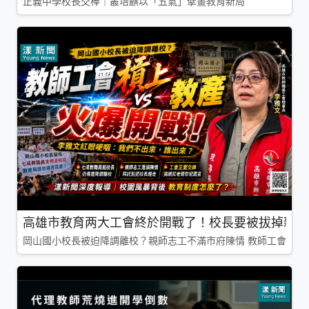
正義中學校長交棒｜叢培麒以「五氣」擘畫教育新局
高雄市教育两大工會終於開戰了！校長要被拔掉親師
岡山國小校長被迫降調離校？親師志工不滿市府陳情 教師工會槓上