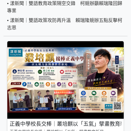
•
漾新聞｜雙語教育政策隔空交鋒 柯競辦籲賴瑞隆回歸
專業
•
漾新聞｜雙語政策攻防再升溫 賴瑞隆競辦五點反擊柯
志恩
正義中學校長交棒｜叢培麒以「五氣」擘畫教育新局