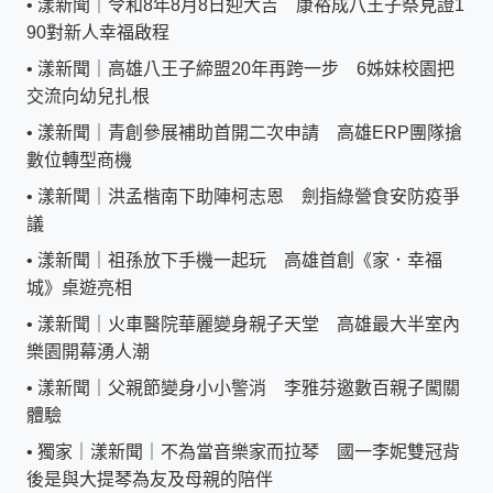
•
漾新聞｜令和8年8月8日迎大吉 康裕成八王子祭見證1
90對新人幸福啟程
•
漾新聞｜高雄八王子締盟20年再跨一步 6姊妹校園把
交流向幼兒扎根
•
漾新聞｜青創參展補助首開二次申請 高雄ERP團隊搶
數位轉型商機
•
漾新聞｜洪孟楷南下助陣柯志恩 劍指綠營食安防疫爭
議
•
漾新聞｜祖孫放下手機一起玩 高雄首創《家．幸福
城》桌遊亮相
•
漾新聞｜火車醫院華麗變身親子天堂 高雄最大半室內
樂園開幕湧人潮
•
漾新聞｜父親節變身小小警消 李雅芬邀數百親子闖關
體驗
•
獨家｜漾新聞｜不為當音樂家而拉琴 國一李妮雙冠背
後是與大提琴為友及母親的陪伴