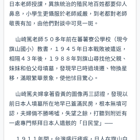
日本老師授課，異族統治的殖民地百姓都要仰人
鼻息，小學生更懾服於老師威嚴，到老都對老師
敬畏有加，由他們對談中可見一斑。
山崎篤老師５０多年前在蕃薯寮公學校（現今
旗山國小）教書，１９４５年日本戰敗被遣返，
相隔４３年後，１９８８年到旗山尋找他父親、
妹妹和伯父母墳墓，發現早已時過境遷、物換星
移，滿眼繁華景象，使他怵目驚心。
山崎篤夫婦拿著昏黃的圖像再三認證，發現以
前日本人墳墓所在地早已蓋滿民房，根本無墳可
認，夫婦倆不勝唏噓，失望之餘，打聽到附近有
一處專門祭拜日本人遺骸的「日民堂」──
１９１１年間，台灣盛行瘧疾，日人在旗山白