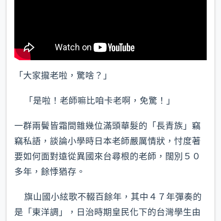
「大家攏老啦，驚啥？」
「是啦！老師嘛比咱卡老啊，免驚！」
一群兩鬢皆霜間雜幾位滿頭華髮的「長青族」竊
竊私語，談論小學時日本老師嚴厲情狀，忖度著
要如何面對遠從異國來台尋根的老師，闊別５０
多年，餘悸猶存。
旗山國小絃歌不輟百餘年，其中４７年彈奏的
是「東洋調」，日治時期皇民化下的台灣學生由