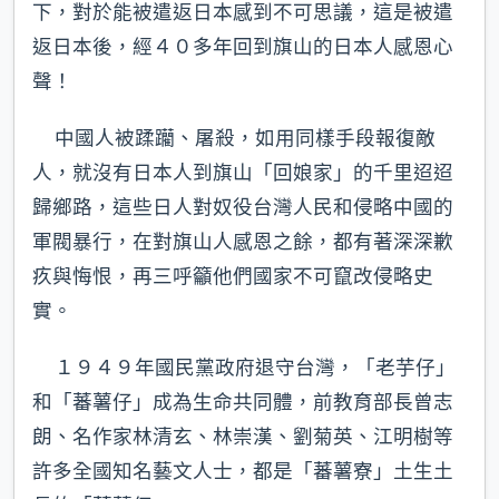
下，對於能被遣返日本感到不可思議，這是被遣
返日本後，經４０多年回到旗山的日本人感恩心
聲！
中國人被蹂躪、屠殺，如用同樣手段報復敵
人，就沒有日本人到旗山「回娘家」的千里迢迢
歸鄉路，這些日人對奴役台灣人民和侵略中國的
軍閥暴行，在對旗山人感恩之餘，都有著深深歉
疚與悔恨，再三呼籲他們國家不可竄改侵略史
實。
１９４９年國民黨政府退守台灣，「老芋仔」
和「蕃薯仔」成為生命共同體，前教育部長曾志
朗、名作家林清玄、林崇漢、劉菊英、江明樹等
許多全國知名藝文人士，都是「蕃薯寮」土生土