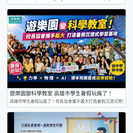
遊樂園變科學教室 高雄市學生暑假玩瘋了！
高雄市學生暑假玩瘋了！校長協會攜手義大打造暑假沉浸式學習基地