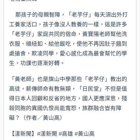
那孩子的母親智障，「老芋仔」每天須出外打
工養家活口，孩子像沒人教養的一樣，這是許多
「老芋仔」家庭共同的宿命，黃寶陽老師幫他洗
衣服、縫紐釦、給他飯吃，使他不再因肚子餓到
處搶食、欺凌同學，愛心感化成為最會幫忙的學
生，功課也逐漸好轉。
「黃老師」也是旗山中學那些「老芋仔」教出的
高徒，薪傳師命有教無類，「日民堂」不但是值
得日本人回顧和反省的地方，國人更應深思，殘
殺同胞的異國仇恨尚能寬恕，族群融合豈有障
礙？（作者／黃山高）
【漾新聞】#漾新聞 #高雄 #黃山高