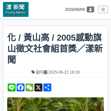
2026/08/09
化 / 黃山高 / 2005感動旗
山徵文社會組首獎／漾新
聞
副刊
2025-09-21 18:18
L
F
W
X
S
i
a
e
h
n
c
C
a
e
e
h
r
b
a
e
o
t
o