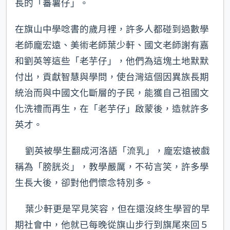
長的「蕃薯仔」。
在旗山中學唸書的歲月裡，許多人都碰到過數學
老師龐宏遠、美術老師葉少軒、國文老師謝有嘉
和劉英等這些「老芋仔」，他們為這塊土地默默
付出，貢獻智慧與學問，使台灣這個因異族長期
統治而與中國文化斷層的子民，能獲自己祖國文
化洗禮而再生，在「老芋仔」啟蒙後，造就許多
英才。
劉英被學生翻成河洛語「流乳」，龐宏遠被戲
稱為「膀胱炎」，教學嚴厲，不茍言笑，許多學
生長大後，卻對他們懷念特別多。
葉少軒更是罕見笑容，但在還沒終生學習的早
期社會中，他就已每晚從旗山步行到旗尾來回５