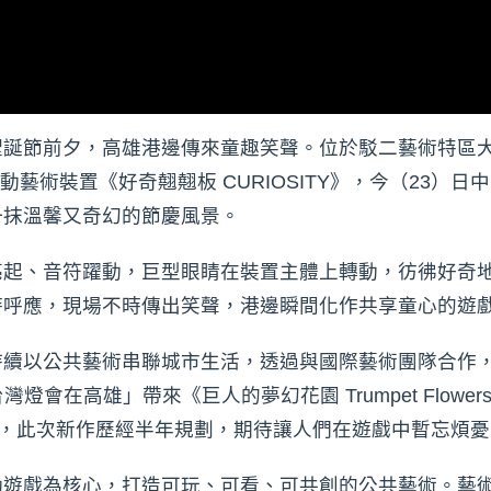
聖誕節前夕，高雄港邊傳來童趣笑聲。位於駁二藝術特區
造的互動藝術裝置《好奇翹翹板 CURIOSITY》，今（23
一抹溫馨又奇幻的節慶風景。
亮起、音符躍動，巨型眼睛在裝置主體上轉動，彷彿好奇
時呼應，現場不時傳出笑聲，港邊瞬間化作共享童心的遊
持續以公共藝術串聯城市生活，透過與國際藝術團隊合作
年「台灣燈會在高雄」帶來《巨人的夢幻花園 Trumpet Flow
愛，此次新作歷經半年規劃，期待讓人們在遊戲中暫忘煩憂
動遊戲為核心，打造可玩、可看、可共創的公共藝術。藝