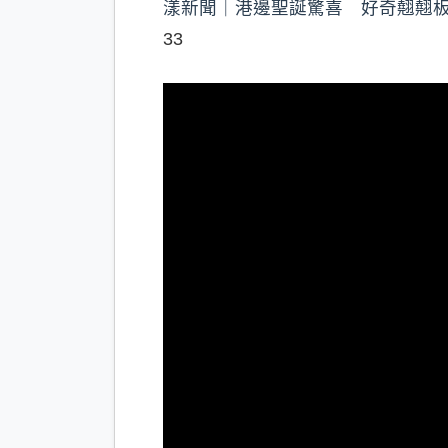
漾新聞｜港邊聖誕驚喜 好奇翹翹板登場 
33