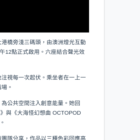
大港橋旁淺三碼頭，由澳洲燈光互動
）日中午12點正式啟用。六座結合聲光效
地注視每一次起伏。乘坐者在一上一
戲場。
，為公共空間注入創意能量。她回
ers》與《大海怪幻想曲 OCTOPOD
。
術團隊分享，作品以三種色彩回應高