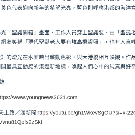
，黃色代表迎向新年的希望光亮，藍色則呼應港都的海洋
曝光「聖誕開箱」畫面，工作人員穿上聖誕裝、由「聖誕
。網友笑稱「現代聖誕老人要有堆高機證照」，也有人直
》的燈光在水面映出跳動色彩，與大港橋相互映襯。作品即日
期間最具互動感的港邊新地標，喚醒人們心中的純真與好
雄
ttps://www.youngnews3631.com
今天上路／漾新聞
https://youtu.be/gh1WkevSgOU?si=x-
Vvnu81Qofs2zSkt