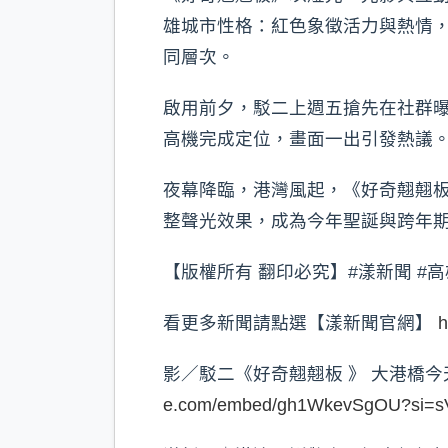
雄城市性格：紅色象徵活力與熱情
同層次。
啟用前夕，駁二上週五搶先在社群
高機完成定位，畫面一出引發熱議
夜幕降臨，港灣風起，《好奇翹翹板
整聲光效果，成為今年聖誕與跨年
【版權所有 翻印必究】#漾新聞 #高
看更多新聞請點選【漾新聞官網】
h
影／駁二《好奇翹翹板 》 大港橋
e.com/embed/gh1WkevSgOU?si=s