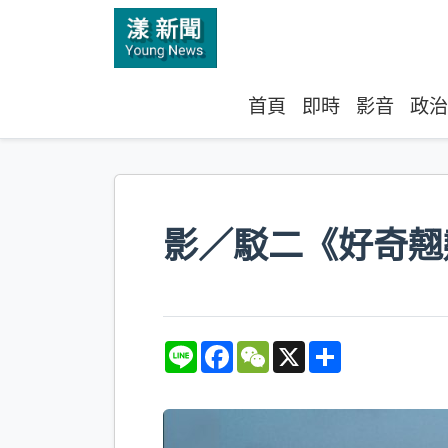
首頁
即時
影音
政治
影／駁二《好奇翹
L
F
W
X
S
i
a
e
h
n
c
C
a
e
e
h
r
b
a
e
o
t
o