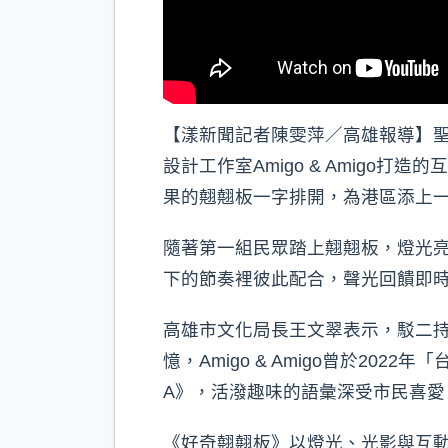
【漾新聞記者陳雯萍／高雄報導】
設計工作室Amigo & Amigo打
果的翹翹板一字排開，為港區添上
隨著第一組民眾踏上翹翹板，燈光
下的節奏裡彼此配合，聲光回饋即
高雄市文化局長王文翠表示，駁二
憶，Amigo & Amigo曾於2022
A》，活潑趣味的語彙深受市民喜
《好奇翹翹板》以燈光、光影與互