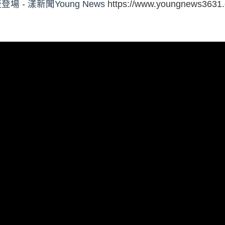
- 漾新聞Young News
https://www.youngnews3631