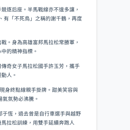
手競逐后座。半馬戰線亦不遑多讓，
、有「不死鳥」之稱的謝千鶴，再度
出戰。身為高雄富邦馬拉松常勝軍，
心中的精神指標。
灣傳奇女子馬拉松國手許玉芳，攜手
暖動人。
也將現身終點線親手掛牌。甜美笑容與
場氣氛勢必沸騰。
邱于恆，過去曾是自行車選手與越野
椅馬拉松訓練，用雙手延續奔跑人