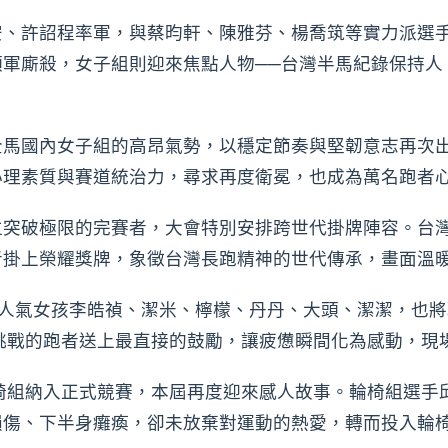
安、許詔程率軍，與蔡昀軒、陳雅芬、楊喬筑等實力派選
領軍廝殺，女子組則迎來焦點人物──台灣半馬紀錄保持人
全馬國內女子組的高昂氣勢，以穩定節奏與堅韌意志再次
心理素質與賽道統治力，尋求再度衛冕，也成為萬名跑者
位突破極限的完賽者，大會特別安排跨世代掛牌陣容。台
者掛上榮耀獎牌，象徵台灣長跑精神的世代傳承，畫面溫
啦啦隊6名人氣女孩李皓禎、潔米、檸檬、丹丹、大頭、潔潔，
里挑戰的跑者送上最直接的鼓勵，讓疲憊瞬間化為感動，現
輪椅組納入正式競賽，本屆再度迎來感人故事。輪椅組選手
損傷、下半身癱瘓，卻未放棄對運動的熱愛，轉而投入輪