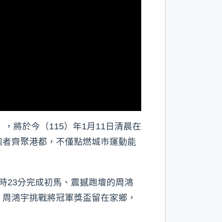
，將於今（115）年1月11日清晨在
跑者齊聚港都，不僅點燃城市運動能
時23分完成初馬、震撼跑壇的周鴻
，周鴻宇挑戰將冠軍獎盃留在家鄉，