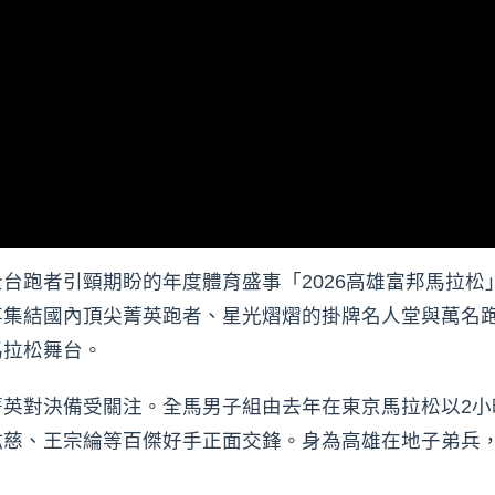
跑者引頸期盼的年度體育盛事「2026高雄富邦馬拉松」
事集結國內頂尖菁英跑者、星光熠熠的掛牌名人堂與萬名
馬拉松舞台。
英對決備受關注。全馬男子組由去年在東京馬拉松以2小
紘慈、王宗綸等百傑好手正面交鋒。身為高雄在地子弟兵