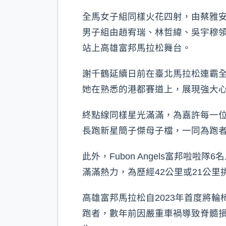
全馬女子組同樣火花四射，由蔡雅
男子組由趙宥瑞、林哲緯、吳宇穆
站上高雄富邦馬拉松舞台。
謝千鶴延續日前在臺北馬拉松連霸
她在熟悉的港都賽道上，展現強大
終點線同樣星光滿滿，為嘉許每一
長跑新星簡子傑母子檔，一同為跑
此外，Fubon Angels富邦
滿滿熱力，為歷經42公里或21公
高雄富邦馬拉松自2023年首度將
跑者，數年前因嚴重車禍導致脊髓