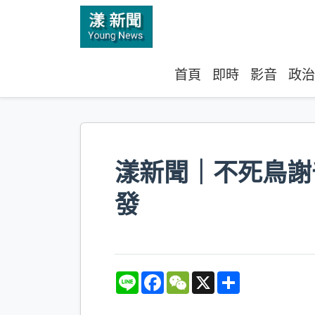
首頁
即時
影音
政治
漾新聞｜不死鳥謝
發
L
F
W
X
S
i
a
e
h
n
c
C
a
e
e
h
r