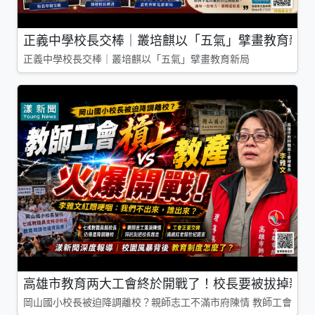
正義中學校長交棒｜叢培麒以「五氣」擘畫教育新局
正義中學校長交棒｜叢培麒以「五氣」擘畫教育新局
高雄市教育两大工會終於開戰了！校長要被拔掉親師
岡山國小校長被迫降調離校？親師志工不滿市府陳情 教師工會槓上