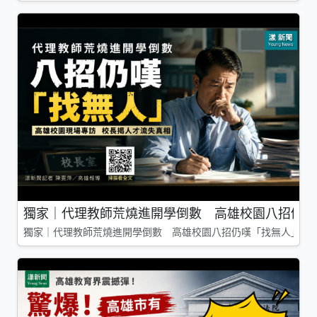
獨家｜代理教師荒燒進開學倒數 高雄校園八招仍嘆
獨家｜代理教師荒燒進開學倒數 高雄校園八招仍嘆「找無人」