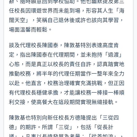
辭、隨時願意回到學校協助。他也幽默提及第三
任校長因環遊世界而未能到場，形容其人生「海
闊天空」，笑稱自己退休後或許也該向其學習，
場面溫馨而輕鬆。
談及代理校長陳國泰，陳敦基特別表達高度肯
定，指出陳國泰在代理期間，並未抱持「過渡」
心態，而是真正以校長的責任自許，認真踏實地
推動校務，將半年的代理任期當作一整年來全力
以赴。他直言，校務治理確實充滿挑戰，但正因
有代理校長穩健承擔，才能讓校務一棒接一棒順
利交接，使高餐大在這段期間實現無縫接軌。
陳敦基也特別向新任校長方德隆提出「三從四
德」的期許。所謂「三從」，包括「從長計
議」，凡事以長遠發展為考量；「從善如流」，