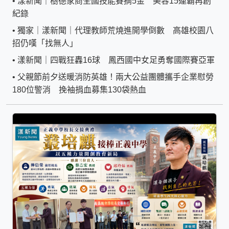
•
漾新聞｜樹德家商全國技能賽摘5金 美容15連霸再創
紀錄
•
獨家｜漾新聞｜代理教師荒燒進開學倒數 高雄校園八
招仍嘆「找無人」
•
漾新聞｜四戰狂轟16球 鳳西國中女足勇奪國際賽亞軍
•
父親節前夕送暖消防英雄！兩大公益團體攜手企業慰勞
180位警消 挽袖捐血募集130袋熱血