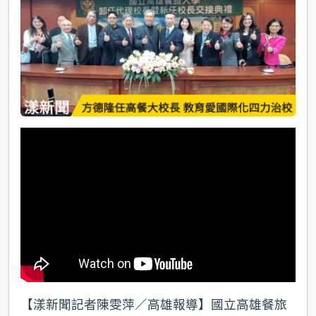
k
【漾新聞記者陳雯萍／高雄報導】國立高雄餐旅