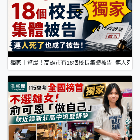
獨家｜驚爆！高雄市有18個校長集體被告 連人死了