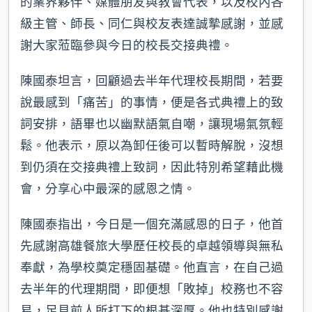
的業界夥伴、媒體朋友與教會代表，以及校內各
級主管、師長、同仁與校友表達誠摯感謝，並感
謝大家蒞臨參與今日的校長交接典禮。
陳國泰坦言，回顧過去半年代理校長期間，若要
說最感到「痛苦」的事情，便是各式典禮上的致
詞安排，語畢也以幽默語氣自嘲，讓現場氣氛輕
鬆。他表示，原以為卸任後可以暫時解脫，沒想
到仍須在交接典禮上致詞，因此特別希望藉此機
會，分享心中最深的感恩之情。
陳國泰指出，今日是一個充滿感恩的日子，他首
先感謝高雄餐旅大學歷任校長的卓越領導與無私
奉獻，為學校奠定穩固基礎。他直言，在自己過
去半年的代理期間，即便想「敗掉」校務也不容
易，足見前人所打下的根基深厚。他也特別感謝