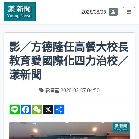
2026/08/06
影／方德隆任高餐大校長
教育愛國際化四力治校／
漾新聞
影音
2026-02-07 04:50
L
F
W
X
S
i
a
e
h
n
c
C
a
e
e
h
r
b
a
e
o
t
o