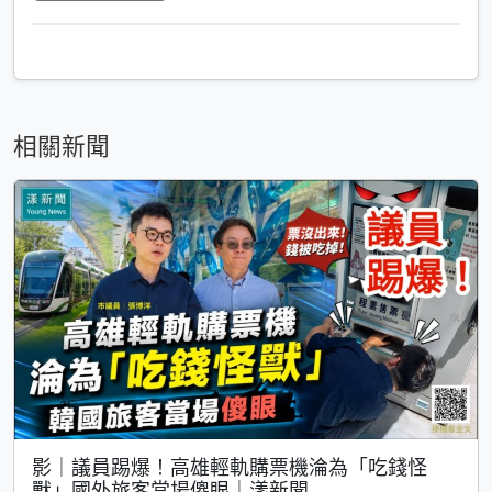
相關新聞
影｜議員踢爆！高雄輕軌購票機淪為「吃錢怪
獸」國外旅客當場傻眼｜漾新聞