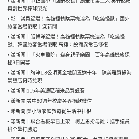
•
漾新聞｜中正國小「回鍋校長」創全市第二人 吳軒銘盼
再創世界棒球榮光
•
影｜議員踢爆！高雄輕軌購票機淪為「吃錢怪獸」國外
旅客當場傻眼｜漾新聞
•
漾新聞｜張博洋踢爆！高雄輕軌購票機淪為「吃錢怪
獸」韓國旅客當場傻眼 高捷：設備異常已修復
•
漾新聞｜「火車醫院」變身親子樂園 百年高雄機廠探
秘8日開幕
•
漾新聞｜旗津1.8公頃黃金地閒置逾十年 陳美雅質疑海
景飯店何時兌現
•
漾新聞|115年美濃區稻米品質競賽
•
漾新聞|美中80週年校慶各界捐款徵信
•
漾新聞|美小讓家庭教育從生活中扎根
•
漾新聞｜聯合看板早已上架 柯志恩扮母雞：攜手議員
拚全壘打勝選