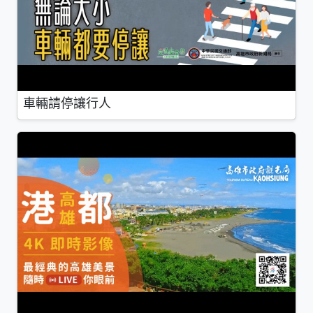
車輛請停讓行人