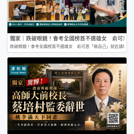
獨家｜跌破眼鏡！會考全國榜首不選雄女 俞可恩「
跌破眼鏡！會考全國榜首不選雄女 俞可恩「做自己」就近讀新莊