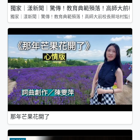
獨家｜漾新聞｜驚傳！教育典範殞落！高師大前校長
獨家｜漾新聞｜驚傳！教育典範殞落！高師大前校長蔡培村監委辭
那年芒果花開了