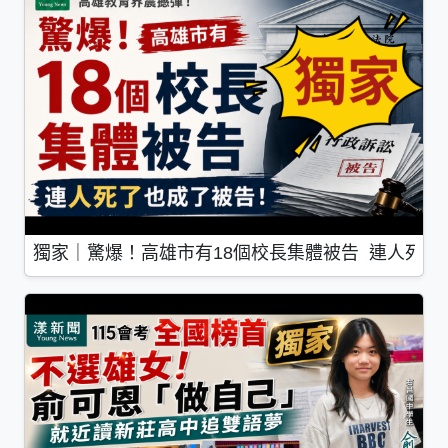
獨家｜驚爆！高雄市有18個校長集體被告 連人死了