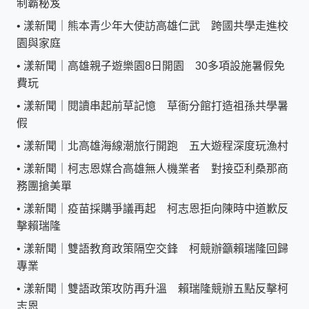
制霸秘笈
•
漾新聞｜熊本青少年大使訪高雄仁武 跨國共學走進校
園與家庭
•
漾新聞｜高雄親子遊樂園8日開園 30多項設施暑假免
費玩
•
漾新聞｜閱讀串起前草記憶 草衙分館打造祖孫共學暑
假
•
漾新聞｜北高雄海線潮旅行開跑 五大遊程深度玩漁村
•
漾新聞｜柯志恩媒合高雄無人機業者 對接亞利桑那商
務團搶美單
•
漾新聞｜疫苗採購爭議再起 柯志恩拒向陳時中道歉反
擊賴瑞隆
•
漾新聞｜雙語教育政策隔空交鋒 柯競辦籲賴瑞隆回歸
專業
•
漾新聞｜雙語政策攻防再升溫 賴瑞隆競辦五點反擊柯
志恩