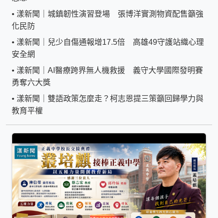
•
漾新聞｜城鎮韌性演習登場 張博洋實測物資配售籲強
化民防
•
漾新聞｜兒少自傷通報增17.5倍 高雄49守護站織心理
安全網
•
漾新聞｜AI醫療跨界無人機救援 義守大學國際發明賽
勇奪六大獎
•
漾新聞｜雙語政策怎麼走？柯志恩提三策籲回歸學力與
教育平權