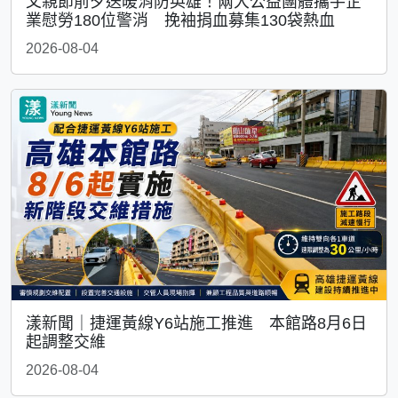
父親節前夕送暖消防英雄！兩大公益團體攜手企
業慰勞180位警消 挽袖捐血募集130袋熱血
2026-08-04
漾新聞｜捷運黃線Y6站施工推進 本館路8月6日
起調整交維
2026-08-04