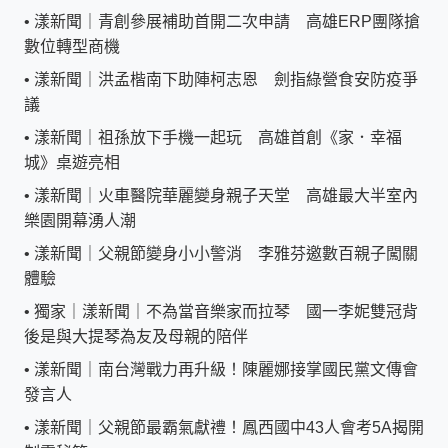
•
漾新聞｜青創參展補助首開二次申請 高雄ERP團隊搶
數位轉型商機
•
漾新聞｜洪孟楷南下助陣柯志恩 劍指綠營食安防疫爭
議
•
漾新聞｜祖孫放下手機一起玩 高雄首創《家．幸福
城》桌遊亮相
•
漾新聞｜火車醫院華麗變身親子天堂 高雄最大半室內
樂園開幕湧人潮
•
漾新聞｜父親節變身小小警消 李雅芬邀數百親子闖關
體驗
•
獨家｜漾新聞｜不為當音樂家而拉琴 國一李妮雙冠背
後是與大提琴為友及母親的陪伴
•
漾新聞｜南台灣戰力再升級！陳麗娜接掌國民黨文傳會
發言人
•
漾新聞｜父親節最霸氣獻禮！鳳西國中43人會考5A揭開