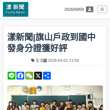
2026/08/09
漾新聞|旗山戶政到國中
發身分證獲好評
生活
2026-04-01 21:58
L
F
W
X
S
i
a
e
h
n
c
C
a
e
e
h
r
b
a
e
o
t
o
k