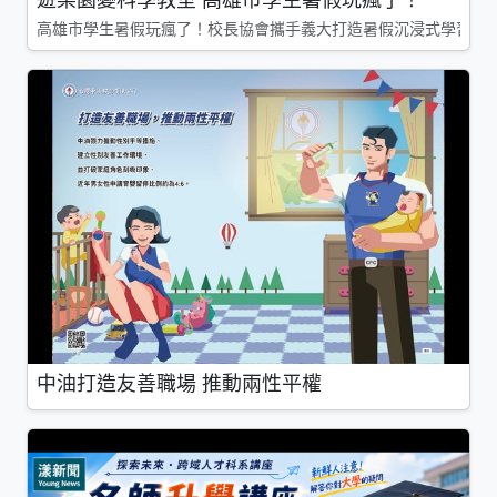
高雄市學生暑假玩瘋了！校長協會攜手義大打造暑假沉浸式學習基地
中油打造友善職場 推動兩性平權