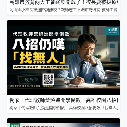
高雄市教育两大工會終於開戰了！校長要被拔掉親師
岡山國小校長被迫降調離校？親師志工不滿市府陳情 教師工會槓上
獨家｜代理教師荒燒進開學倒數 高雄校園八招仍嘆
獨家｜代理教師荒燒進開學倒數 高雄校園八招仍嘆「找無人」