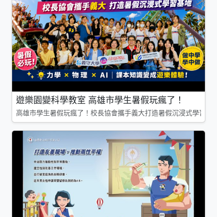
遊樂園變科學教室 高雄市學生暑假玩瘋了！
高雄市學生暑假玩瘋了！校長協會攜手義大打造暑假沉浸式學習基地