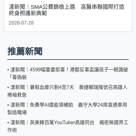
漾新聞｜SMA公費篩檢上路 高醫串聯國際打造
終身照護新典範
2026-07-28
推薦新聞
•
漾新聞｜4599幅童畫拒毒！港都反毒盃讓孩子一眼識破
「毒偽裝
•
漾新聞｜暑假血庫只剩4至7天 黃捷賴瑞隆號召高雄人
捲袖救急
•
漾新聞｜免費學AI還能領補助 義守大學24席直通車用
製造職場
•
漾新聞｜英美韓百萬YouTuber高雄同台 揭密無國界工
作術