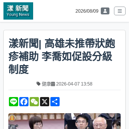
2026/08/09
漾新聞| 高雄未推帶狀皰
疹補助 李喬如促設分級
制度
健康
2026-04-07 13:58
L
F
W
X
S
i
a
e
h
n
c
C
a
e
e
h
r
b
a
e
o
t
o