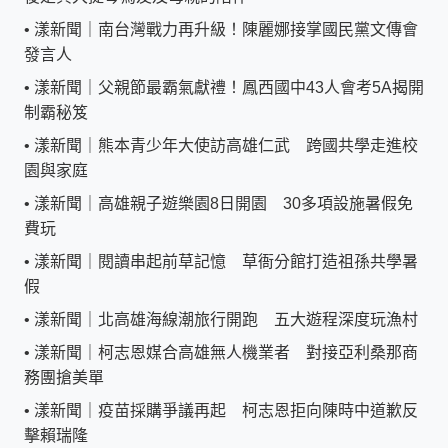
•
漾新聞｜南台灣戰力再升級！陳麗娜接掌國民黨文傳會
發言人
•
漾新聞｜父親節最霸氣獻禮！鳳西國中43人會考5A揭開
制霸秘笈
•
漾新聞｜熊本青少年大使訪高雄仁武 跨國共學走進校
園與家庭
•
漾新聞｜高雄親子遊樂園8日開園 30多項設施暑假免
費玩
•
漾新聞｜閱讀串起前草記憶 草衙分館打造祖孫共學暑
假
•
漾新聞｜北高雄海線潮旅行開跑 五大遊程深度玩漁村
•
漾新聞｜柯志恩媒合高雄無人機業者 對接亞利桑那商
務團搶美單
•
漾新聞｜疫苗採購爭議再起 柯志恩拒向陳時中道歉反
擊賴瑞隆