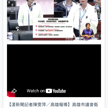
k
【漾新聞記者陳雯萍／高雄報導】高雄市議會衛