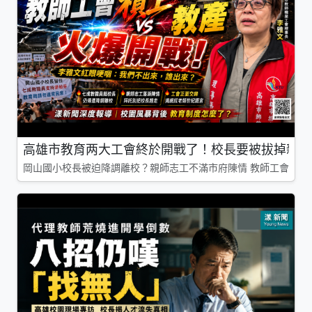
高雄市教育两大工會終於開戰了！校長要被拔掉親師
岡山國小校長被迫降調離校？親師志工不滿市府陳情 教師工會槓上