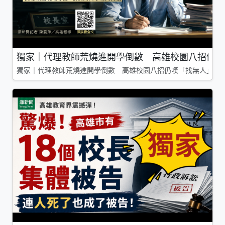
獨家｜代理教師荒燒進開學倒數 高雄校園八招仍嘆
獨家｜代理教師荒燒進開學倒數 高雄校園八招仍嘆「找無人」