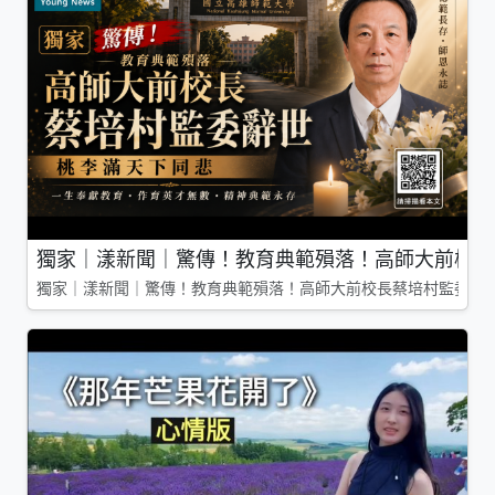
獨家｜漾新聞｜驚傳！教育典範殞落！高師大前校長
獨家｜漾新聞｜驚傳！教育典範殞落！高師大前校長蔡培村監委辭