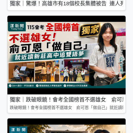
獨家｜驚爆！高雄市有18個校長集體被告 連人死了
獨家｜跌破眼鏡！會考全國榜首不選雄女 俞可恩「
跌破眼鏡！會考全國榜首不選雄女 俞可恩「做自己」就近讀新莊