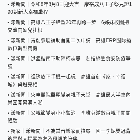
•
漾新聞｜令和8年8月8日迎大吉 康裕成八王子祭見證1
90對新人幸福啟程
•
漾新聞｜高雄八王子締盟20年再跨一步 6姊妹校園把
交流向幼兒扎根
•
漾新聞｜青創參展補助首開二次申請 高雄ERP團隊搶
數位轉型商機
•
漾新聞｜洪孟楷南下助陣柯志恩 劍指綠營食安防疫爭
議
•
漾新聞｜祖孫放下手機一起玩 高雄首創《家．幸福
城》桌遊亮相
•
漾新聞｜火車醫院華麗變身親子天堂 高雄最大半室內
樂園開幕湧人潮
•
漾新聞｜父親節變身小小警消 李雅芬邀數百親子闖關
體驗
•
獨家｜漾新聞｜不為當音樂家而拉琴 國一李妮雙冠背
後是與大提琴為友及母親的陪伴