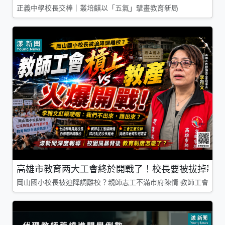
正義中學校長交棒｜叢培麒以「五氣」擘畫教育新局
高雄市教育两大工會終於開戰了！校長要被拔掉親師
岡山國小校長被迫降調離校？親師志工不滿市府陳情 教師工會槓上