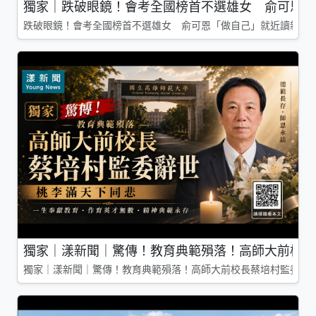
獨家｜跌破眼鏡！會考全國榜首不選雄女 俞可恩「
跌破眼鏡！會考全國榜首不選雄女 俞可恩「做自己」就近讀新莊
獨家｜漾新聞｜驚傳！教育典範殞落！高師大前校長
獨家｜漾新聞｜驚傳！教育典範殞落！高師大前校長蔡培村監委辭