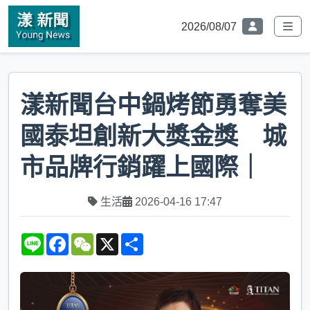
2026/08/07
漾新聞台中鍋烤節勇奪美
國泰坦創新大獎金獎 城
市品牌行銷躍上國際｜
生活
2026-04-16 17:47
L
F
W
X
S
i
a
e
h
n
c
C
a
e
e
h
r
b
a
e
o
t
o