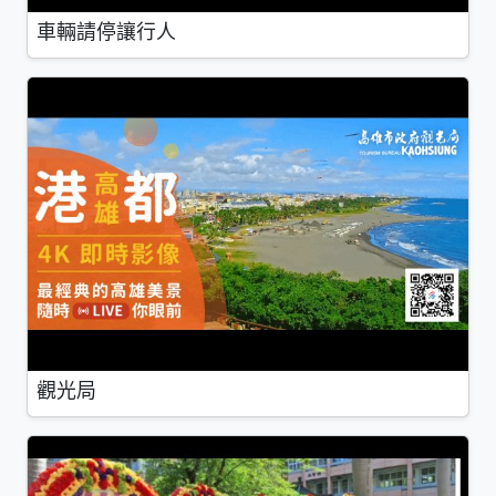
車輛請停讓行人
觀光局