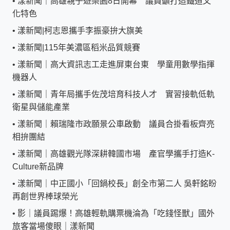
•
漾新聞｜高雄親子遊樂園8日開幕 議員籲打造鐵道文
化特色
•
漾新聞|柯志恩攜手李振豪拚大旗美
•
漾新聞|115年美濃區稻米品質競賽
•
漾新聞｜高大資訊志工走進屏東台東 學童用數學指揮
機器人
•
漾新聞｜青年局攜手佐茂培育科技人才 實習接軌低軌
衛星與儲能產業
•
漾新聞｜賴瑞隆市政願景公車啟動 議員合掛看板齊亮
相拚團結
•
漾新聞｜高雄觀光隊深耕韓國市場 產官學攜手打造K-
Culture新品牌
•
漾新聞｜中正國小「回鍋校長」創全市第二人 吳軒銘盼
再創世界棒球榮光
•
影｜議員踢爆！高雄輕軌購票機淪為「吃錢怪獸」國外
旅客當場傻眼｜漾新聞