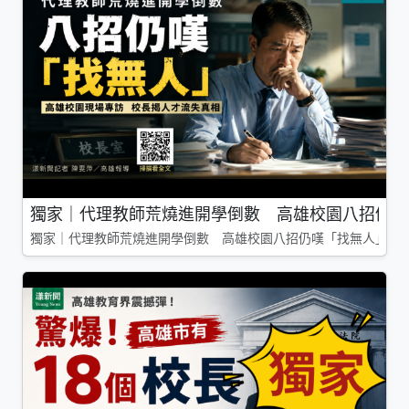
獨家｜代理教師荒燒進開學倒數 高雄校園八招仍嘆
獨家｜代理教師荒燒進開學倒數 高雄校園八招仍嘆「找無人」