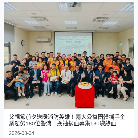
父親節前夕送暖消防英雄！兩大公益團體攜手企
業慰勞180位警消 挽袖捐血募集130袋熱血
2026-08-04