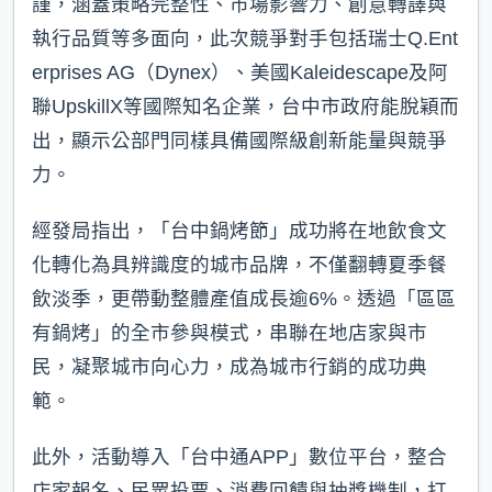
謹，涵蓋策略完整性、市場影響力、創意轉譯與
執行品質等多面向，此次競爭對手包括瑞士Q.Ent
erprises AG（Dynex）、美國Kaleidescape及阿
聯UpskillX等國際知名企業，台中市政府能脫穎而
出，顯示公部門同樣具備國際級創新能量與競爭
力。
經發局指出，「台中鍋烤節」成功將在地飲食文
化轉化為具辨識度的城市品牌，不僅翻轉夏季餐
飲淡季，更帶動整體產值成長逾6%。透過「區區
有鍋烤」的全市參與模式，串聯在地店家與市
民，凝聚城市向心力，成為城市行銷的成功典
範。
此外，活動導入「台中通APP」數位平台，整合
店家報名、民眾投票、消費回饋與抽獎機制，打