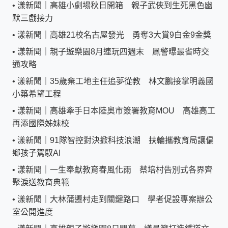
•
漾新聞｜高雄小劇場秋日開箱 親子武俠到生死黑色幽
默三戲接力
•
漾新聞｜高雄21校名古屋發光 勇奪3大賞9白金9金獎
•
漾新聞｜親子遊樂園8月連玩四週末 鳳警曝最省時交
通攻略
•
漾新聞｜35歲棄工地主任追夢從教 林文鵬接掌明義國
小築希望工程
•
漾新聞｜高雄牽手日本陸奧市簽署教育MOU 高雄高工
再添國際姊妹校
•
漾新聞｜91隊智控對決掀科技浪潮 扶輪攜教育局讓偏
鄉孩子駕馭AI
•
漾新聞｜一生奉獻教育春風化雨 蔡培村告別式各界齊
聚淚送教育典範
•
漾新聞｜大林蒲遷村走到關鍵路口 學者促設專案辦公
室公開進度