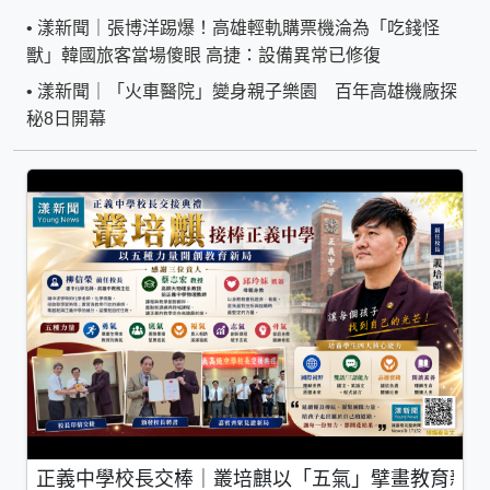
•
漾新聞｜張博洋踢爆！高雄輕軌購票機淪為「吃錢怪
獸」韓國旅客當場傻眼 高捷：設備異常已修復
•
漾新聞｜「火車醫院」變身親子樂園 百年高雄機廠探
秘8日開幕
正義中學校長交棒｜叢培麒以「五氣」擘畫教育新局