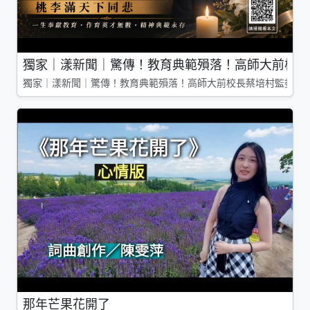
獨家｜漾新聞｜驚傳！教育典範殞落！高師大前校長
獨家｜漾新聞｜驚傳！教育典範殞落！高師大前校長蔡培村監委辭
那年芒果花開了