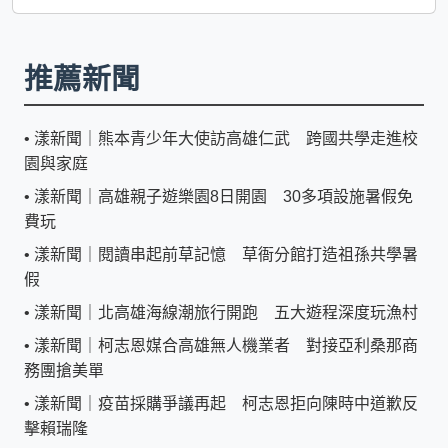
推薦新聞
•
漾新聞｜熊本青少年大使訪高雄仁武 跨國共學走進校
園與家庭
•
漾新聞｜高雄親子遊樂園8日開園 30多項設施暑假免
費玩
•
漾新聞｜閱讀串起前草記憶 草衙分館打造祖孫共學暑
假
•
漾新聞｜北高雄海線潮旅行開跑 五大遊程深度玩漁村
•
漾新聞｜柯志恩媒合高雄無人機業者 對接亞利桑那商
務團搶美單
•
漾新聞｜疫苗採購爭議再起 柯志恩拒向陳時中道歉反
擊賴瑞隆