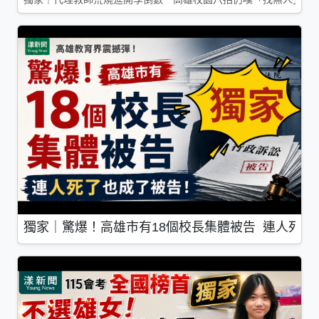
獨家｜驚爆！高雄市有18個校長集體被告 連人死了