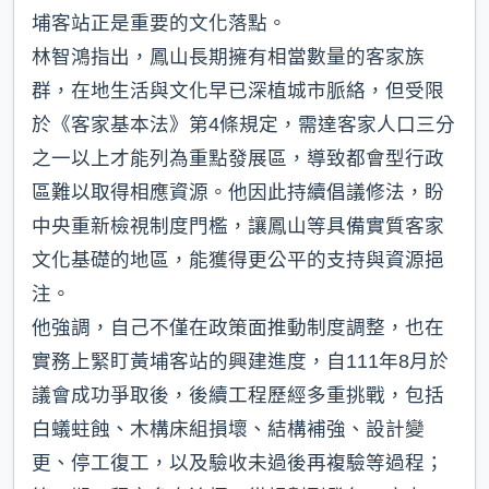
埔客站正是重要的文化落點。
林智鴻指出，鳳山長期擁有相當數量的客家族
群，在地生活與文化早已深植城市脈絡，但受限
於《客家基本法》第4條規定，需達客家人口三分
之一以上才能列為重點發展區，導致都會型行政
區難以取得相應資源。他因此持續倡議修法，盼
中央重新檢視制度門檻，讓鳳山等具備實質客家
文化基礎的地區，能獲得更公平的支持與資源挹
注。
他強調，自己不僅在政策面推動制度調整，也在
實務上緊盯黃埔客站的興建進度，自111年8月於
議會成功爭取後，後續工程歷經多重挑戰，包括
白蟻蛀蝕、木構床組損壞、結構補強、設計變
更、停工復工，以及驗收未過後再複驗等過程；