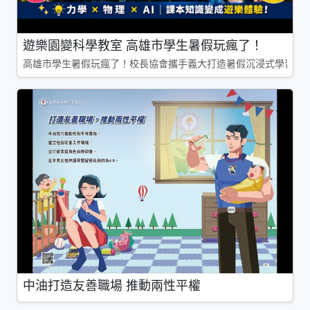
遊樂園變科學教室 高雄市學生暑假玩瘋了！
高雄市學生暑假玩瘋了！校長協會攜手義大打造暑假沉浸式學習基地
中油打造友善職場 推動兩性平權