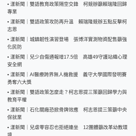
•
漾新聞｜雙語教育政策隔空交鋒 柯競辦籲賴瑞隆回歸
專業
•
漾新聞｜雙語政策攻防再升溫 賴瑞隆競辦五點反擊柯
志恩
•
漾新聞｜城鎮韌性演習登場 張博洋實測物資配售籲強
化民防
•
漾新聞｜兒少自傷通報增17.5倍 高雄49守護站織心理
安全網
•
漾新聞｜AI醫療跨界無人機救援 義守大學國際發明賽
勇奪六大獎
•
漾新聞｜雙語政策怎麼走？柯志恩提三策籲回歸學力與
教育平權
•
漾新聞｜石化關廠恐掀骨牌效應 柯志恩提三策籲中央
保就業
•
漾新聞｜兒虐零容忍也拒絕連坐 12團體籲改革幼教環
境