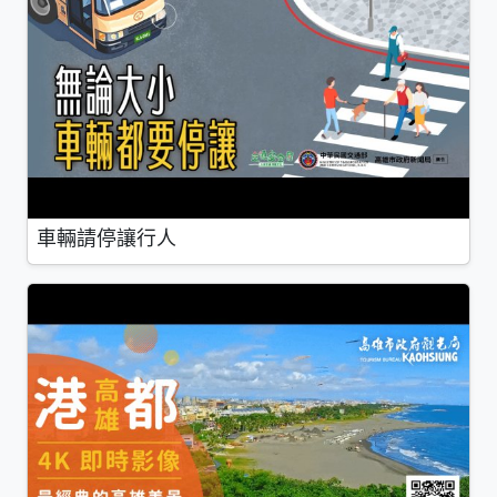
車輛請停讓行人