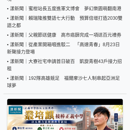
•
漾新聞｜蜜柑站長五度進軍文博會 夢幻樂園萌翻南港
•
漾新聞｜賴瑞隆推雙語七大行動 預算倍增打造2030雙
語之都
•
漾新聞｜父親節送健康 高市癌篩完成一項送百元禮券
•
漾新聞｜從產業開箱唱進駁二 「高速青春」8月23日
新聲接力登場
•
漾新聞｜大寮社宅申請首日破百 凱旋青樹43戶接力招
租
•
漾新聞｜192隊高雄競足 福爾摩沙七人制串起亞洲足
球夢