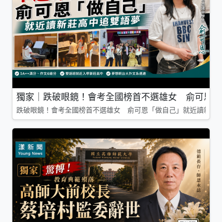
獨家｜跌破眼鏡！會考全國榜首不選雄女 俞可恩「
跌破眼鏡！會考全國榜首不選雄女 俞可恩「做自己」就近讀新莊