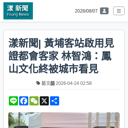
2026/08/07
漾新聞| 黃埔客站啟用見
證都會客家 林智鴻：鳳
山文化終被城市看見
藝文
2026-04-24 02:58
L
F
W
X
S
i
a
e
h
n
c
C
a
e
e
h
r
b
a
e
o
t
o