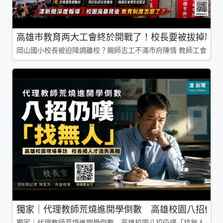
高雄市教育两大工會終於開戰了！校長要被拔掉親師
岡山國小校長被迫降調離校？親師志工不滿市府陳情 教師工會槓上
獨家｜代理教師荒燒進開學倒數 高雄校園八招仍嘆
獨家｜代理教師荒燒進開學倒數 高雄校園八招仍嘆「找無人」