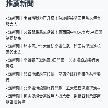
推薦新聞
•
漾新聞｜南台灣戰力再升級！陳麗娜接掌國民黨文傳會
發言人
•
漾新聞｜父親節最霸氣獻禮！鳳西國中43人會考5A揭開
制霸秘笈
•
漾新聞｜熊本青少年大使訪高雄仁武 跨國共學走進校
園與家庭
•
漾新聞｜高雄親子遊樂園8日開園 30多項設施暑假免
費玩
•
漾新聞｜閱讀串起前草記憶 草衙分館打造祖孫共學暑
假
•
漾新聞｜北高雄海線潮旅行開跑 五大遊程深度玩漁村
•
漾新聞｜柯志恩媒合高雄無人機業者 對接亞利桑那商
務團搶美單