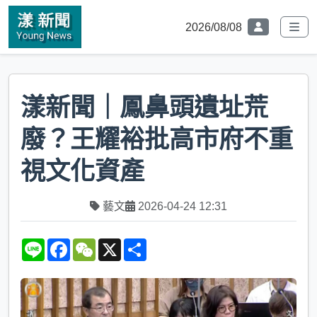
2026/08/08
漾新聞｜鳳鼻頭遺址荒
廢？王耀裕批高市府不重
視文化資產
藝文
2026-04-24 12:31
L
F
W
X
S
i
a
e
h
n
c
C
a
e
e
h
r
b
a
e
o
t
o