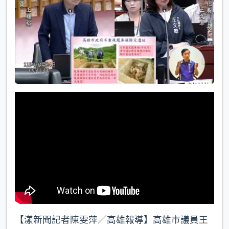
k
【漾新聞記者陳雯萍／高雄報導】高雄市議員王