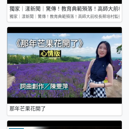
獨家｜漾新聞｜驚傳！教育典範殞落！高師大前校長
獨家｜漾新聞｜驚傳！教育典範殞落！高師大前校長蔡培村監委辭
那年芒果花開了