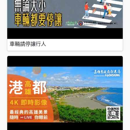
車輛請停讓行人