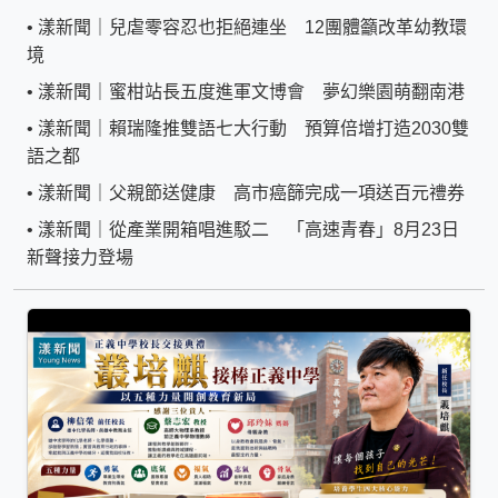
•
漾新聞｜兒虐零容忍也拒絕連坐 12團體籲改革幼教環
境
•
漾新聞｜蜜柑站長五度進軍文博會 夢幻樂園萌翻南港
•
漾新聞｜賴瑞隆推雙語七大行動 預算倍增打造2030雙
語之都
•
漾新聞｜父親節送健康 高市癌篩完成一項送百元禮券
•
漾新聞｜從產業開箱唱進駁二 「高速青春」8月23日
新聲接力登場