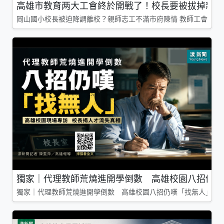
高雄市教育两大工會終於開戰了！校長要被拔掉親師
岡山國小校長被迫降調離校？親師志工不滿市府陳情 教師工會槓上
獨家｜代理教師荒燒進開學倒數 高雄校園八招仍嘆
獨家｜代理教師荒燒進開學倒數 高雄校園八招仍嘆「找無人」