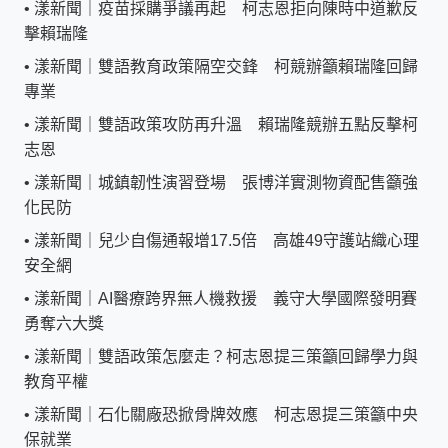
•
漾新聞｜疫苗採購爭議再起 柯志恩拒向陳時中道歉反
擊賴瑞隆
•
漾新聞｜雙語教育政策隔空交鋒 柯競辦籲賴瑞隆回歸
專業
•
漾新聞｜雙語政策攻防再升溫 賴瑞隆競辦五點反擊柯
志恩
•
漾新聞｜城鎮韌性演習登場 張博洋實測物資配售籲強
化民防
•
漾新聞｜兒少自傷通報增17.5倍 高雄49守護站織心理
安全網
•
漾新聞｜AI醫療跨界無人機救援 義守大學國際發明賽
勇奪六大獎
•
漾新聞｜雙語政策怎麼走？柯志恩提三策籲回歸學力與
教育平權
•
漾新聞｜石化關廠恐掀骨牌效應 柯志恩提三策籲中央
保就業