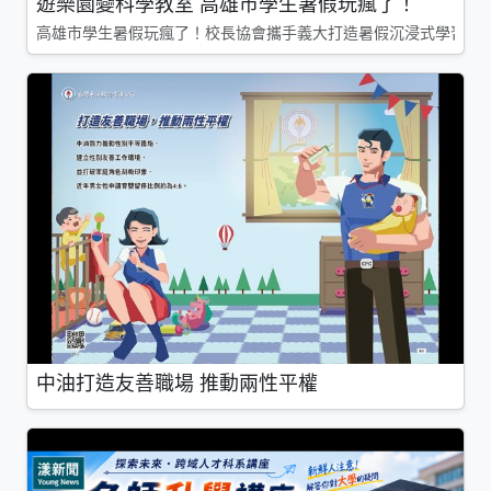
遊樂園變科學教室 高雄市學生暑假玩瘋了！
高雄市學生暑假玩瘋了！校長協會攜手義大打造暑假沉浸式學習基地
中油打造友善職場 推動兩性平權