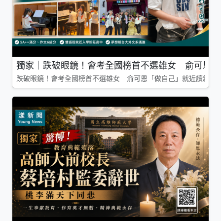
獨家｜跌破眼鏡！會考全國榜首不選雄女 俞可恩「
跌破眼鏡！會考全國榜首不選雄女 俞可恩「做自己」就近讀新莊