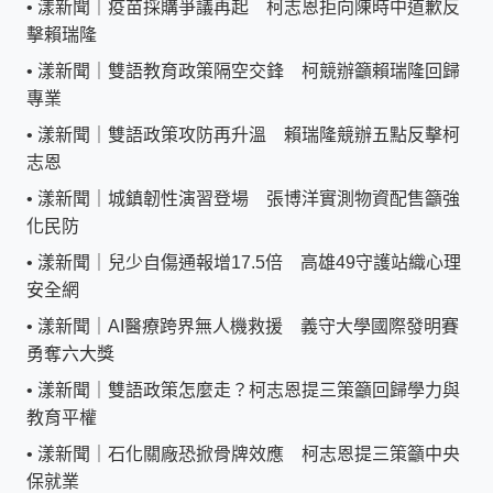
•
漾新聞｜疫苗採購爭議再起 柯志恩拒向陳時中道歉反
擊賴瑞隆
•
漾新聞｜雙語教育政策隔空交鋒 柯競辦籲賴瑞隆回歸
專業
•
漾新聞｜雙語政策攻防再升溫 賴瑞隆競辦五點反擊柯
志恩
•
漾新聞｜城鎮韌性演習登場 張博洋實測物資配售籲強
化民防
•
漾新聞｜兒少自傷通報增17.5倍 高雄49守護站織心理
安全網
•
漾新聞｜AI醫療跨界無人機救援 義守大學國際發明賽
勇奪六大獎
•
漾新聞｜雙語政策怎麼走？柯志恩提三策籲回歸學力與
教育平權
•
漾新聞｜石化關廠恐掀骨牌效應 柯志恩提三策籲中央
保就業