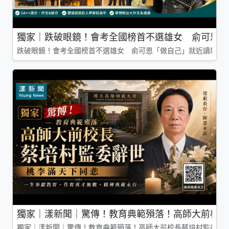
獨家｜跌破眼鏡！會考全國榜首不選雄女 俞可恩「
跌破眼鏡！會考全國榜首不選雄女 俞可恩「做自己」就近讀新莊
獨家｜漾新聞｜驚傳！教育典範殞落！高師大前校長
獨家｜漾新聞｜驚傳！教育典範殞落！高師大前校長蔡培村監委辭