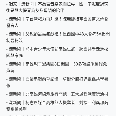
•
獨家｜漾新聞｜不為當音樂家而拉琴 國一李妮雙冠背
後是與大提琴為友及母親的陪伴
•
漾新聞｜南台灣戰力再升級！陳麗娜接掌國民黨文傳會
發言人
•
漾新聞｜父親節最霸氣獻禮！鳳西國中43人會考5A揭開
制霸秘笈
•
漾新聞｜熊本青少年大使訪高雄仁武 跨國共學走進校
園與家庭
•
漾新聞｜高雄親子遊樂園8日開園 30多項設施暑假免
費玩
•
漾新聞｜閱讀串起前草記憶 草衙分館打造祖孫共學暑
假
•
漾新聞｜北高雄海線潮旅行開跑 五大遊程深度玩漁村
•
漾新聞｜柯志恩媒合高雄無人機業者 對接亞利桑那商
務團搶美單