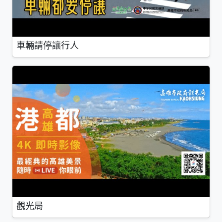
車輛請停讓行人
觀光局