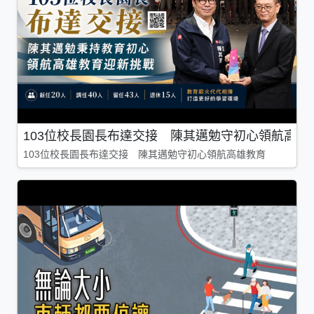
103位校長園長布達交接 陳其邁勉守初心領航高雄
103位校長園長布達交接 陳其邁勉守初心領航高雄教育