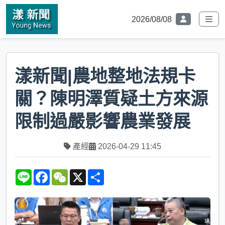
2026/08/08
漾新聞|農地整地法規卡
關？陳明澤質疑土方來源
限制過嚴影響農業發展
產經
2026-04-29 11:45
L
F
W
X
S
i
a
e
h
n
c
C
a
e
e
h
r
b
a
e
o
t
o