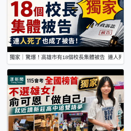
獨家｜驚爆！高雄市有18個校長集體被告 連人死了