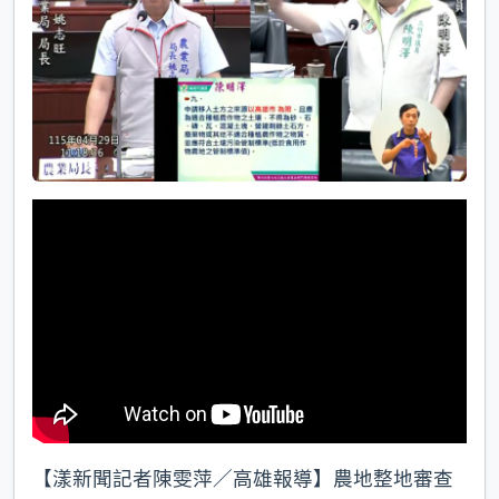
k
【漾新聞記者陳雯萍／高雄報導】農地整地審查