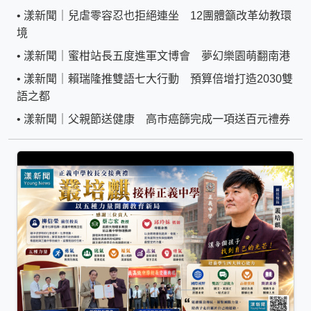
•
漾新聞｜兒虐零容忍也拒絕連坐 12團體籲改革幼教環
境
•
漾新聞｜蜜柑站長五度進軍文博會 夢幻樂園萌翻南港
•
漾新聞｜賴瑞隆推雙語七大行動 預算倍增打造2030雙
語之都
•
漾新聞｜父親節送健康 高市癌篩完成一項送百元禮券