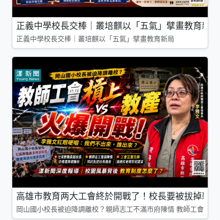
正義中學校長交棒｜叢培麒以「五氣」擘畫教育新局
正義中學校長交棒｜叢培麒以「五氣」擘畫教育新局
高雄市教育两大工會終於開戰了！校長要被拔掉親師
岡山國小校長被迫降調離校？親師志工不滿市府陳情 教師工會槓上