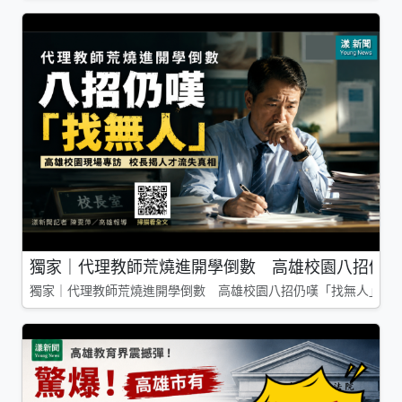
獨家｜代理教師荒燒進開學倒數 高雄校園八招仍嘆
獨家｜代理教師荒燒進開學倒數 高雄校園八招仍嘆「找無人」