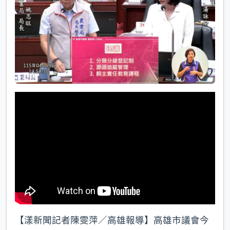
k
【漾新聞記者陳雯萍／高雄報導】高雄市議會今