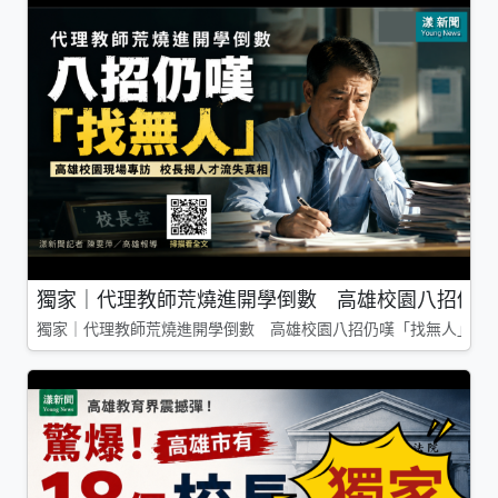
獨家｜代理教師荒燒進開學倒數 高雄校園八招仍嘆
獨家｜代理教師荒燒進開學倒數 高雄校園八招仍嘆「找無人」