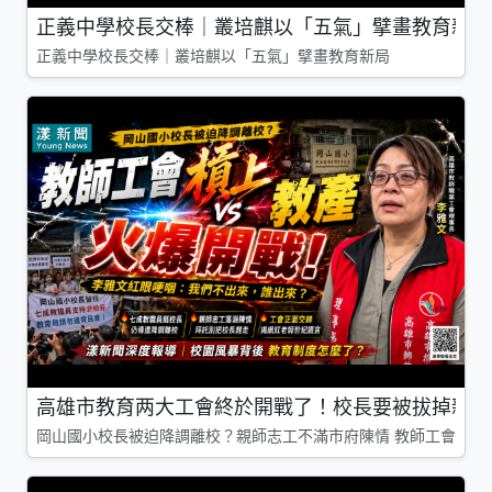
正義中學校長交棒｜叢培麒以「五氣」擘畫教育新局
正義中學校長交棒｜叢培麒以「五氣」擘畫教育新局
高雄市教育两大工會終於開戰了！校長要被拔掉親師
岡山國小校長被迫降調離校？親師志工不滿市府陳情 教師工會槓上