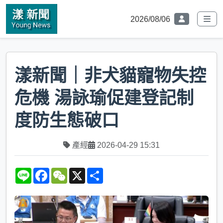
2026/08/06
漾新聞｜非犬貓寵物失控
危機 湯詠瑜促建登記制
度防生態破口
產經
2026-04-29 15:31
L
F
W
X
S
i
a
e
h
n
c
C
a
e
e
h
r
b
a
e
o
t
o