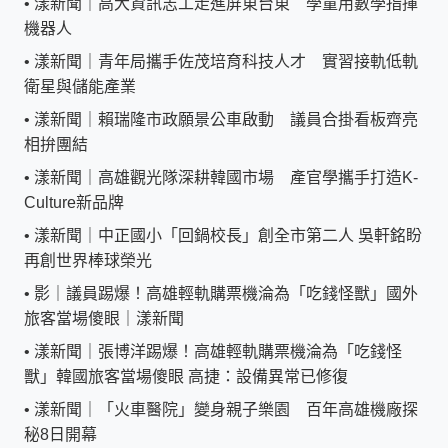
•
漾新聞｜高大資訊志工走進屏東台東 學童用數學指揮
機器人
•
漾新聞｜青年局攜手佐茂培育科技人才 實習接軌低軌
衛星與儲能產業
•
漾新聞｜賴瑞隆市政願景公車啟動 議員合掛看板齊亮
相拚團結
•
漾新聞｜高雄觀光隊深耕韓國市場 產官學攜手打造K-
Culture新品牌
•
漾新聞｜中正國小「回鍋校長」創全市第二人 吳軒銘盼
再創世界棒球榮光
•
影｜議員踢爆！高雄輕軌購票機淪為「吃錢怪獸」國外
旅客當場傻眼｜漾新聞
•
漾新聞｜張博洋踢爆！高雄輕軌購票機淪為「吃錢怪
獸」韓國旅客當場傻眼 高捷：設備異常已修復
•
漾新聞｜「火車醫院」變身親子樂園 百年高雄機廠探
秘8日開幕