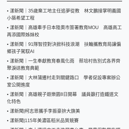
•
漾新聞｜35歲棄工地主任追夢從教 林文鵬接掌明義國
小築希望工程
•
漾新聞｜高雄牽手日本陸奧市簽署教育MOU 高雄高工
再添國際姊妹校
•
漾新聞｜91隊智控對決掀科技浪潮 扶輪攜教育局讓偏
鄉孩子駕馭AI
•
漾新聞｜一生奉獻教育春風化雨 蔡培村告別式各界齊
聚淚送教育典範
•
漾新聞｜大林蒲遷村走到關鍵路口 學者促設專案辦公
室公開進度
•
漾新聞｜高雄親子遊樂園8日開幕 議員籲打造鐵道文
化特色
•
漾新聞|柯志恩攜手李振豪拚大旗美
•
漾新聞|115年美濃區稻米品質競賽