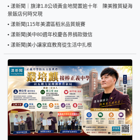
•
漾新聞｜旗津1.8公頃黃金地閒置逾十年 陳美雅質疑海
景飯店何時兌現
•
漾新聞|115年美濃區稻米品質競賽
•
漾新聞|美中80週年校慶各界捐款徵信
•
漾新聞|美小讓家庭教育從生活中扎根