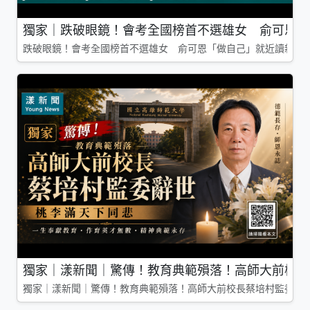
獨家｜跌破眼鏡！會考全國榜首不選雄女 俞可恩「
跌破眼鏡！會考全國榜首不選雄女 俞可恩「做自己」就近讀新莊
獨家｜漾新聞｜驚傳！教育典範殞落！高師大前校長
獨家｜漾新聞｜驚傳！教育典範殞落！高師大前校長蔡培村監委辭