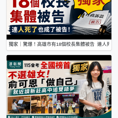
獨家｜驚爆！高雄市有18個校長集體被告 連人死了