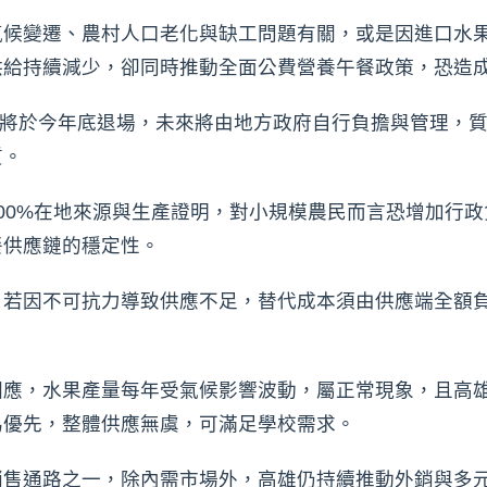
氣候變遷、農村人口老化與缺工問題有關，或是因進口水
供給持續減少，卻同時推動全面公費營養午餐政策，恐造
度將於今年底退場，未來將由地方政府自行負擔與管理，
質。
00%在地來源與生產證明，對小規模農民而言恐增加行
餐供應鏈的穩定性。
，若因不可抗力導致供應不足，替代成本須由供應端全額
回應，水果產量每年受氣候影響波動，屬正常現象，且高
為優先，整體供應無虞，可滿足學校需求。
銷售通路之一，除內需市場外，高雄仍持續推動外銷與多