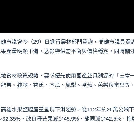
雄市議會今（29）日進行農林部門質詢，高雄市議員湯
水果產量明顯下滑，恐影響供需平衡與價格穩定，同時關
。
在地食材政策規範，要求優先使用國產並具溯源的「三章
火龍果、蓮霧、香蕉、木瓜、鳳梨、番茄、芭樂與蜜棗等
雄水果整體產量呈現下滑趨勢，從112年約26萬公噸下降
32.35%、改良種芒果減少45.9%、龍眼減少42.5%、