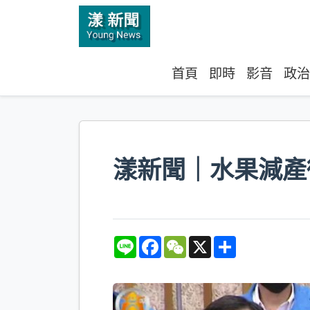
首頁
即時
影音
政治
漾新聞｜水果減產
L
F
W
X
S
i
a
e
h
n
c
C
a
e
e
h
r
b
a
e
o
t
o