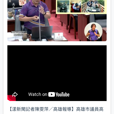
k
【漾新聞記者陳雯萍／高雄報導】高雄市議員高