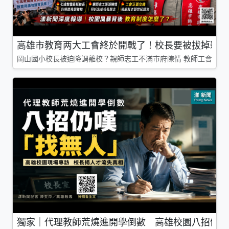
高雄市教育两大工會終於開戰了！校長要被拔掉親師
岡山國小校長被迫降調離校？親師志工不滿市府陳情 教師工會槓上
獨家｜代理教師荒燒進開學倒數 高雄校園八招仍嘆