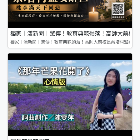
獨家｜漾新聞｜驚傳！教育典範殞落！高師大前校長
獨家｜漾新聞｜驚傳！教育典範殞落！高師大前校長蔡培村監委辭