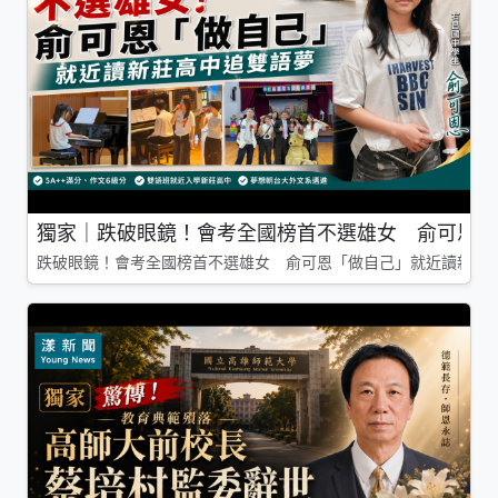
獨家｜跌破眼鏡！會考全國榜首不選雄女 俞可恩「
跌破眼鏡！會考全國榜首不選雄女 俞可恩「做自己」就近讀新莊