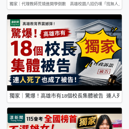
獨家｜代理教師荒燒進開學倒數 高雄校園八招仍嘆「找無人」
獨家｜驚爆！高雄市有18個校長集體被告 連人死了