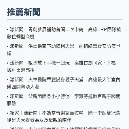
推薦新聞
•
漾新聞｜青創參展補助首開二次申請 高雄ERP團隊搶
數位轉型商機
•
漾新聞｜洪孟楷南下助陣柯志恩 劍指綠營食安防疫爭
議
•
漾新聞｜祖孫放下手機一起玩 高雄首創《家．幸福
城》桌遊亮相
•
漾新聞｜火車醫院華麗變身親子天堂 高雄最大半室內
樂園開幕湧人潮
•
漾新聞｜父親節變身小小警消 李雅芬邀數百親子闖關
體驗
•
獨家｜漾新聞｜不為當音樂家而拉琴 國一李妮雙冠背
後是與大提琴為友及母親的陪伴