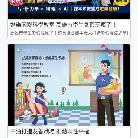
遊樂園變科學教室 高雄市學生暑假玩瘋了！
高雄市學生暑假玩瘋了！校長協會攜手義大打造暑假沉浸式學習基地
中油打造友善職場 推動兩性平權