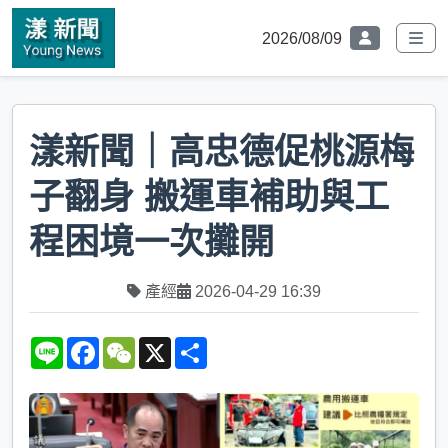
2026/08/09
漾新聞｜高忠德促桃源梅
子翻身 搬運車補助與工
程困境一次攤開
產經
2026-04-29 16:39
L
F
W
X
S
i
a
e
h
n
c
C
a
e
e
h
r
b
a
e
o
t
o