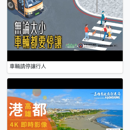
車輛請停讓行人