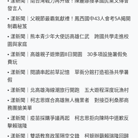
•
漾新聞｜南台灣戰力再升級！陳麗娜接掌國民黨文傳會
發言人
•
漾新聞｜父親節最霸氣獻禮！鳳西國中43人會考5A揭開
制霸秘笈
•
漾新聞｜熊本青少年大使訪高雄仁武 跨國共學走進校
園與家庭
•
漾新聞｜高雄親子遊樂園8日開園 30多項設施暑假免
費玩
•
漾新聞｜閱讀串起前草記憶 草衙分館打造祖孫共學暑
假
•
漾新聞｜北高雄海線潮旅行開跑 五大遊程深度玩漁村
•
漾新聞｜柯志恩媒合高雄無人機業者 對接亞利桑那商
務團搶美單
•
漾新聞｜疫苗採購爭議再起 柯志恩拒向陳時中道歉反
擊賴瑞隆
•
漾新聞｜雙語教育政策隔空交鋒 柯競辦籲賴瑞隆回歸