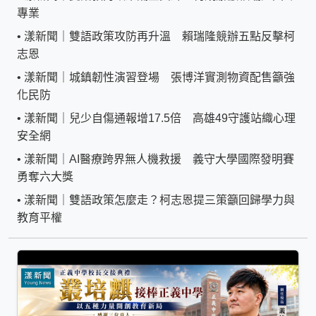
專業
•
漾新聞｜雙語政策攻防再升溫 賴瑞隆競辦五點反擊柯
志恩
•
漾新聞｜城鎮韌性演習登場 張博洋實測物資配售籲強
化民防
•
漾新聞｜兒少自傷通報增17.5倍 高雄49守護站織心理
安全網
•
漾新聞｜AI醫療跨界無人機救援 義守大學國際發明賽
勇奪六大獎
•
漾新聞｜雙語政策怎麼走？柯志恩提三策籲回歸學力與
教育平權