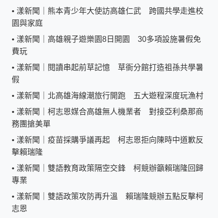
•
漾新聞｜熊本青少年大使訪高雄仁武 跨國共學走進校
園與家庭
•
漾新聞｜高雄親子遊樂園8日開園 30多項設施暑假免
費玩
•
漾新聞｜閱讀串起前草記憶 草衙分館打造祖孫共學暑
假
•
漾新聞｜北高雄海線潮旅行開跑 五大遊程深度玩漁村
•
漾新聞｜柯志恩媒合高雄無人機業者 對接亞利桑那商
務團搶美單
•
漾新聞｜疫苗採購爭議再起 柯志恩拒向陳時中道歉反
擊賴瑞隆
•
漾新聞｜雙語教育政策隔空交鋒 柯競辦籲賴瑞隆回歸
專業
•
漾新聞｜雙語政策攻防再升溫 賴瑞隆競辦五點反擊柯
志恩