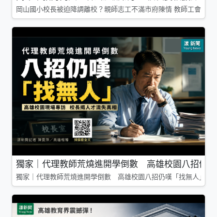
岡山國小校長被迫降調離校？親師志工不滿市府陳情 教師工會槓上
獨家｜代理教師荒燒進開學倒數 高雄校園八招仍嘆
獨家｜代理教師荒燒進開學倒數 高雄校園八招仍嘆「找無人」