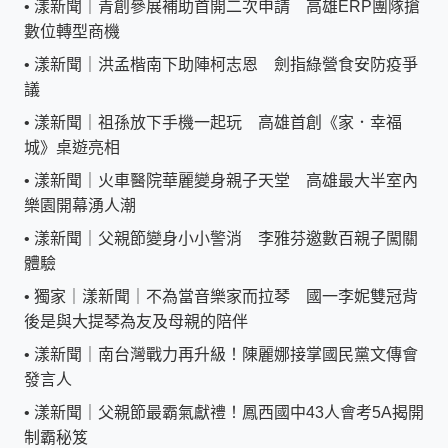
•
漾新聞｜青創參展補助首開二次申請 高雄ERP團隊搶
數位轉型商機
•
漾新聞｜洪孟楷南下助陣柯志恩 劍指綠營食安防疫爭
議
•
漾新聞｜祖孫放下手機一起玩 高雄首創《家．幸福
城》桌遊亮相
•
漾新聞｜火車醫院華麗變身親子天堂 高雄最大半室內
樂園開幕湧人潮
•
漾新聞｜父親節變身小小警消 李雅芬邀數百親子闖關
體驗
•
獨家｜漾新聞｜不為當音樂家而拉琴 國一李妮雙冠背
後是與大提琴為友及母親的陪伴
•
漾新聞｜南台灣戰力再升級！陳麗娜接掌國民黨文傳會
發言人
•
漾新聞｜父親節最霸氣獻禮！鳳西國中43人會考5A揭開
制霸秘笈