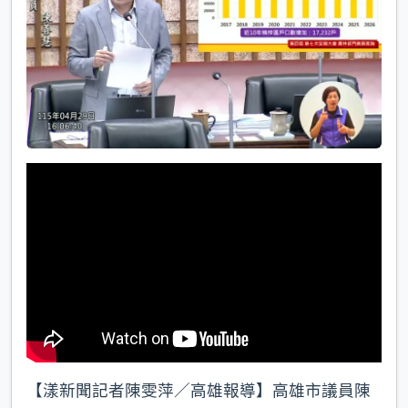
k
【漾新聞記者陳雯萍／高雄報導】高雄市議員陳