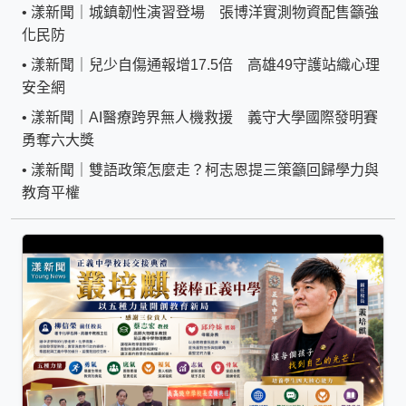
•
漾新聞｜城鎮韌性演習登場 張博洋實測物資配售籲強
化民防
•
漾新聞｜兒少自傷通報增17.5倍 高雄49守護站織心理
安全網
•
漾新聞｜AI醫療跨界無人機救援 義守大學國際發明賽
勇奪六大獎
•
漾新聞｜雙語政策怎麼走？柯志恩提三策籲回歸學力與
教育平權