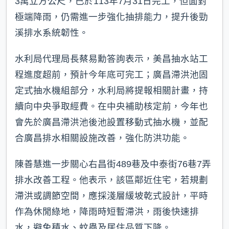
3萬立方公尺，已於113年7月31日完工，但面對
極端降雨，仍需進一步強化抽排能力，提升後勁
溪排水系統韌性。
水利局代理局長蔡易勳答詢表示，美昌抽水站工
程進度超前，預計今年底可完工；廣昌滯洪池固
定式抽水機組部分，水利局將提報相關計畫，持
續向中央爭取經費。在中央補助核定前，今年也
會先於廣昌滯洪池後池設置移動式抽水機，並配
合廣昌排水相關設施改善，強化防洪功能。
陳善慧進一步關心右昌街489巷及中泰街76巷7弄
排水改善工程。他表示，該區鄰近住宅，若規劃
滯洪或調節空間，應採淺層緩坡乾式設計，平時
作為休閒綠地，降雨時短暫滯洪，雨後快速排
水，避免積水、蚊蟲及居住品質下降。