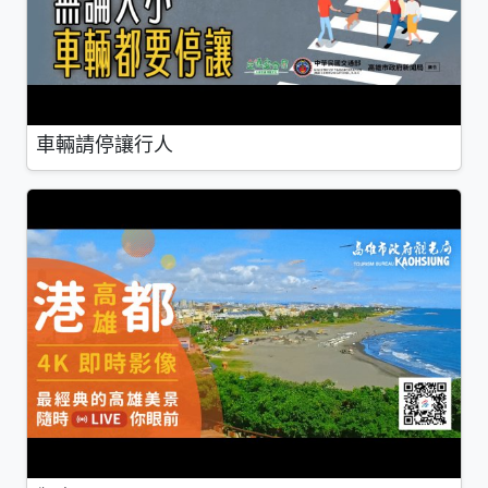
車輛請停讓行人