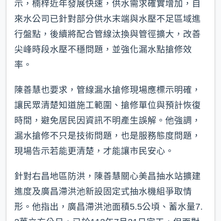
示，楠梓近年發展快速，供水需求確實增加，自
來水公司已針對部分供水末端與水壓不足區域進
行盤點，後續將配合管線汰換與管徑擴大，改善
尖峰時段水壓不穩問題，並強化漏水點搶修效
率。
陳善慧也要求，管線漏水搶修現場應標示明確，
讓民眾清楚知道施工範圍、搶修單位與預計恢復
時間，避免居民因資訊不明產生誤解。他強調，
漏水搶修不只是技術問題，也是服務態度問題，
現場告示若能更清楚，才能讓市民安心。
針對右昌地區防洪，陳善慧關心美昌抽水站擴建
進度及廣昌滯洪池新設固定式抽水機組爭取情
形。他指出，廣昌滯洪池面積5.5公頃、蓄水量7.