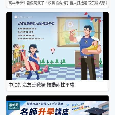
高雄市學生暑假玩瘋了！校長協會攜手義大打造暑假沉浸式學習基地
中油打造友善職場 推動兩性平權