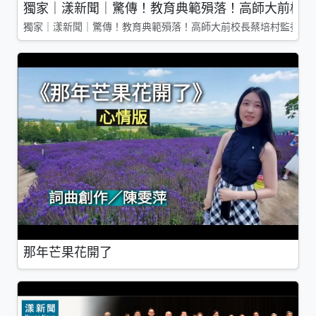
獨家｜漾新聞｜驚傳！教育典範殞落！高師大前校長
獨家｜漾新聞｜驚傳！教育典範殞落！高師大前校長蔡培村監委辭
那年芒果花開了