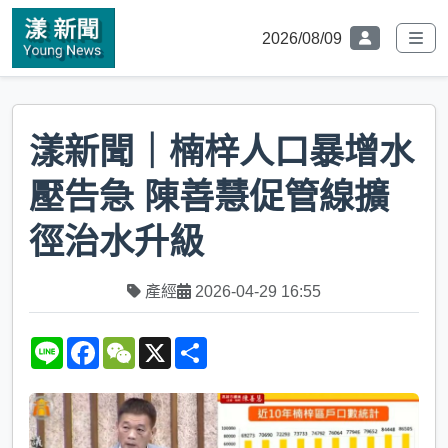
2026/08/09
漾新聞｜楠梓人口暴增水
壓告急 陳善慧促管線擴
徑治水升級
產經
2026-04-29 16:55
L
F
W
X
S
i
a
e
h
n
c
C
a
e
e
h
r
b
a
e
o
t
o