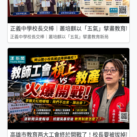
正義中學校長交棒｜叢培麒以「五氣」擘畫教育新局
正義中學校長交棒｜叢培麒以「五氣」擘畫教育新局
高雄市教育两大工會終於開戰了！校長要被拔掉親師