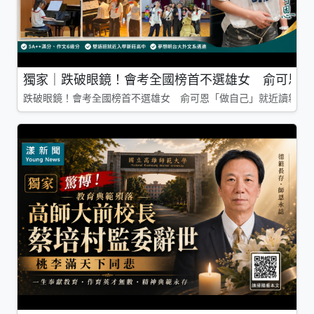
獨家｜跌破眼鏡！會考全國榜首不選雄女 俞可恩「
跌破眼鏡！會考全國榜首不選雄女 俞可恩「做自己」就近讀新莊