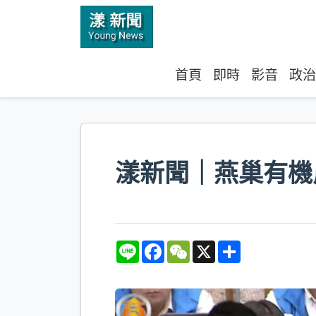
首頁
即時
影音
政治
漾新聞｜燕巢有機
L
F
W
X
S
i
a
e
h
n
c
C
a
e
e
h
r
b
a
e
o
t
o