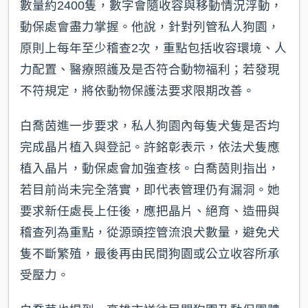
數量約2400隻，數字會隨收容與移動情況浮動，
動保處會盡力掌握。他說，針對列管私人狗園，
原則上每年至少稽查2次，重點包括收容環境、人
力配置、醫療照護及是否符合動物福利；若發現
不符規定，將依動物保護法要求限期改善。
白喬茵進一步要求，私人狗園內每隻犬隻是否均
完成晶片植入與登記。許銘彰表示，依法犬隻應
植入晶片，動保處會加強查核。白喬茵則指出，
若目前尚未完全落實，即代表管理仍有漏洞。她
要求新任處長上任後，應把晶片、絕育、造冊與
稽查列為重點，從源頭控管流浪犬數量，避免犬
隻不斷繁殖，最後再由民間狗園或公立收容所承
受壓力。