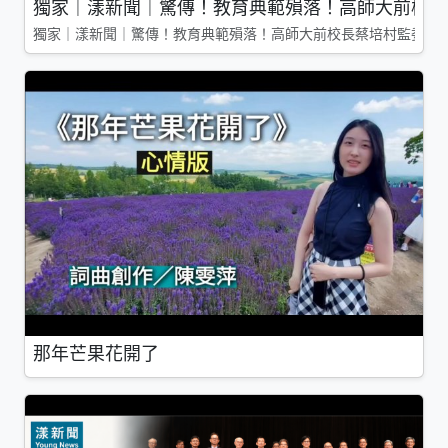
獨家｜漾新聞｜驚傳！教育典範殞落！高師大前校長
獨家｜漾新聞｜驚傳！教育典範殞落！高師大前校長蔡培村監委辭
那年芒果花開了