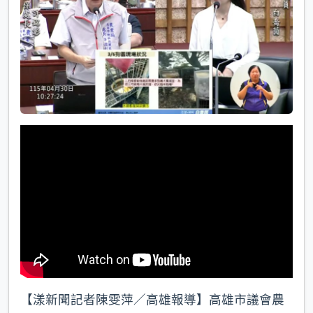
k
【漾新聞記者陳雯萍／高雄報導】高雄市議會農