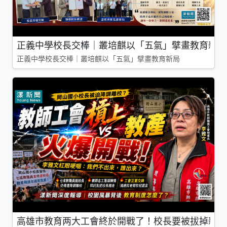
正義中學校長交棒｜叢培麒以「五氣」擘畫教育新局
正義中學校長交棒｜叢培麒以「五氣」擘畫教育新局
高雄市教育两大工會終於開戰了！校長要被拔掉親師