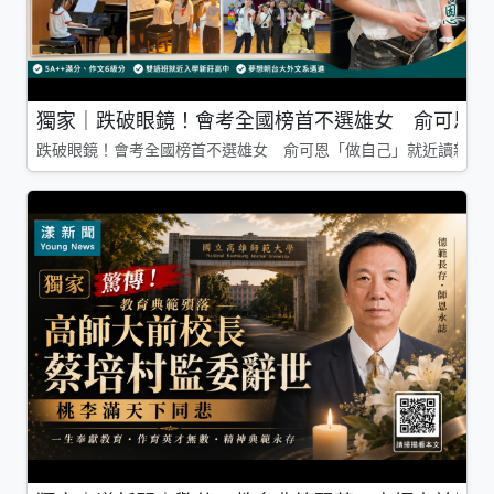
獨家｜跌破眼鏡！會考全國榜首不選雄女 俞可恩「
跌破眼鏡！會考全國榜首不選雄女 俞可恩「做自己」就近讀新莊