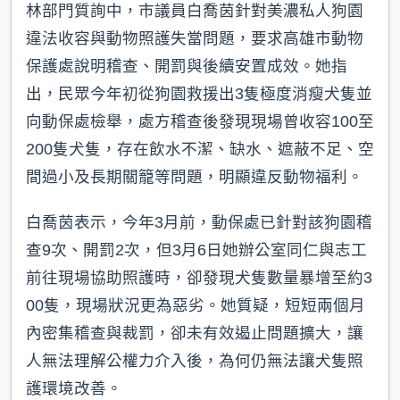
林部門質詢中，市議員白喬茵針對美濃私人狗園
違法收容與動物照護失當問題，要求高雄市動物
保護處說明稽查、開罰與後續安置成效。她指
出，民眾今年初從狗園救援出3隻極度消瘦犬隻並
向動保處檢舉，處方稽查後發現現場曾收容100至
200隻犬隻，存在飲水不潔、缺水、遮蔽不足、空
間過小及長期關籠等問題，明顯違反動物福利。
白喬茵表示，今年3月前，動保處已針對該狗園稽
查9次、開罰2次，但3月6日她辦公室同仁與志工
前往現場協助照護時，卻發現犬隻數量暴增至約3
00隻，現場狀況更為惡劣。她質疑，短短兩個月
內密集稽查與裁罰，卻未有效遏止問題擴大，讓
人無法理解公權力介入後，為何仍無法讓犬隻照
護環境改善。