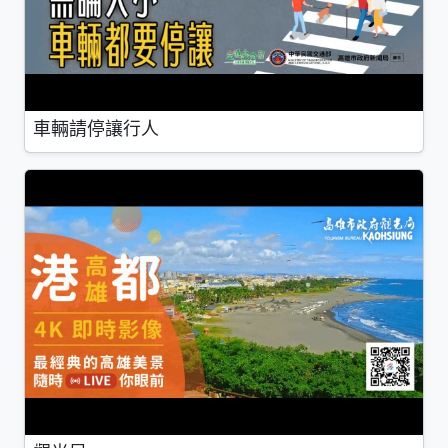
車輛請停讓行人