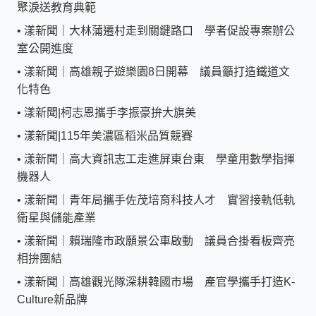
聚淚送教育典範
•
漾新聞｜大林蒲遷村走到關鍵路口 學者促設專案辦公
室公開進度
•
漾新聞｜高雄親子遊樂園8日開幕 議員籲打造鐵道文
化特色
•
漾新聞|柯志恩攜手李振豪拚大旗美
•
漾新聞|115年美濃區稻米品質競賽
•
漾新聞｜高大資訊志工走進屏東台東 學童用數學指揮
機器人
•
漾新聞｜青年局攜手佐茂培育科技人才 實習接軌低軌
衛星與儲能產業
•
漾新聞｜賴瑞隆市政願景公車啟動 議員合掛看板齊亮
相拚團結
•
漾新聞｜高雄觀光隊深耕韓國市場 產官學攜手打造K-
Culture新品牌