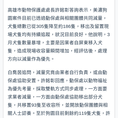
高雄市動物保護處處長許銘彰答詢表示，美濃狗
園案件目前已透過動保處與相關團體共同減量，
犬隻總數已從305隻降至約186隻，移出及留置現
場犬隻均有持續追蹤，狀況目前良好。他說明，3
月犬隻數量暴增，主要是因業者自屏東移入犬
隻，造成現場收容量瞬間增加，經評估後，處理
方向以減量作為優先。
白喬茵追問，減量究竟由業者自行負責，或由動
保處協助安置。許銘彰回應，動保處以動物福祉
為優先考量，採取雙軌方式同步處理，一方面要
求業者減量，一方面由動保處協助移出部分犬
隻，共移置93隻至收容所，並開放動保團體與相
關人士認養。至於狗園目前剩餘約119隻犬隻，許