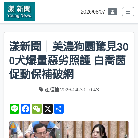
2026/08/07
漾新聞｜美濃狗園驚見30
0犬爆量惡劣照護 白喬茵
促動保補破網
產經
2026-04-30 10:43
L
F
W
X
S
i
a
e
h
n
c
C
a
e
e
h
r
b
a
e
o
t
o