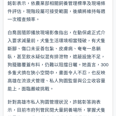
銘彰表示，依農業部相關飼養管理標準及現場條
件評估，現階段屬可接受範圍，後續將維持每週
一次稽查頻率。
白喬茵隨即播放現場影像指出，在動保處正式介
入要求減量前，犬隻生活環境相當殘破，有犬隻
斷腳、傷口未妥善包紮、皮膚病、奄奄一息躺
臥，甚至飲水疑似混有排泄物，遮蔽設施不足，
狗籠雖覆蓋布料，仍難以阻擋日曬。她直言，300
多隻犬擠在狹小空間中，畫面令人不忍，也反映
高雄在流浪犬管理、私人狗園監督與公立收容量
能上，面臨嚴峻挑戰。
針對高雄市私人狗園管理狀況，許銘彰答詢表
示，目前市府列管民間大量飼養場所，掌握犬隻