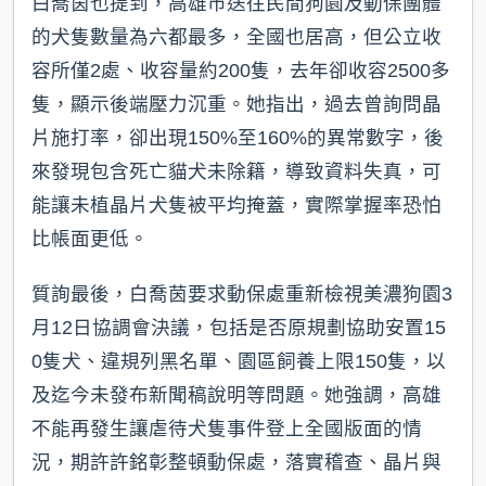
白喬茵也提到，高雄市送往民間狗園及動保團體
的犬隻數量為六都最多，全國也居高，但公立收
容所僅2處、收容量約200隻，去年卻收容2500多
隻，顯示後端壓力沉重。她指出，過去曾詢問晶
片施打率，卻出現150%至160%的異常數字，後
來發現包含死亡貓犬未除籍，導致資料失真，可
能讓未植晶片犬隻被平均掩蓋，實際掌握率恐怕
比帳面更低。
質詢最後，白喬茵要求動保處重新檢視美濃狗園3
月12日協調會決議，包括是否原規劃協助安置15
0隻犬、違規列黑名單、園區飼養上限150隻，以
及迄今未發布新聞稿說明等問題。她強調，高雄
不能再發生讓虐待犬隻事件登上全國版面的情
況，期許許銘彰整頓動保處，落實稽查、晶片與