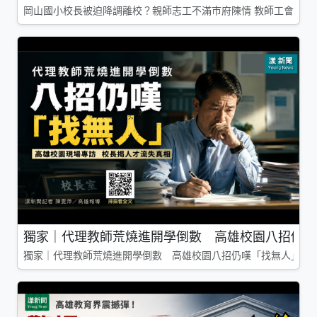
岡山國小校長被迫降調離校？親師志工不滿市府陳情 教師工會槓上
獨家｜代理教師荒燒進開學倒數 高雄校園八招仍嘆
獨家｜代理教師荒燒進開學倒數 高雄校園八招仍嘆「找無人」