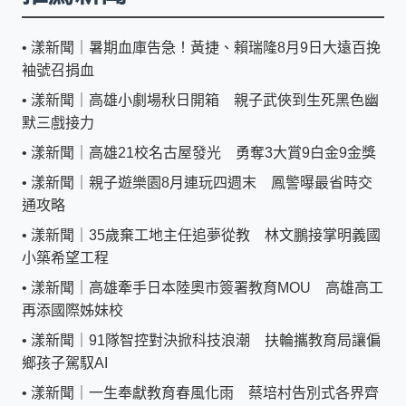
•
漾新聞｜暑期血庫告急！黃捷、賴瑞隆8月9日大遠百挽
袖號召捐血
•
漾新聞｜高雄小劇場秋日開箱 親子武俠到生死黑色幽
默三戲接力
•
漾新聞｜高雄21校名古屋發光 勇奪3大賞9白金9金獎
•
漾新聞｜親子遊樂園8月連玩四週末 鳳警曝最省時交
通攻略
•
漾新聞｜35歲棄工地主任追夢從教 林文鵬接掌明義國
小築希望工程
•
漾新聞｜高雄牽手日本陸奧市簽署教育MOU 高雄高工
再添國際姊妹校
•
漾新聞｜91隊智控對決掀科技浪潮 扶輪攜教育局讓偏
鄉孩子駕馭AI
•
漾新聞｜一生奉獻教育春風化雨 蔡培村告別式各界齊