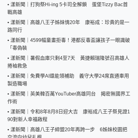
•
漾新聞｜打狗祭Hi-ing 5卡司全解鎖 蛋堡Tizzy Bac首
戰高雄
•
漾新聞｜高雄八王子姊妹情20年 康裕成：珍貴的是一
路同行
•
漾新聞｜4599幅童畫拒毒！港都反毒盃讓孩子一眼識破
「毒偽裝
•
漾新聞｜暑假血庫只剩4至7天 黃捷賴瑞隆號召高雄人
捲袖救急
•
漾新聞｜免費學AI還能領補助 義守大學24席直通車用
製造職場
•
漾新聞｜英美韓百萬YouTuber高雄同台 揭密無國界工
作術
•
漾新聞｜令和8年8月8日迎大吉 康裕成八王子祭見證1
90對新人幸福啟程
•
漾新聞｜高雄八王子締盟20年再跨一步 6姊妹校園把
交流向幼兒扎根