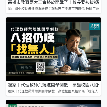
高雄市教育两大工會終於開戰了！校長要被拔掉親師
岡山國小校長被迫降調離校？親師志工不滿市府陳情 教師工會槓上
獨家｜代理教師荒燒進開學倒數 高雄校園八招仍嘆
獨家｜代理教師荒燒進開學倒數 高雄校園八招仍嘆「找無人」