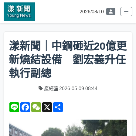
2026/08/10
漾新聞｜中鋼砸近20億更
新燒結設備 劉宏義升任
執行副總
產經
2026-05-09 08:44
L
F
W
X
S
i
a
e
h
n
c
C
a
e
e
h
r
b
a
e
o
t
o