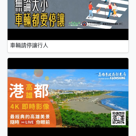
車輛請停讓行人