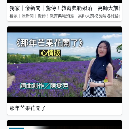
獨家｜漾新聞｜驚傳！教育典範殞落！高師大前校長
獨家｜漾新聞｜驚傳！教育典範殞落！高師大前校長蔡培村監委辭
那年芒果花開了