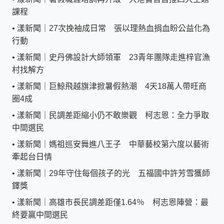
課程
•
漾新聞｜27次挽袖成日常 張以理熱血捐血盼公益化為
行動
•
漾新聞｜史丹佛設計大師領軍 23青年團隊走進梓官漁
村找解方
•
漾新聞｜巨鯨飛越旗津掀暑假熱潮 4天18萬人帶旺商
圈4成
•
漾新聞｜民調差距縮小仍不敢樂觀 柯志恩：全力爭取
中間選民
•
漾新聞｜媽祖巡安舞進八王子 中華藝校第六度以藝術
牽起台日情
•
漾新聞｜29年守住每個孩子的光 五福國中許芳雪獲師
鐸獎
•
漾新聞｜高雄市長民調差距僅1.64％ 柯志恩陣營：最
終要贏中間選民