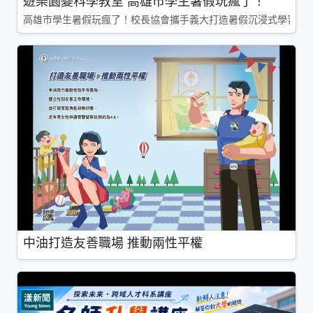
遊樂園變科學教室 高雄市學生暑假玩瘋了！
高雄市學生暑假玩瘋了！校長協會攜手義大打造暑假沉浸式學習基地
中油打造友善職場 推動兩性平權