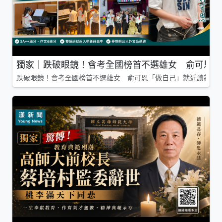
獨家｜跌破眼鏡！會考全國榜首不選雄女 俞可恩「
跌破眼鏡！會考全國榜首不選雄女 俞可恩「做自己」就近讀新莊