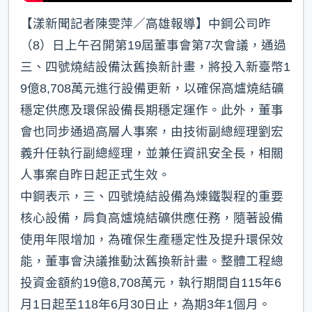
【漾新聞記者陳雯萍／高雄報導】中鋼公司⁠昨
（8）日上午召開第19屆董事會第7次會議，通過
三、四號燒結設備汰舊換新計畫，將投入新臺幣1
9億8,708萬元進行設備更新，以確保高爐燒結礦
穩定供應及環保設備長期穩定運作。此外，董事
會也同步通過高層人事案，由技術副總經理劉宏
義升任執行副總經理，並兼任資訊安全長，相關
人事案自昨日起正式生效。
中鋼表示，三、四號燒結設備為煉鐵製程的重要
核心設備，肩負高爐燒結礦供應任務，隨著設備
使用年限增加，為確保生產穩定性及提升環保效
能，董事會決議推動汰舊換新計畫。整體工程總
投資金額約19億8,708萬元，執行期間自115年6
月1日起至118年6月30日止，為期3年1個月。