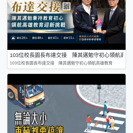
103位校長園長布達交接 陳其邁勉守初心領航高雄
103位校長園長布達交接 陳其邁勉守初心領航高雄教育