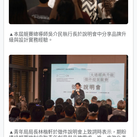
▲本屆競賽總導師吳介民執行長於說明會中分享品牌升
級與設計實務經驗。
▲青年局局長林楷軒於徵件說明會上致詞時表示，期盼