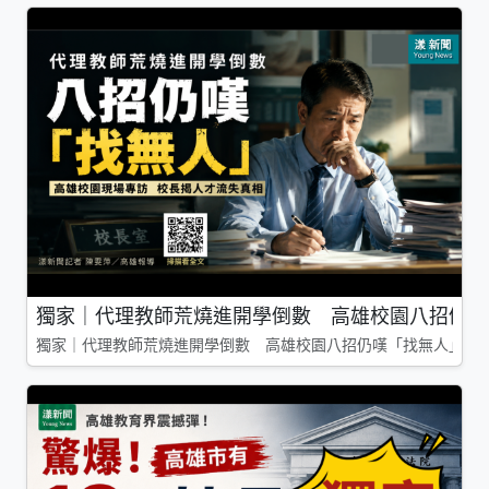
獨家｜代理教師荒燒進開學倒數 高雄校園八招仍嘆
獨家｜代理教師荒燒進開學倒數 高雄校園八招仍嘆「找無人」