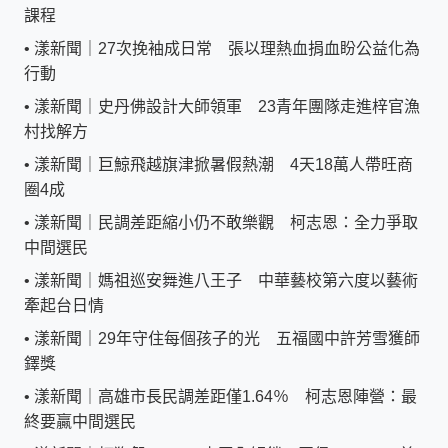
課程
•
漾新聞｜27次挽袖成日常 張以理熱血捐血盼公益化為
行動
•
漾新聞｜史丹佛設計大師領軍 23青年團隊走進梓官漁
村找解方
•
漾新聞｜巨鯨飛越旗津掀暑假熱潮 4天18萬人帶旺商
圈4成
•
漾新聞｜民調差距縮小仍不敢樂觀 柯志恩：全力爭取
中間選民
•
漾新聞｜媽祖巡安舞進八王子 中華藝校第六度以藝術
牽起台日情
•
漾新聞｜29年守住每個孩子的光 五福國中許芳雪獲師
鐸獎
•
漾新聞｜高雄市長民調差距僅1.64％ 柯志恩陣營：最
終要贏中間選民