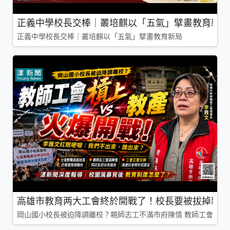
正義中學校長交棒｜叢培麒以「五氣」擘畫教育新局
正義中學校長交棒｜叢培麒以「五氣」擘畫教育新局
高雄市教育两大工會終於開戰了！校長要被拔掉親師
岡山國小校長被迫降調離校？親師志工不滿市府陳情 教師工會槓上