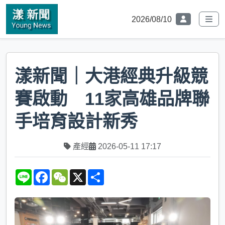
2026/08/10
漾新聞｜大港經典升級競
賽啟動 11家高雄品牌聯
手培育設計新秀
產經
2026-05-11 17:17
L
F
W
X
S
i
a
e
h
n
c
C
a
e
e
h
r
b
a
e
o
t
o