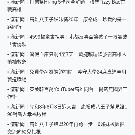
•
漾新聞｜打狗祭Hi-ing 5卡司全解鎖 蛋堡Tizzy Bac首
戰高雄
•
漾新聞｜高雄八王子姊妹情20年 康裕成：珍貴的是一
路同行
•
漾新聞｜4599幅童畫拒毒！港都反毒盃讓孩子一眼識破
「毒偽裝
•
漾新聞｜暑假血庫只剩4至7天 黃捷賴瑞隆號召高雄人
捲袖救急
•
漾新聞｜免費學AI還能領補助 義守大學24席直通車用
製造職場
•
漾新聞｜英美韓百萬YouTuber高雄同台 揭密無國界工
作術
•
漾新聞｜令和8年8月8日迎大吉 康裕成八王子祭見證1
90對新人幸福啟程
•
漾新聞｜高雄八王子締盟20年再跨一步 6姊妹校園把
交流向幼兒扎根