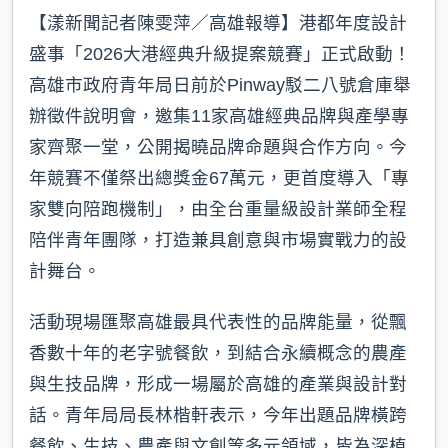
【漾新聞記者陳雯萍／高雄報導】港都年度設計
盛事「2026大港經典升級提案競賽」正式啟動！
高雄市政府青年局日前於Pinway駁二八號倉庫舉
辦徵件說明會，邀集11家高雄經典品牌與產學專
家齊聚一堂，公開揭曉品牌命題與合作方向。今
年競賽不僅祭出總獎金67萬元，更首度導入「專
家雙向陪跑機制」，由全台重量級設計業師全程
陪伴青年團隊，打造兼具創意與市場實戰力的設
計舞台。
活動現場匯聚高雄最具代表性的品牌能量，從飄
香數十年的老字號餐飲，到結合永續概念的農產
與生技品牌，形成一場屬於高雄的產業與設計對
話。青年局局長林楷軒表示，今年出題品牌橫跨
餐飲、生技、農產與文創等多元領域，皆為深植