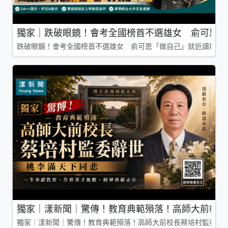
獨家｜跌破眼鏡！會考全國榜首不選雄女 俞可恩「
跌破眼鏡！會考全國榜首不選雄女 俞可恩「做自己」就近讀新莊
獨家｜漾新聞｜驚傳！教育典範殞落！高師大前校長
獨家｜漾新聞｜驚傳！教育典範殞落！高師大前校長蔡培村監委辭