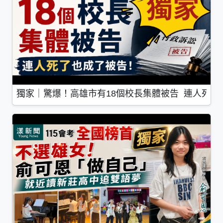
獨家｜驚爆！高雄市有18個校長集體被告 連人死了