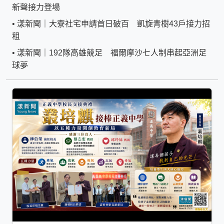
新聲接力登場
•
漾新聞｜大寮社宅申請首日破百 凱旋青樹43戶接力招
租
•
漾新聞｜192隊高雄競足 福爾摩沙七人制串起亞洲足
球夢