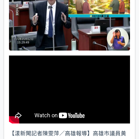
k
【漾新聞記者陳雯萍／高雄報導】高雄市議員黃