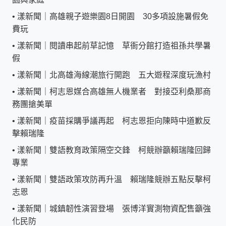
•
漾新聞｜高雄親子遊樂園8日開園 30多項設施暑假免
費玩
•
漾新聞｜閱讀串起前草記憶 草衙分館打造祖孫共學暑
假
•
漾新聞｜北高雄海線潮旅行開跑 五大遊程深度玩漁村
•
漾新聞｜柯志恩媒合高雄無人機業者 對接亞利桑那商
務團搶美單
•
漾新聞｜疫苗採購爭議再起 柯志恩拒向陳時中道歉反
擊賴瑞隆
•
漾新聞｜雙語教育政策隔空交鋒 柯競辦籲賴瑞隆回歸
專業
•
漾新聞｜雙語政策攻防再升溫 賴瑞隆競辦五點反擊柯
志恩
•
漾新聞｜城鎮韌性演習登場 張博洋實測物資配售籲強
化民防