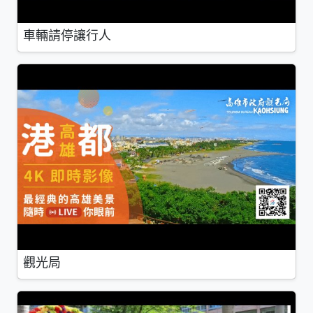
車輛請停讓行人
觀光局