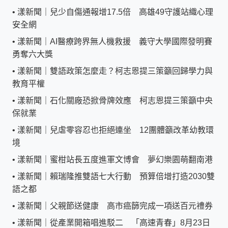
•
漾新聞｜兒少自傷通報增17.5倍 高雄49守護站織心理
安全網
•
漾新聞｜AI醫療跨界無人機救援 義守大學國際發明賽
勇奪六大獎
•
漾新聞｜雙語政策怎麼走？柯志恩提三策籲回歸學力與
教育平權
•
漾新聞｜石化關廠恐掀骨牌效應 柯志恩提三策籲中央
保就業
•
漾新聞｜兒虐零容忍也拒絕連坐 12團體籲改革幼教環
境
•
漾新聞｜蜜柑站長五度進軍文博會 夢幻樂園萌翻南港
•
漾新聞｜賴瑞隆推雙語七大行動 預算倍增打造2030雙
語之都
•
漾新聞｜父親節送健康 高市癌篩完成一項送百元禮券
•
漾新聞｜從產業開箱唱進駁二 「高速青春」8月23日