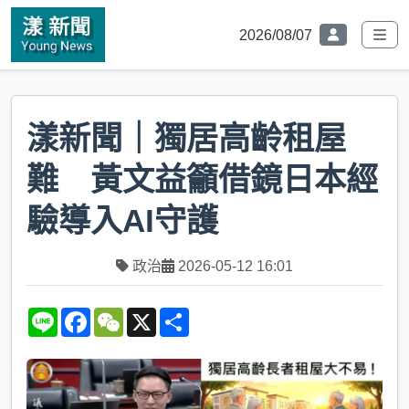
2026/08/07
漾新聞｜獨居高齡租屋
難 黃文益籲借鏡日本經
驗導入AI守護
政治
2026-05-12 16:01
L
F
W
X
S
i
a
e
h
n
c
C
a
e
e
h
r
b
a
e
o
t
o