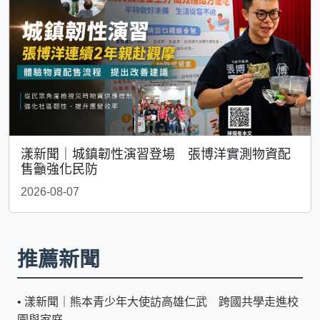
漾新聞｜城鎮韌性演習登場 張博洋實測物資配
售籲強化民防
2026-08-07
推薦新聞
•
漾新聞｜熊本青少年大使訪高雄仁武 跨國共學走進校
園與家庭