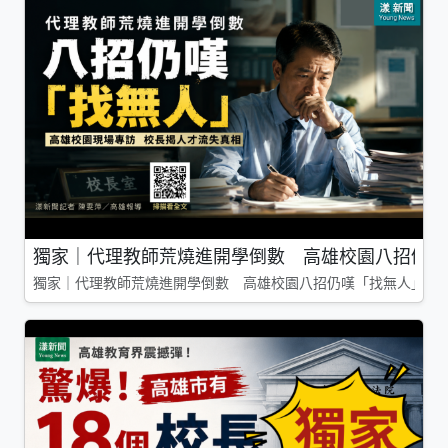
獨家｜代理教師荒燒進開學倒數 高雄校園八招仍嘆
獨家｜代理教師荒燒進開學倒數 高雄校園八招仍嘆「找無人」