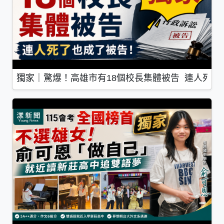
獨家｜驚爆！高雄市有18個校長集體被告 連人死了