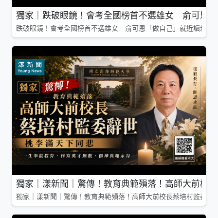
獨家｜跌破眼鏡！會考全國榜首不選雄女 俞可恩「
跌破眼鏡！會考全國榜首不選雄女 俞可恩「做自己」就近讀新莊
獨家｜漾新聞｜驚傳！教育典範殞落！高師大前校長
獨家｜漾新聞｜驚傳！教育典範殞落！高師大前校長蔡培村監委辭