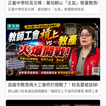
正義中學校長交棒｜叢培麒以「五氣」擘畫教育新局
正義中學校長交棒｜叢培麒以「五氣」擘畫教育新局
高雄市教育两大工會終於開戰了！校長要被拔掉親師
岡山國小校長被迫降調離校？親師志工不滿市府陳情 教師工會槓上