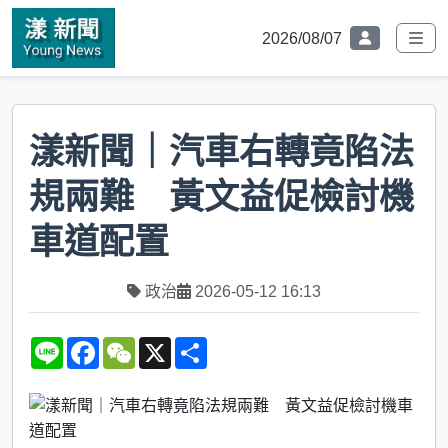
2026/08/07
漾新聞｜汽車右轉竟陷法
規兩難 黃文益促檢討機
車道配置
政治
2026-05-12 16:13
L
F
W
X
S
i
a
e
h
n
c
C
a
e
e
h
r
b
a
e
o
t
o