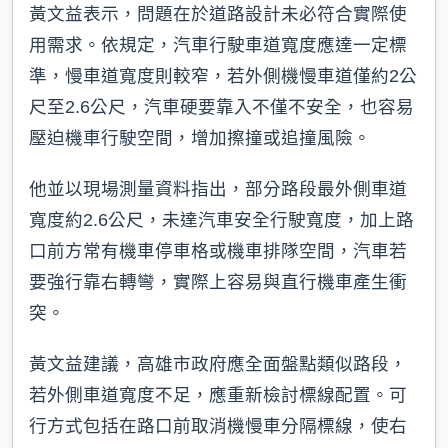
黃文益表示，問題在於道路設計未必符合實際使
用需求。依規定，汽車行駛車道寬度應達一定標
準，慢車道寬度則較窄，若外側機慢車道僅約2公
尺至2.6公尺，汽車硬要靠入不僅不安全，也容易
壓迫機車行駛空間，增加擦撞或追撞風險。
他並以現場測量資料指出，部分路段最外側車道
寬度約2.6公尺，未達汽車安全行駛寬度，加上路
口前方常有機車停車格或機車排隊空間，汽車若
要強行靠右轉彎，實際上容易與直行機車產生衝
突。
黃文益建議，高雄市政府應全面盤點類似路段，
若外側車道寬度不足，應重新檢討標線配置。可
行方式包括在路口前取消機慢車分隔標線，使右