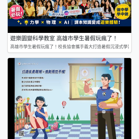
遊樂園變科學教室 高雄市學生暑假玩瘋了！
高雄市學生暑假玩瘋了！校長協會攜手義大打造暑假沉浸式學習基地