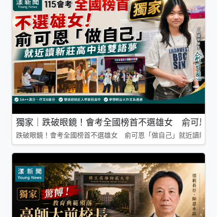
獨家｜跌破眼鏡！會考全國榜首不選雄女 俞可恩「
跌破眼鏡！會考全國榜首不選雄女 俞可恩「做自己」就近讀新莊