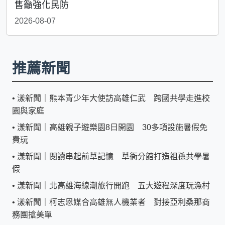
售籲強化民防
2026-08-07
推薦新聞
•
漾新聞｜熊本青少年大使訪高雄仁武 跨國共學走進校
園與家庭
•
漾新聞｜高雄親子遊樂園8日開園 30多項設施暑假免
費玩
•
漾新聞｜閱讀串起前草記憶 草衙分館打造祖孫共學暑
假
•
漾新聞｜北高雄海線潮旅行開跑 五大遊程深度玩漁村
•
漾新聞｜柯志恩媒合高雄無人機業者 對接亞利桑那商
務團搶美單