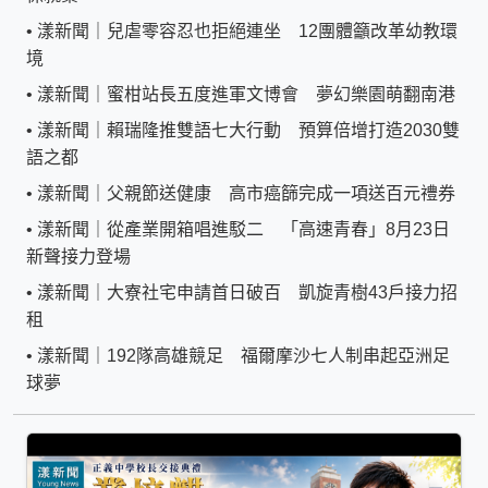
•
漾新聞｜兒虐零容忍也拒絕連坐 12團體籲改革幼教環
境
•
漾新聞｜蜜柑站長五度進軍文博會 夢幻樂園萌翻南港
•
漾新聞｜賴瑞隆推雙語七大行動 預算倍增打造2030雙
語之都
•
漾新聞｜父親節送健康 高市癌篩完成一項送百元禮券
•
漾新聞｜從產業開箱唱進駁二 「高速青春」8月23日
新聲接力登場
•
漾新聞｜大寮社宅申請首日破百 凱旋青樹43戶接力招
租
•
漾新聞｜192隊高雄競足 福爾摩沙七人制串起亞洲足
球夢