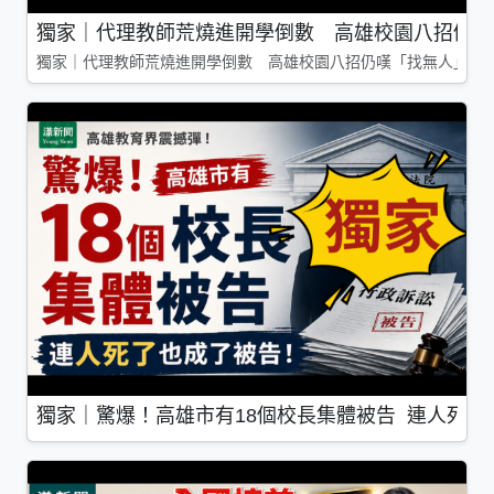
獨家｜代理教師荒燒進開學倒數 高雄校園八招仍嘆
獨家｜代理教師荒燒進開學倒數 高雄校園八招仍嘆「找無人」
獨家｜驚爆！高雄市有18個校長集體被告 連人死了