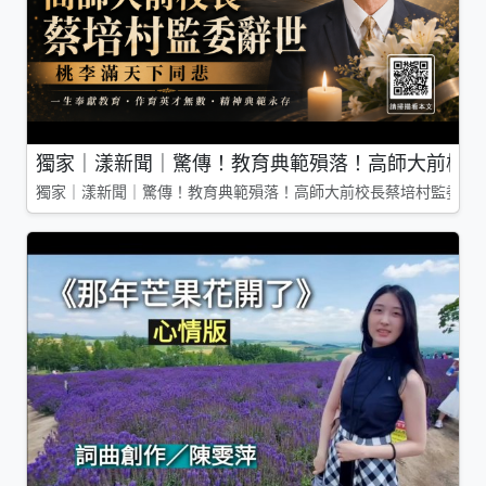
獨家｜漾新聞｜驚傳！教育典範殞落！高師大前校長
獨家｜漾新聞｜驚傳！教育典範殞落！高師大前校長蔡培村監委辭