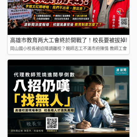
高雄市教育两大工會終於開戰了！校長要被拔掉親師
岡山國小校長被迫降調離校？親師志工不滿市府陳情 教師工會槓上