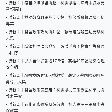
•
漾新聞｜疫苗採購爭議再起 柯志恩拒向陳時中道歉反
擊賴瑞隆
•
漾新聞｜雙語教育政策隔空交鋒 柯競辦籲賴瑞隆回歸
專業
•
漾新聞｜雙語政策攻防再升溫 賴瑞隆競辦五點反擊柯
志恩
•
漾新聞｜城鎮韌性演習登場 張博洋實測物資配售籲強
化民防
•
漾新聞｜兒少自傷通報增17.5倍 高雄49守護站織心理
安全網
•
漾新聞｜AI醫療跨界無人機救援 義守大學國際發明賽
勇奪六大獎
•
漾新聞｜雙語政策怎麼走？柯志恩提三策籲回歸學力與
教育平權
•
漾新聞｜石化關廠恐掀骨牌效應 柯志恩提三策籲中央
保就業