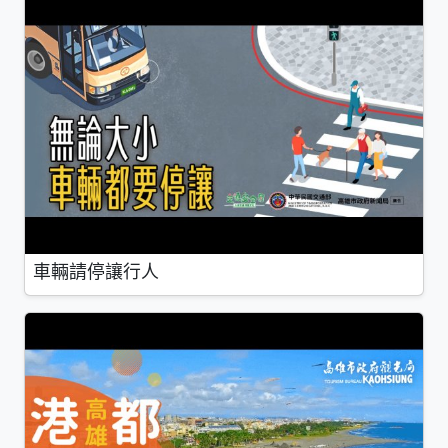
車輛請停讓行人