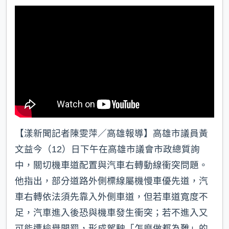
k
【漾新聞記者陳雯萍／高雄報導】高雄市議員黃
文益今（12）日下午在高雄市議會市政總質詢
中，關切機車道配置與汽車右轉動線衝突問題。
他指出，部分道路外側標線屬機慢車優先道，汽
車右轉依法須先靠入外側車道，但若車道寬度不
足，汽車進入後恐與機車發生衝突；若不進入又
可能遭檢舉開罰，形成駕駛「怎麼做都為難」的