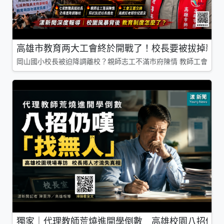
高雄市教育两大工會終於開戰了！校長要被拔掉親師
岡山國小校長被迫降調離校？親師志工不滿市府陳情 教師工會槓上
獨家｜代理教師荒燒進開學倒數 高雄校園八招仍嘆