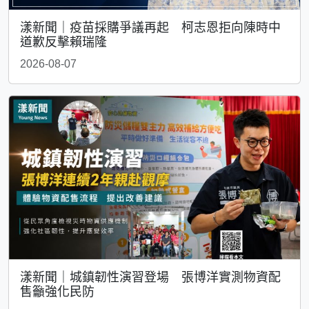
漾新聞｜疫苗採購爭議再起 柯志恩拒向陳時中
道歉反擊賴瑞隆
2026-08-07
漾新聞｜城鎮韌性演習登場 張博洋實測物資配
售籲強化民防