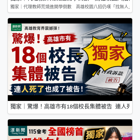
獨家｜代理教師荒燒進開學倒數 高雄校園八招仍嘆「找無人」
獨家｜驚爆！高雄市有18個校長集體被告 連人死了