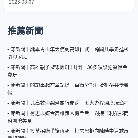
2026-08-07
推薦新聞
•
漾新聞｜熊本青少年大使訪高雄仁武 跨國共學走進校
園與家庭
•
漾新聞｜高雄親子遊樂園8日開園 30多項設施暑假免
費玩
•
漾新聞｜閱讀串起前草記憶 草衙分館打造祖孫共學暑
假
•
漾新聞｜北高雄海線潮旅行開跑 五大遊程深度玩漁村
•
漾新聞｜柯志恩媒合高雄無人機業者 對接亞利桑那商
務團搶美單
•
漾新聞｜疫苗採購爭議再起 柯志恩拒向陳時中道歉反