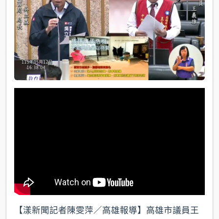
k
【漾新聞記者陳雯萍／高雄報導】高雄市議員王