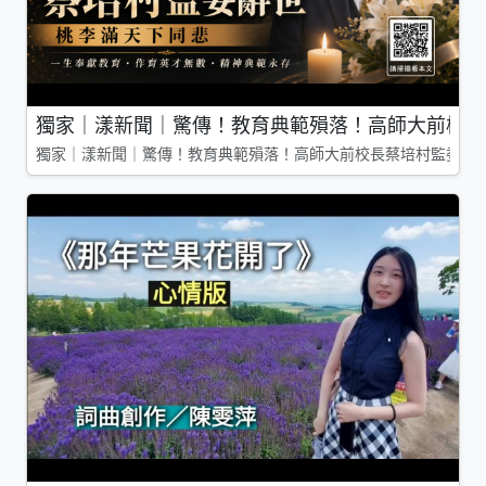
獨家｜漾新聞｜驚傳！教育典範殞落！高師大前校長
獨家｜漾新聞｜驚傳！教育典範殞落！高師大前校長蔡培村監委辭