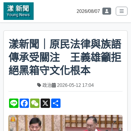
2026/08/07
漾新聞｜原民法律與族語
傳承受關注 王義雄籲拒
絕黑箱守文化根本
政治
2026-05-12 17:04
L
F
W
X
S
i
a
e
h
n
c
C
a
e
e
h
r
b
a
e
o
t
o