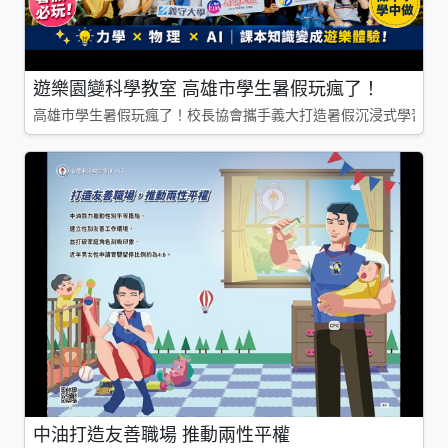
遊樂園變科學教室 高雄市學生暑假玩瘋了！
高雄市學生暑假玩瘋了！校長協會攜手義大打造暑假沉浸式學習基地
中油打造友善職場 推動兩性平權