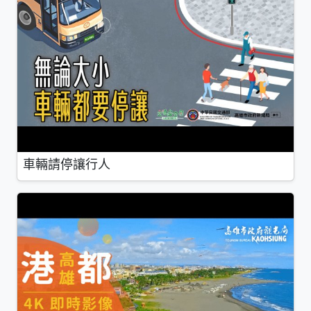
車輛請停讓行人