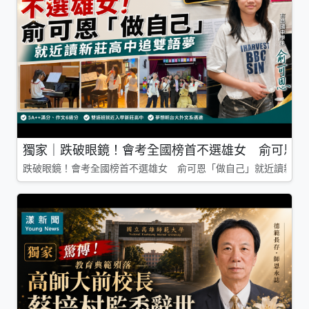
獨家｜跌破眼鏡！會考全國榜首不選雄女 俞可恩「
跌破眼鏡！會考全國榜首不選雄女 俞可恩「做自己」就近讀新莊