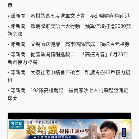
境
•
漾新聞｜蜜柑站長五度進軍文博會 夢幻樂園萌翻南港
•
漾新聞｜賴瑞隆推雙語七大行動 預算倍增打造2030雙
語之都
•
漾新聞｜父親節送健康 高市癌篩完成一項送百元禮券
•
漾新聞｜從產業開箱唱進駁二 「高速青春」8月23日
新聲接力登場
•
漾新聞｜大寮社宅申請首日破百 凱旋青樹43戶接力招
租
•
漾新聞｜192隊高雄競足 福爾摩沙七人制串起亞洲足
球夢