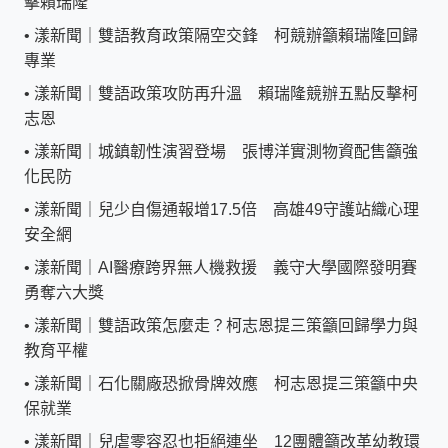
擊賴瑞隆
•
漾新聞｜雙語教育政策隔空交鋒 柯競辦籲賴瑞隆回歸
專業
•
漾新聞｜雙語政策攻防再升溫 賴瑞隆競辦五點反擊柯
志恩
•
漾新聞｜城鎮韌性演習登場 張博洋實測物資配售籲強
化民防
•
漾新聞｜兒少自傷通報增17.5倍 高雄49守護站織心理
安全網
•
漾新聞｜AI醫療跨界無人機救援 義守大學國際發明賽
勇奪六大獎
•
漾新聞｜雙語政策怎麼走？柯志恩提三策籲回歸學力與
教育平權
•
漾新聞｜石化關廠恐掀骨牌效應 柯志恩提三策籲中央
保就業
•
漾新聞｜兒虐零容忍也拒絕連坐 12團體籲改革幼教環