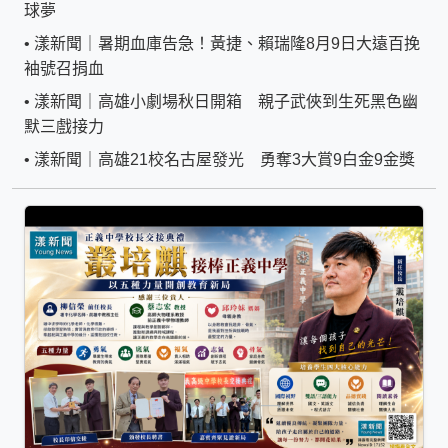
球夢
•
漾新聞｜暑期血庫告急！黃捷、賴瑞隆8月9日大遠百挽
袖號召捐血
•
漾新聞｜高雄小劇場秋日開箱 親子武俠到生死黑色幽
默三戲接力
•
漾新聞｜高雄21校名古屋發光 勇奪3大賞9白金9金獎