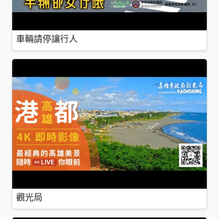
車輛請停讓行人
觀光局