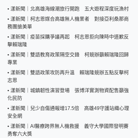
•
漾新聞｜北高雄海線潮旅行開跑 五大遊程深度玩漁村
•
漾新聞｜柯志恩媒合高雄無人機業者 對接亞利桑那商
務團搶美單
•
漾新聞｜疫苗採購爭議再起 柯志恩拒向陳時中道歉反
擊賴瑞隆
•
漾新聞｜雙語教育政策隔空交鋒 柯競辦籲賴瑞隆回歸
專業
•
漾新聞｜雙語政策攻防再升溫 賴瑞隆競辦五點反擊柯
志恩
•
漾新聞｜城鎮韌性演習登場 張博洋實測物資配售籲強
化民防
•
漾新聞｜兒少自傷通報增17.5倍 高雄49守護站織心理
安全網
•
漾新聞｜AI醫療跨界無人機救援 義守大學國際發明賽
勇奪六大獎