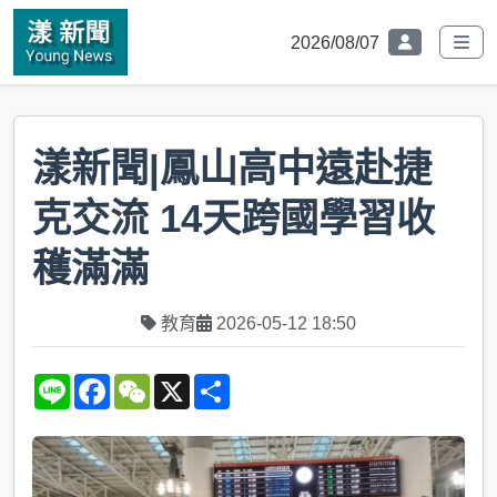
2026/08/07
漾新聞|鳳山高中遠赴捷
克交流 14天跨國學習收
穫滿滿
教育
2026-05-12 18:50
L
F
W
X
S
i
a
e
h
n
c
C
a
e
e
h
r
b
a
e
o
t
o