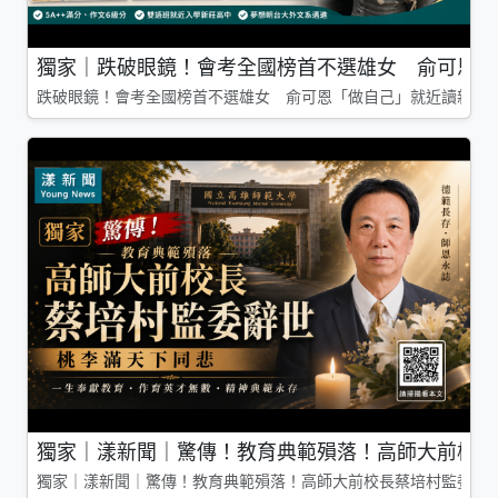
獨家｜跌破眼鏡！會考全國榜首不選雄女 俞可恩「
跌破眼鏡！會考全國榜首不選雄女 俞可恩「做自己」就近讀新莊
獨家｜漾新聞｜驚傳！教育典範殞落！高師大前校長
獨家｜漾新聞｜驚傳！教育典範殞落！高師大前校長蔡培村監委辭