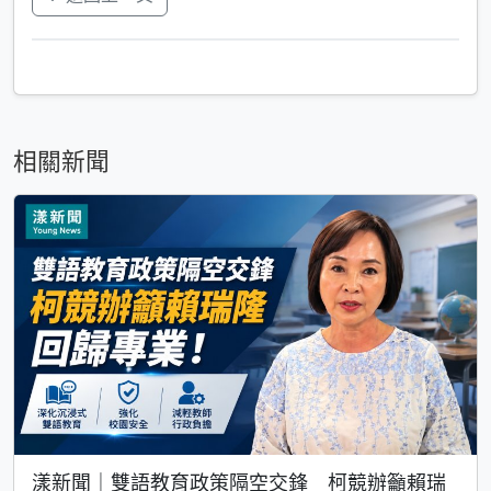
相關新聞
漾新聞｜雙語教育政策隔空交鋒 柯競辦籲賴瑞