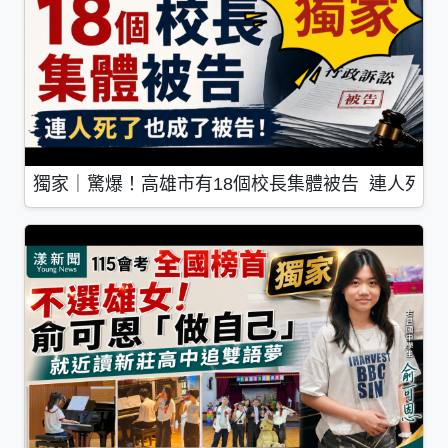
獨家｜驚爆！高雄市有18個校長集體被告 連人死了