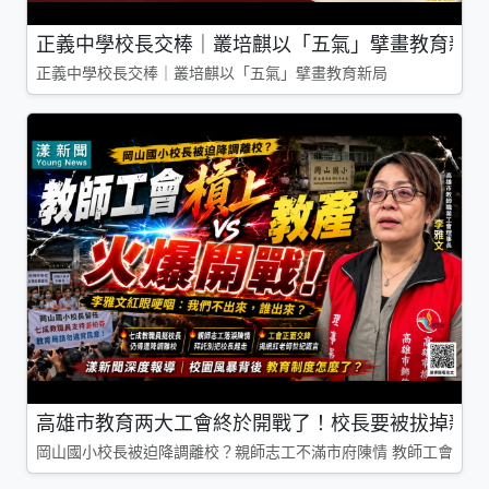
正義中學校長交棒｜叢培麒以「五氣」擘畫教育新局
正義中學校長交棒｜叢培麒以「五氣」擘畫教育新局
高雄市教育两大工會終於開戰了！校長要被拔掉親師
岡山國小校長被迫降調離校？親師志工不滿市府陳情 教師工會槓上