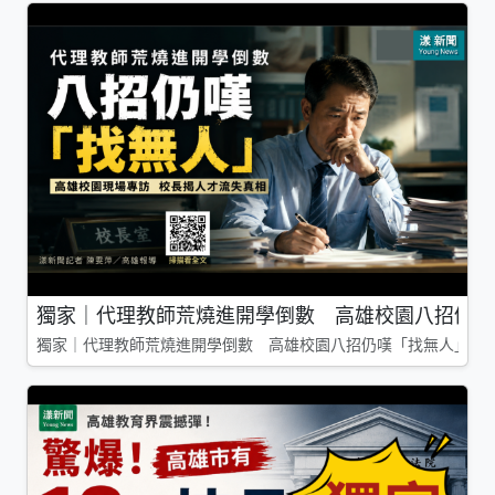
獨家｜代理教師荒燒進開學倒數 高雄校園八招仍嘆
獨家｜代理教師荒燒進開學倒數 高雄校園八招仍嘆「找無人」