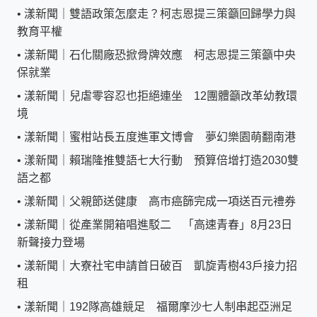
•
漾新聞｜雙語政策怎麼走？柯志恩提三策籲回歸學力與
教育平權
•
漾新聞｜石化關廠恐掀骨牌效應 柯志恩提三策籲中央
保就業
•
漾新聞｜兒虐零容忍也拒絕連坐 12團體籲改革幼教環
境
•
漾新聞｜蜜柑站長五度進軍文博會 夢幻樂園萌翻南港
•
漾新聞｜賴瑞隆推雙語七大行動 預算倍增打造2030雙
語之都
•
漾新聞｜父親節送健康 高市癌篩完成一項送百元禮券
•
漾新聞｜從產業開箱唱進駁二 「高速青春」8月23日
新聲接力登場
•
漾新聞｜大寮社宅申請首日破百 凱旋青樹43戶接力招
租
•
漾新聞｜192隊高雄競足 福爾摩沙七人制串起亞洲足