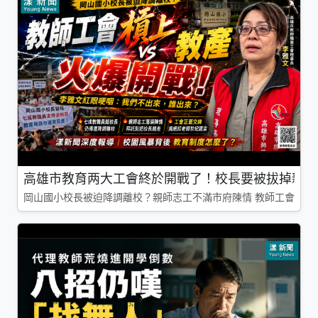
高雄市教育两大工會終於開戰了！校長要被拔掉親師
岡山國小校長被迫降調離校？親師志工不滿市府陳情 教師工會槓上