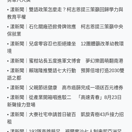
•
漾新聞｜雙語政策怎麼走？柯志恩提三策籲回歸學力與
教育平權
•
漾新聞｜石化關廠恐掀骨牌效應 柯志恩提三策籲中央
保就業
•
漾新聞｜兒虐零容忍也拒絕連坐 12團體籲改革幼教環
境
•
漾新聞｜蜜柑站長五度進軍文博會 夢幻樂園萌翻南港
•
漾新聞｜賴瑞隆推雙語七大行動 預算倍增打造2030雙
語之都
•
漾新聞｜父親節送健康 高市癌篩完成一項送百元禮券
•
漾新聞｜從產業開箱唱進駁二 「高速青春」8月23日
新聲接力登場
•
漾新聞｜大寮社宅申請首日破百 凱旋青樹43戶接力招
租
•
漾新聞｜192隊高雄競足 福爾摩沙七人制串起亞洲足