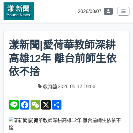
2026/08/07
漾新聞|愛荷華教師深耕
高雄12年 離台前師生依
依不捨
教育
2026-05-12 19:06
L
F
W
X
S
i
a
e
h
n
c
C
a
e
e
h
r
b
a
e
o
t
o