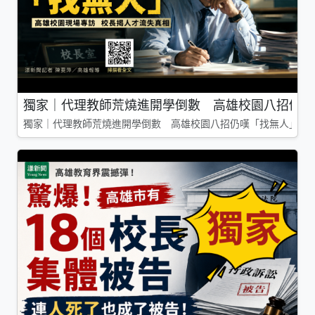
獨家｜代理教師荒燒進開學倒數 高雄校園八招仍嘆
獨家｜代理教師荒燒進開學倒數 高雄校園八招仍嘆「找無人」