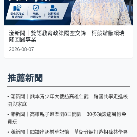
漾新聞｜雙語教育政策隔空交鋒 柯競辦籲賴瑞
隆回歸專業
2026-08-07
推薦新聞
•
漾新聞｜熊本青少年大使訪高雄仁武 跨國共學走進校
園與家庭
•
漾新聞｜高雄親子遊樂園8日開園 30多項設施暑假免
費玩
•
漾新聞｜閱讀串起前草記憶 草衙分館打造祖孫共學暑