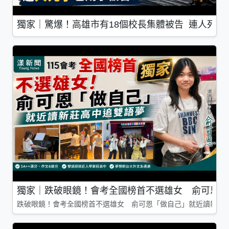
獨家｜驚爆！高雄市有18個校長集體被告 連人死了
獨家｜跌破眼鏡！會考全國榜首不選雄女 俞可恩「
跌破眼鏡！會考全國榜首不選雄女 俞可恩「做自己」就近讀新莊