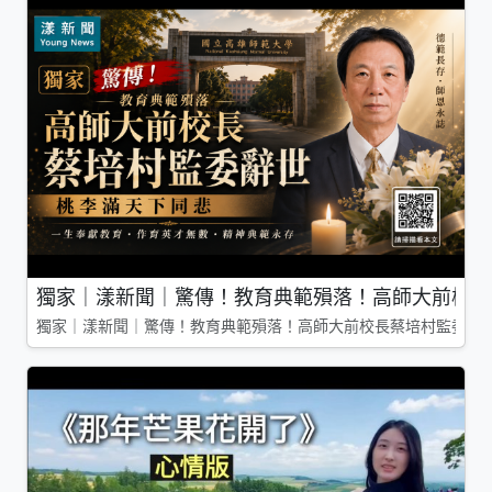
獨家｜漾新聞｜驚傳！教育典範殞落！高師大前校長
獨家｜漾新聞｜驚傳！教育典範殞落！高師大前校長蔡培村監委辭