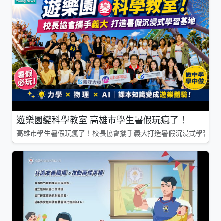
遊樂園變科學教室 高雄市學生暑假玩瘋了！
高雄市學生暑假玩瘋了！校長協會攜手義大打造暑假沉浸式學習基地