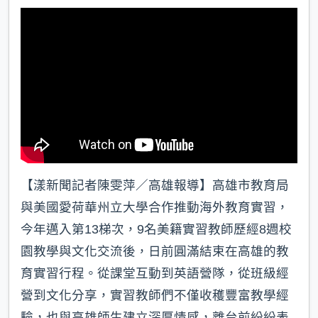
k
【漾新聞記者陳雯萍／高雄報導】高雄市教育局
與美國愛荷華州立大學合作推動海外教育實習，
今年邁入第13梯次，9名美籍實習教師歷經8週校
園教學與文化交流後，日前圓滿結束在高雄的教
育實習行程。從課堂互動到英語營隊，從班級經
營到文化分享，實習教師們不僅收穫豐富教學經
驗，也與高雄師生建立深厚情感，離台前紛紛表