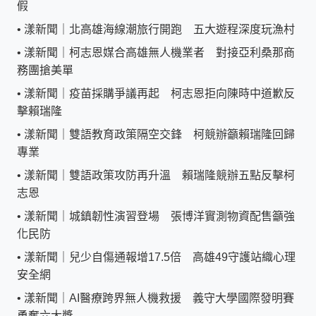
假
•
漾新聞｜北高雄海線潮旅行開跑 五大遊程深度玩漁村
•
漾新聞｜柯志恩媒合高雄無人機業者 對接亞利桑那商
務團搶美單
•
漾新聞｜疫苗採購爭議再起 柯志恩拒向陳時中道歉反
擊賴瑞隆
•
漾新聞｜雙語教育政策隔空交鋒 柯競辦籲賴瑞隆回歸
專業
•
漾新聞｜雙語政策攻防再升溫 賴瑞隆競辦五點反擊柯
志恩
•
漾新聞｜城鎮韌性演習登場 張博洋實測物資配售籲強
化民防
•
漾新聞｜兒少自傷通報增17.5倍 高雄49守護站織心理
安全網
•
漾新聞｜AI醫療跨界無人機救援 義守大學國際發明賽
勇奪六大獎