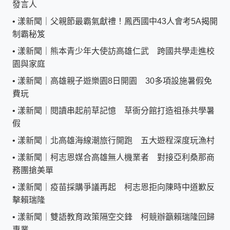
發言人
•
漾新聞｜父親節最霸氣獻禮！鳳西國中43人會考5A揭開
制霸秘笈
•
漾新聞｜熊本青少年大使訪高雄仁武 跨國共學走進校
園與家庭
•
漾新聞｜高雄親子遊樂園8日開園 30多項設施暑假免
費玩
•
漾新聞｜閱讀串起前草記憶 草衙分館打造祖孫共學暑
假
•
漾新聞｜北高雄海線潮旅行開跑 五大遊程深度玩漁村
•
漾新聞｜柯志恩媒合高雄無人機業者 對接亞利桑那商
務團搶美單
•
漾新聞｜疫苗採購爭議再起 柯志恩拒向陳時中道歉反
擊賴瑞隆
•
漾新聞｜雙語教育政策隔空交鋒 柯競辦籲賴瑞隆回歸
專業