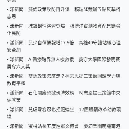
•
漾新聞｜雙語政策攻防再升溫 賴瑞隆競辦五點反擊柯
志恩
•
漾新聞｜城鎮韌性演習登場 張博洋實測物資配售籲強
化民防
•
漾新聞｜兒少自傷通報增17.5倍 高雄49守護站織心理
安全網
•
漾新聞｜AI醫療跨界無人機救援 義守大學國際發明賽
勇奪六大獎
•
漾新聞｜雙語政策怎麼走？柯志恩提三策籲回歸學力與
教育平權
•
漾新聞｜石化關廠恐掀骨牌效應 柯志恩提三策籲中央
保就業
•
漾新聞｜兒虐零容忍也拒絕連坐 12團體籲改革幼教環
境
•
漾新聞｜蜜柑站長五度進軍文博會 夢幻樂園萌翻南港