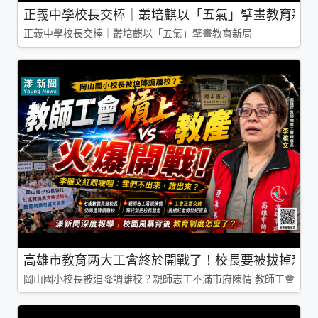
正義中學校長交棒｜叢培麒以「五氣」擘畫教育新局
正義中學校長交棒｜叢培麒以「五氣」擘畫教育新局
高雄市教育两大工會終於開戰了！校長要被拔掉親師
岡山國小校長被迫降調離校？親師志工不滿市府陳情 教師工會槓上