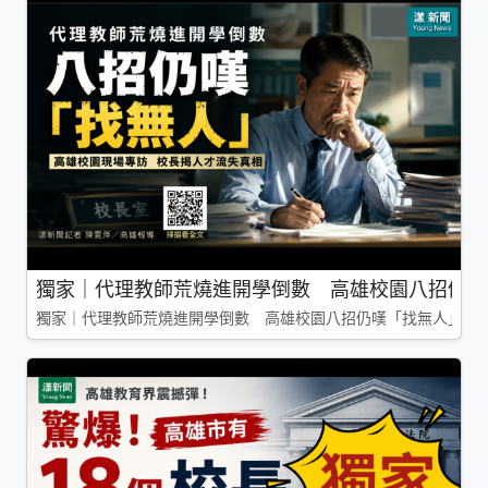
獨家｜代理教師荒燒進開學倒數 高雄校園八招仍嘆
獨家｜代理教師荒燒進開學倒數 高雄校園八招仍嘆「找無人」