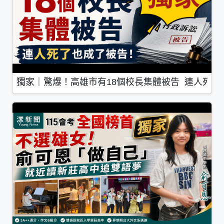
獨家｜驚爆！高雄市有18個校長集體被告 連人死了