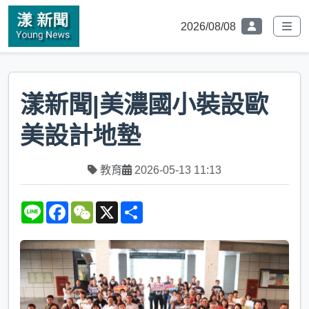
2026/08/08
漾新聞|美濃國小裝設歐
美設計地墊
教育
2026-05-13 11:13
L
F
W
X
S
i
a
e
h
n
c
C
a
e
e
h
r
b
a
e
o
t
o
k