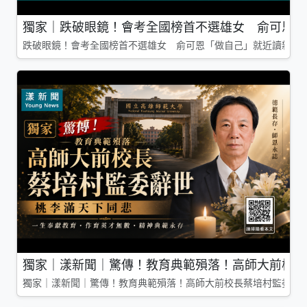
獨家｜跌破眼鏡！會考全國榜首不選雄女 俞可恩「
跌破眼鏡！會考全國榜首不選雄女 俞可恩「做自己」就近讀新莊
獨家｜漾新聞｜驚傳！教育典範殞落！高師大前校長
獨家｜漾新聞｜驚傳！教育典範殞落！高師大前校長蔡培村監委辭