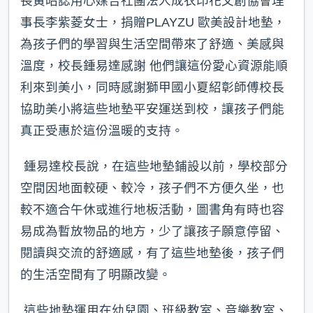
長黃昭誌用心媒合社團法人成衣印花文創協會理
事長李紫菱女士，捐贈PLAYZU 歐美設計地墊，
為孩子們的學習與生活空間帶來了舒適、美感與
溫度，校長鍾易達感謝 他們讓這份愛心資源能順
利來到美小，同時感謝獅甲國小夏紹彰師傅校長
協助美小將這些地墊平安運送到校，讓孩子們能
真正受惠於這份溫暖的支持。
鍾易達校長說，在這些地墊鋪設以前，學校部分
空間因地面較硬、較冷，孩子們不方便久坐，也
較不適合午休或進行地板活動，圖書角有時也容
易成為暫放物品的地方，少了讓孩子願意停留、
閱讀與交流的舒適感，有了這些地墊後，孩子們
的生活空間有了明顯改變。
這些地墊運用在幼兒園、班級教室、音樂教室、