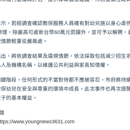
表示，若經調查確認教保服務人員確有對幼兒施以身心虐
定辦理，除最高可處新台幣60萬元罰鍰外，並可予以解聘，
視情節輕重從嚴裁處。
指出，將依調查結果及違規情節，依法採取包括減少招生
為人及機構名稱，以維護公共利益與家長知情權。
關鍵階段，任何形式的不當對待都不應被容忍，市府將持
確保幼兒在安全與尊重的環境中成長。此次事件也再次提
孩子的基本權益。
雄
ttps://www.youngnews3631.com