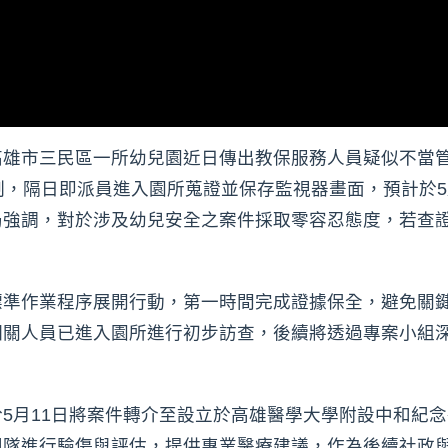
高雄市三民區一所幼兒園近日傳出教保服務人員疑似不當管
制，隔日即派員進入園所蒐證並保存監視器畫面，預計於5
局強調，對於涉及幼兒安全之案件採取零容忍態度，若查
標準作業程序展開行動，第一時間完成證據保全，避免關
相關人員已進入園所進行初步訪查，後續將透過專案小組
5月11日將案件轉介至設立於高雄醫學大學附設中和紀
團隊進行驗傷與評估，提供專業醫療建議，作為後續社政