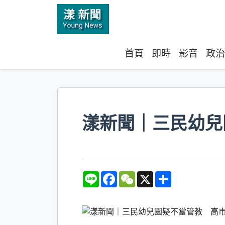
首頁
即時
影音
政治
漾新聞｜三民幼兒
L
F
W
X
S
i
a
e
h
n
c
C
a
e
e
h
r
b
a
e
o
t
o