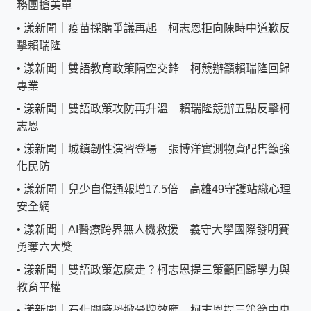
務團搶美單
•
漾新聞｜疫苗採購爭議再起 柯志恩拒向陳時中道歉反
擊賴瑞隆
•
漾新聞｜雙語教育政策隔空交鋒 柯競辦籲賴瑞隆回歸
專業
•
漾新聞｜雙語政策攻防再升溫 賴瑞隆競辦五點反擊柯
志恩
•
漾新聞｜城鎮韌性演習登場 張博洋實測物資配售籲強
化民防
•
漾新聞｜兒少自傷通報增17.5倍 高雄49守護站織心理
安全網
•
漾新聞｜AI醫療跨界無人機救援 義守大學國際發明賽
勇奪六大獎
•
漾新聞｜雙語政策怎麼走？柯志恩提三策籲回歸學力與
教育平權
•
漾新聞｜石化關廠恐掀骨牌效應 柯志恩提三策籲中央