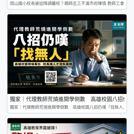
岡山國小校長被迫降調離校？親師志工不滿市府陳情 教師工會槓上
獨家｜代理教師荒燒進開學倒數 高雄校園八招仍嘆
獨家｜代理教師荒燒進開學倒數 高雄校園八招仍嘆「找無人」