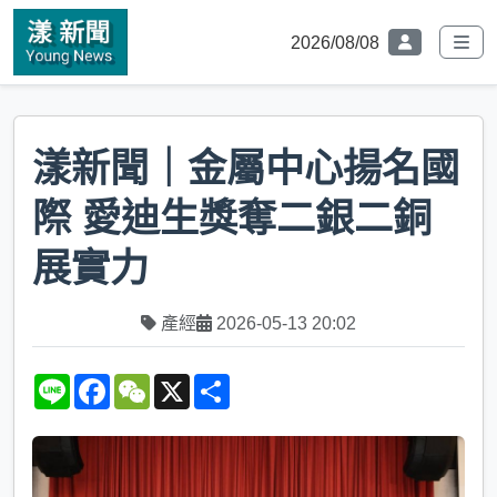
2026/08/08
漾新聞｜金屬中心揚名國
際 愛迪生獎奪二銀二銅
展實力
產經
2026-05-13 20:02
L
F
W
X
S
i
a
e
h
n
c
C
a
e
e
h
r
b
a
e
o
t
o