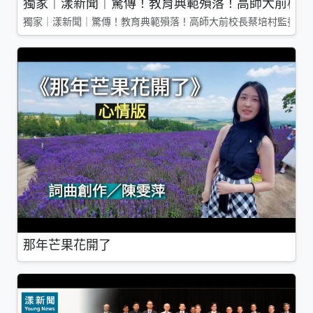
獨家｜漾新聞｜驚傳！教育典範殞落！高師大前校長
獨家｜漾新聞｜驚傳！教育典範殞落！高師大前校長蔡培村監委辭
那年芒果花開了