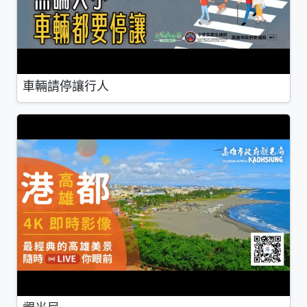
車輛請停讓行人