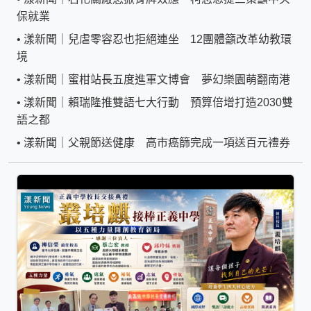
保就業
•
漾新聞｜兒虐零容忍也拒絕連坐 12團體籲改革幼教環
境
•
漾新聞｜蜜柑站長五度進軍文博會 夢幻樂園萌翻南港
•
漾新聞｜賴瑞隆推雙語七大行動 預算倍增打造2030雙
語之都
•
漾新聞｜父親節送健康 高市癌篩完成一項送百元禮券