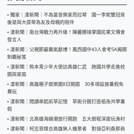
•
獨家｜漾新聞｜不為當音樂家而拉琴 國一李妮雙冠背
後是與大提琴為友及母親的陪伴
•
漾新聞｜南台灣戰力再升級！陳麗娜接掌國民黨文傳會
發言人
•
漾新聞｜父親節最霸氣獻禮！鳳西國中43人會考5A揭開
制霸秘笈
•
漾新聞｜熊本青少年大使訪高雄仁武 跨國共學走進校
園與家庭
•
漾新聞｜高雄親子遊樂園8日開園 30多項設施暑假免
費玩
•
漾新聞｜閱讀串起前草記憶 草衙分館打造祖孫共學暑
假
•
漾新聞｜北高雄海線潮旅行開跑 五大遊程深度玩漁村
•
漾新聞｜柯志恩媒合高雄無人機業者 對接亞利桑那商