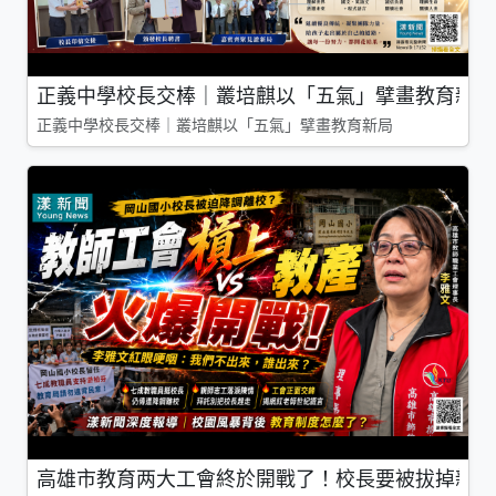
正義中學校長交棒｜叢培麒以「五氣」擘畫教育新局
正義中學校長交棒｜叢培麒以「五氣」擘畫教育新局
高雄市教育两大工會終於開戰了！校長要被拔掉親師