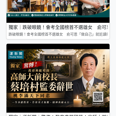
獨家｜跌破眼鏡！會考全國榜首不選雄女 俞可恩「
跌破眼鏡！會考全國榜首不選雄女 俞可恩「做自己」就近讀新莊