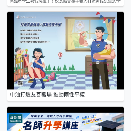
高雄市學生暑假玩瘋了！校長協會攜手義大打造暑假沉浸式學習基地
中油打造友善職場 推動兩性平權