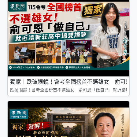
獨家｜跌破眼鏡！會考全國榜首不選雄女 俞可恩「
跌破眼鏡！會考全國榜首不選雄女 俞可恩「做自己」就近讀新莊