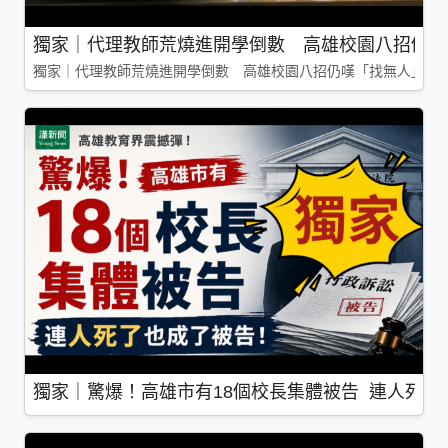
獨家｜代理教師荒燒進開學倒數 高雄校園八招仍嘆
獨家｜代理教師荒燒進開學倒數 高雄校園八招仍嘆「找無人」
獨家｜驚爆！高雄市有18個校長集體被告 連人死了