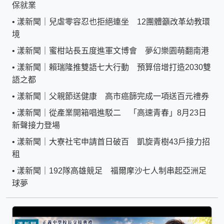
保就業
•
漾新聞｜兒虐零容忍也拒絕連坐 12團體籲改革幼教環
境
•
漾新聞｜蜜柑站長五度進軍文博會 夢幻樂園萌翻南港
•
漾新聞｜賴瑞隆推雙語七大行動 預算倍增打造2030雙
語之都
•
漾新聞｜父親節送健康 高市癌篩完成一項送百元禮券
•
漾新聞｜從產業開箱唱進駁二 「高速青春」8月23日
新聲接力登場
•
漾新聞｜大寮社宅申請首日破百 凱旋青樹43戶接力招
租
•
漾新聞｜192隊高雄競足 福爾摩沙七人制串起亞洲足
球夢