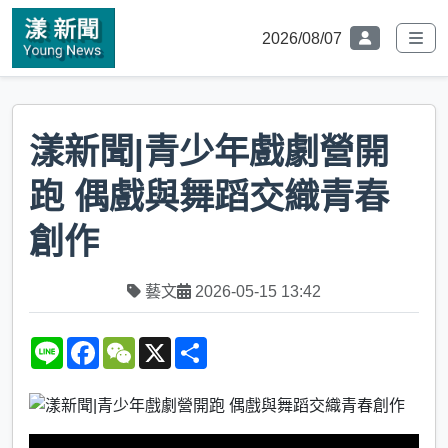
2026/08/07
漾新聞|青少年戲劇營開
跑 偶戲與舞蹈交織青春
創作
藝文
2026-05-15 13:42
L
F
W
X
S
i
a
e
h
n
c
C
a
e
e
h
r
b
a
e
o
t
o