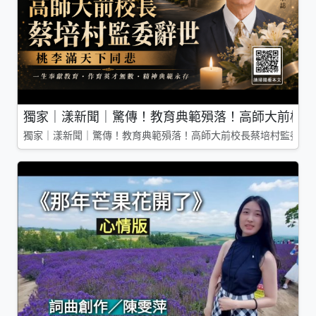
獨家｜漾新聞｜驚傳！教育典範殞落！高師大前校長
獨家｜漾新聞｜驚傳！教育典範殞落！高師大前校長蔡培村監委辭