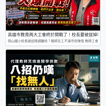
高雄市教育两大工會終於開戰了！校長要被拔掉親師
岡山國小校長被迫降調離校？親師志工不滿市府陳情 教師工會槓上