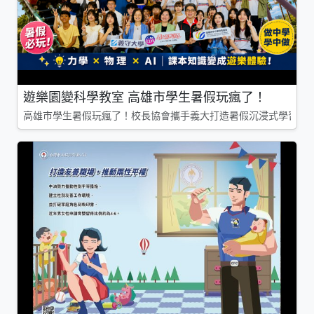
遊樂園變科學教室 高雄市學生暑假玩瘋了！
高雄市學生暑假玩瘋了！校長協會攜手義大打造暑假沉浸式學習基地