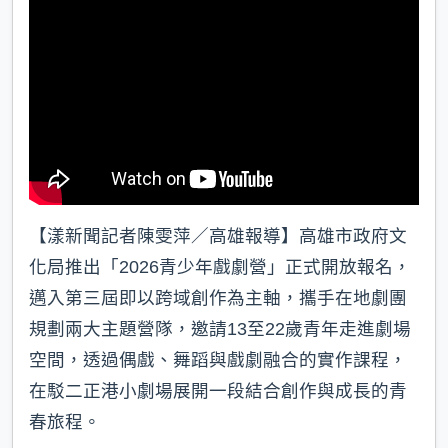
k
【漾新聞記者陳雯萍／高雄報導】高雄市政府文
化局推出「2026青少年戲劇營」正式開放報名，
邁入第三屆即以跨域創作為主軸，攜手在地劇團
規劃兩大主題營隊，邀請13至22歲青年走進劇場
空間，透過偶戲、舞蹈與戲劇融合的實作課程，
在駁二正港小劇場展開一段結合創作與成長的青
春旅程。