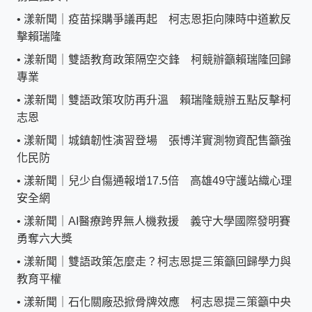
•
漾新聞｜疫苗採購爭議再起 柯志恩拒向陳時中道歉反
擊賴瑞隆
•
漾新聞｜雙語教育政策隔空交鋒 柯競辦籲賴瑞隆回歸
專業
•
漾新聞｜雙語政策攻防再升溫 賴瑞隆競辦五點反擊柯
志恩
•
漾新聞｜城鎮韌性演習登場 張博洋實測物資配售籲強
化民防
•
漾新聞｜兒少自傷通報增17.5倍 高雄49守護站織心理
安全網
•
漾新聞｜AI醫療跨界無人機救援 義守大學國際發明賽
勇奪六大獎
•
漾新聞｜雙語政策怎麼走？柯志恩提三策籲回歸學力與
教育平權
•
漾新聞｜石化關廠恐掀骨牌效應 柯志恩提三策籲中央