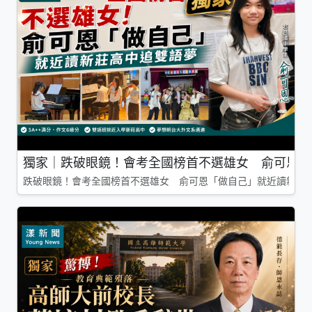
獨家｜跌破眼鏡！會考全國榜首不選雄女 俞可恩「
跌破眼鏡！會考全國榜首不選雄女 俞可恩「做自己」就近讀新莊