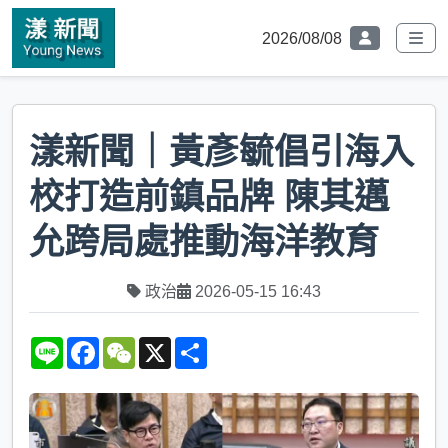
2026/08/08
漾新聞｜黃彥毓倡引海入
校打造前鎮品牌 陳其邁
允跨局處推動海洋教育
政治
2026-05-15 16:43
L
F
W
X
S
i
a
e
h
n
c
C
a
e
e
h
r
b
a
e
o
t
o