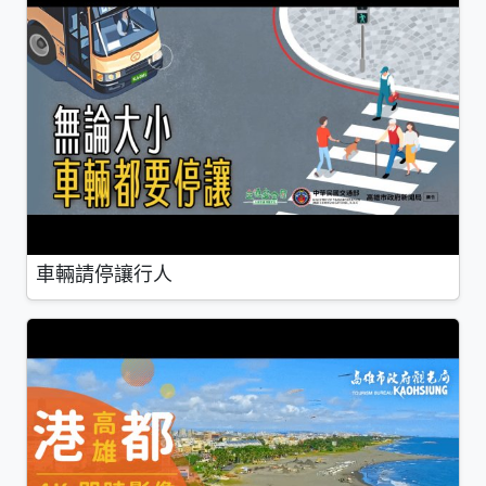
車輛請停讓行人