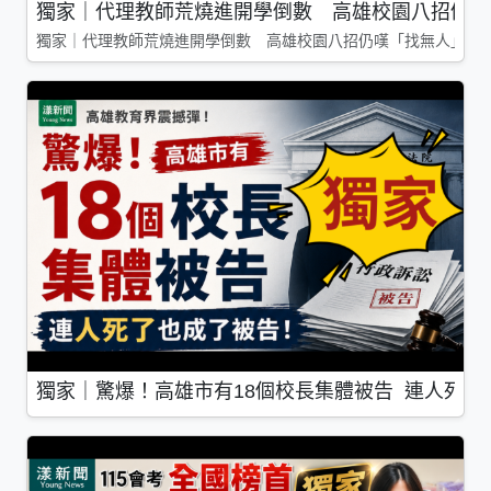
獨家｜代理教師荒燒進開學倒數 高雄校園八招仍嘆
獨家｜代理教師荒燒進開學倒數 高雄校園八招仍嘆「找無人」
獨家｜驚爆！高雄市有18個校長集體被告 連人死了