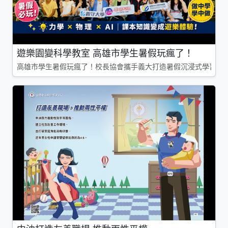
遊樂園變科學教室 高雄市學生暑假玩瘋了！
高雄市學生暑假玩瘋了！校長協會攜手義大打造暑假沉浸式學習基地