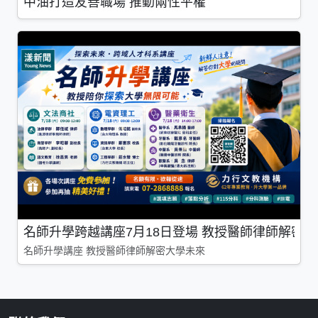
中油打造友善職場 推動兩性平權
名師升學跨越講座7月18日登場 教授醫師律師解密
名師升學講座 教授醫師律師解密大學未來