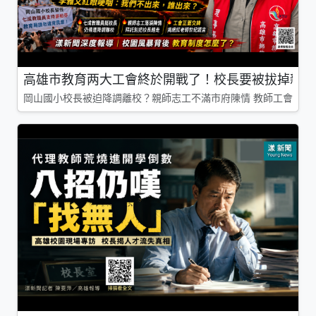
高雄市教育两大工會終於開戰了！校長要被拔掉親師
岡山國小校長被迫降調離校？親師志工不滿市府陳情 教師工會槓上