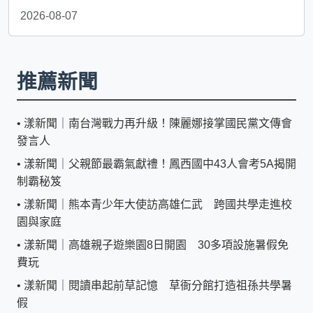
2026-08-07
推薦新聞
•
漾新聞｜南台灣戰力再升級！陳麗娜接掌國民黨文傳會
發言人
•
漾新聞｜父親節最霸氣獻禮！鳳西國中43人會考5A揭開
制霸秘笈
•
漾新聞｜熊本青少年大使訪高雄仁武 跨國共學走進校
園與家庭
•
漾新聞｜高雄親子遊樂園8日開園 30多項設施暑假免
費玩
•
漾新聞｜閱讀串起前草記憶 草衙分館打造祖孫共學暑
假