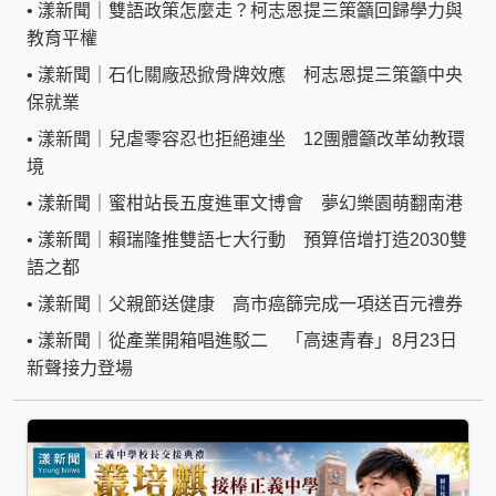
•
漾新聞｜雙語政策怎麼走？柯志恩提三策籲回歸學力與
教育平權
•
漾新聞｜石化關廠恐掀骨牌效應 柯志恩提三策籲中央
保就業
•
漾新聞｜兒虐零容忍也拒絕連坐 12團體籲改革幼教環
境
•
漾新聞｜蜜柑站長五度進軍文博會 夢幻樂園萌翻南港
•
漾新聞｜賴瑞隆推雙語七大行動 預算倍增打造2030雙
語之都
•
漾新聞｜父親節送健康 高市癌篩完成一項送百元禮券
•
漾新聞｜從產業開箱唱進駁二 「高速青春」8月23日
新聲接力登場