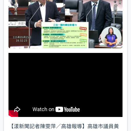
k
【漾新聞記者陳雯萍／高雄報導】高雄市議員黃