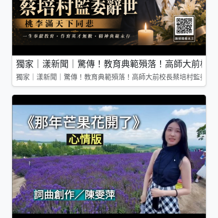
獨家｜漾新聞｜驚傳！教育典範殞落！高師大前校長
獨家｜漾新聞｜驚傳！教育典範殞落！高師大前校長蔡培村監委辭