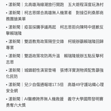
•
漾新聞｜北高雄海線潮旅行開跑 五大遊程深度玩漁村
•
漾新聞｜柯志恩媒合高雄無人機業者 對接亞利桑那商
務團搶美單
•
漾新聞｜疫苗採購爭議再起 柯志恩拒向陳時中道歉反
擊賴瑞隆
•
漾新聞｜雙語教育政策隔空交鋒 柯競辦籲賴瑞隆回歸
專業
•
漾新聞｜雙語政策攻防再升溫 賴瑞隆競辦五點反擊柯
志恩
•
漾新聞｜城鎮韌性演習登場 張博洋實測物資配售籲強
化民防
•
漾新聞｜兒少自傷通報增17.5倍 高雄49守護站織心理
安全網
•
漾新聞｜AI醫療跨界無人機救援 義守大學國際發明賽
勇奪六大獎