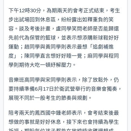
下午12時30分，為期兩天的會考正式結束，考生
步出試場回到休息區，紛紛露出如釋重負的笑
容。談及考後計畫，盧同學笑問老師是否能歸還
先前代為保管的籃球，並表示想添購新球鞋好好
運動；趙同學與黃同學則表示最想「追劇補進
度」；陳同學直言想好好睡一覺；麻同學與程同
學則期待大吃一頓紓解壓力。
音樂班高同學與宋同學則表示，除了放鬆外，仍
要持續準備6月17日於衛武營舉行的音樂會獨奏，
展現不同於一般考生的節奏與規劃。
陪考兩天的鳳西國中鍾老師表示，會考結束後最
想做的事就是好好休息，接下來也會持續為學生
祈福，期盼每位孩子都能在放榜時收穫理想成