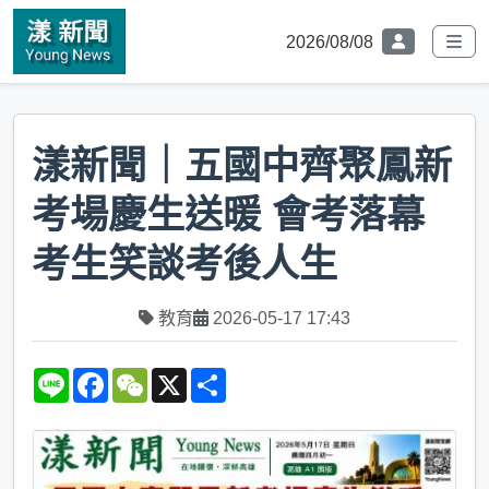
2026/08/08
漾新聞｜五國中齊聚鳳新
考場慶生送暖 會考落幕
考生笑談考後人生
教育
2026-05-17 17:43
L
F
W
X
S
i
a
e
h
n
c
C
a
e
e
h
r
b
a
e
o
t
o