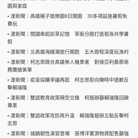
園與家庭
•
漾新聞｜高雄親子遊樂園8日開園 30多項設施暑假免
費玩
•
漾新聞｜閱讀串起前草記憶 草衙分館打造祖孫共學暑
假
•
漾新聞｜北高雄海線潮旅行開跑 五大遊程深度玩漁村
•
漾新聞｜柯志恩媒合高雄無人機業者 對接亞利桑那商
務團搶美單
•
漾新聞｜疫苗採購爭議再起 柯志恩拒向陳時中道歉反
擊賴瑞隆
•
漾新聞｜雙語教育政策隔空交鋒 柯競辦籲賴瑞隆回歸
專業
•
漾新聞｜雙語政策攻防再升溫 賴瑞隆競辦五點反擊柯
志恩
•
漾新聞｜城鎮韌性演習登場 張博洋實測物資配售籲強