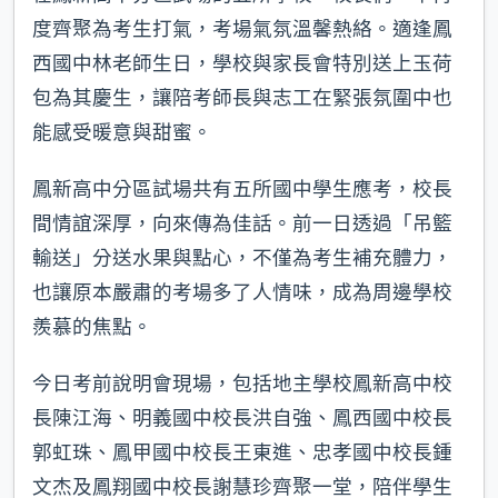
度齊聚為考生打氣，考場氣氛溫馨熱絡。適逢鳳
西國中林老師生日，學校與家長會特別送上玉荷
包為其慶生，讓陪考師長與志工在緊張氛圍中也
能感受暖意與甜蜜。
鳳新高中分區試場共有五所國中學生應考，校長
間情誼深厚，向來傳為佳話。前一日透過「吊籃
輸送」分送水果與點心，不僅為考生補充體力，
也讓原本嚴肅的考場多了人情味，成為周邊學校
羨慕的焦點。
今日考前說明會現場，包括地主學校鳳新高中校
長陳江海、明義國中校長洪自強、鳳西國中校長
郭虹珠、鳳甲國中校長王東進、忠孝國中校長鍾
文杰及鳳翔國中校長謝慧珍齊聚一堂，陪伴學生