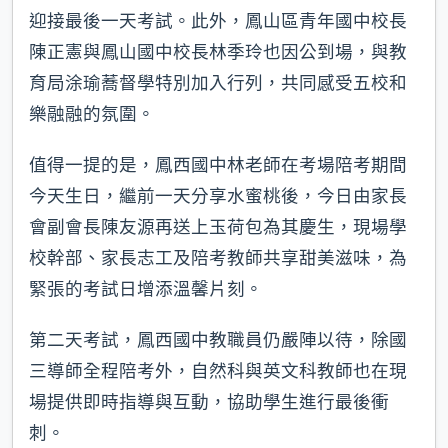
迎接最後一天考試。此外，鳳山區青年國中校長
陳正憲與鳳山國中校長林季玲也因公到場，與教
育局涂瑜蕎督學特別加入行列，共同感受五校和
樂融融的氛圍。
值得一提的是，鳳西國中林老師在考場陪考期間
今天生日，繼前一天分享水蜜桃後，今日由家長
會副會長陳友源再送上玉荷包為其慶生，現場學
校幹部、家長志工及陪考教師共享甜美滋味，為
緊張的考試日增添溫馨片刻。
第二天考試，鳳西國中教職員仍嚴陣以待，除國
三導師全程陪考外，自然科與英文科教師也在現
場提供即時指導與互動，協助學生進行最後衝
刺。