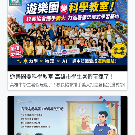
遊樂園變科學教室 高雄市學生暑假玩瘋了！
高雄市學生暑假玩瘋了！校長協會攜手義大打造暑假沉浸式學習基地