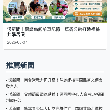
漾新聞｜閱讀串起前草記憶 草衙分館打造祖孫
共學暑假
2026-08-07
推薦新聞
•
漾新聞｜南台灣戰力再升級！陳麗娜接掌國民黨文傳會
發言人
•
漾新聞｜父親節最霸氣獻禮！鳳西國中43人會考5A揭開
制霸秘笈
•
漾新聞｜熊本青少年大使訪高雄仁武 跨國共學走進校