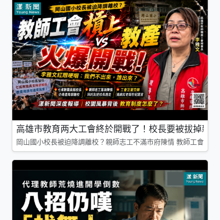
高雄市教育两大工會終於開戰了！校長要被拔掉親師
岡山國小校長被迫降調離校？親師志工不滿市府陳情 教師工會槓上