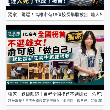
獨家｜驚爆！高雄市有18個校長集體被告 連人死了
獨家｜跌破眼鏡！會考全國榜首不選雄女 俞可恩「
跌破眼鏡！會考全國榜首不選雄女 俞可恩「做自己」就近讀新莊