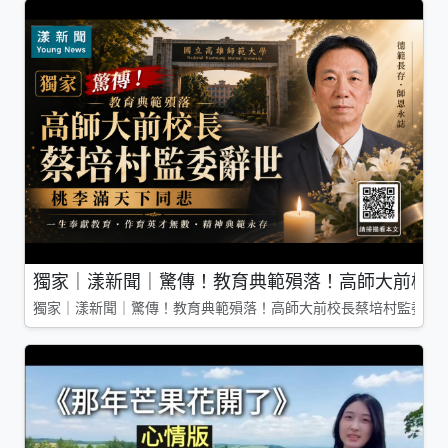
獨家｜漾新聞｜驚傳！教育典範殞落！高師大前校長
獨家｜漾新聞｜驚傳！教育典範殞落！高師大前校長蔡培村監委辭