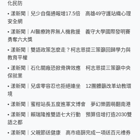
化民防
•
漾新聞｜兒少自傷通報增17.5倍 高雄49守護站織心理
安全網
•
漾新聞｜AI醫療跨界無人機救援 義守大學國際發明賽
勇奪六大獎
•
漾新聞｜雙語政策怎麼走？柯志恩提三策籲回歸學力與
教育平權
•
漾新聞｜石化關廠恐掀骨牌效應 柯志恩提三策籲中央
保就業
•
漾新聞｜兒虐零容忍也拒絕連坐 12團體籲改革幼教環
境
•
漾新聞｜蜜柑站長五度進軍文博會 夢幻樂園萌翻南港
•
漾新聞｜賴瑞隆推雙語七大行動 預算倍增打造2030雙
語之都
•
漾新聞｜父親節送健康 高市癌篩完成一項送百元禮券