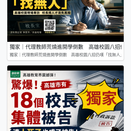
獨家｜代理教師荒燒進開學倒數 高雄校園八招仍嘆
獨家｜代理教師荒燒進開學倒數 高雄校園八招仍嘆「找無人」