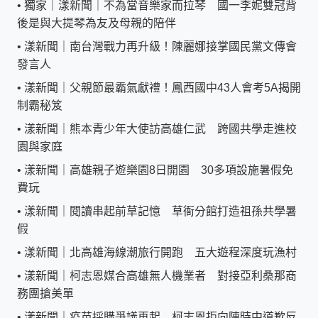
•
獨家｜漾新聞｜不為當音樂家而拉琴 國一李妮雙冠背
後是與大提琴為友及母親的陪伴
•
漾新聞｜南台灣戰力再升級！陳麗娜接掌國民黨文傳會
發言人
•
漾新聞｜父親節最霸氣獻禮！鳳西國中43人會考5A揭開
制霸秘笈
•
漾新聞｜熊本青少年大使訪高雄仁武 跨國共學走進校
園與家庭
•
漾新聞｜高雄親子遊樂園8日開園 30多項設施暑假免
費玩
•
漾新聞｜閱讀串起前草記憶 草衙分館打造祖孫共學暑
假
•
漾新聞｜北高雄海線潮旅行開跑 五大遊程深度玩漁村
•
漾新聞｜柯志恩媒合高雄無人機業者 對接亞利桑那商
務團搶美單
•
漾新聞｜疫苗採購爭議再起 柯志恩拒向陳時中道歉反