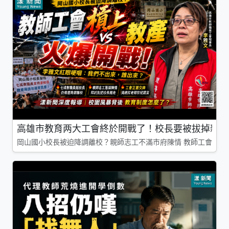
高雄市教育两大工會終於開戰了！校長要被拔掉親師
岡山國小校長被迫降調離校？親師志工不滿市府陳情 教師工會槓上