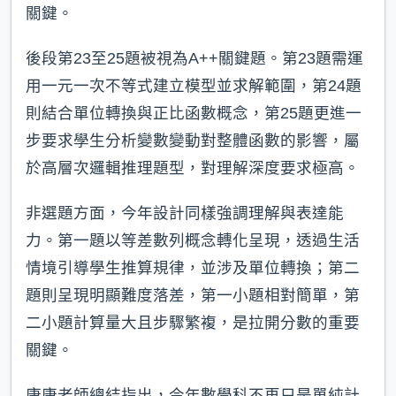
關鍵。
後段第23至25題被視為A++關鍵題。第23題需運
用一元一次不等式建立模型並求解範圍，第24題
則結合單位轉換與正比函數概念，第25題更進一
步要求學生分析變數變動對整體函數的影響，屬
於高層次邏輯推理題型，對理解深度要求極高。
非選題方面，今年設計同樣強調理解與表達能
力。第一題以等差數列概念轉化呈現，透過生活
情境引導學生推算規律，並涉及單位轉換；第二
題則呈現明顯難度落差，第一小題相對簡單，第
二小題計算量大且步驟繁複，是拉開分數的重要
關鍵。
康康老師總結指出，今年數學科不再只是單純計