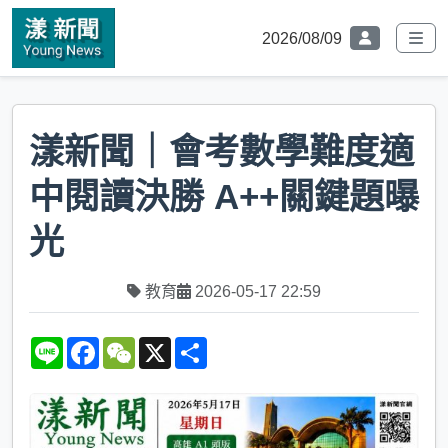
2026/08/09
漾新聞｜會考數學難度適
中閱讀決勝 A++關鍵題曝
光
教育
2026-05-17 22:59
L
F
W
X
S
i
a
e
h
n
c
C
a
e
e
h
r
b
a
e
o
t
o