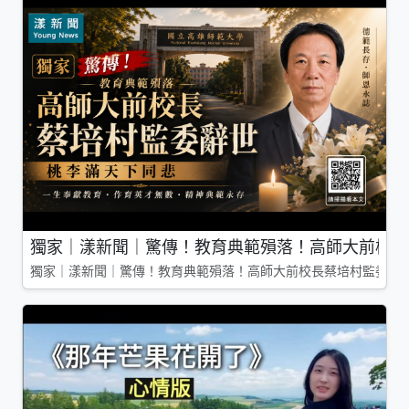
獨家｜漾新聞｜驚傳！教育典範殞落！高師大前校長
獨家｜漾新聞｜驚傳！教育典範殞落！高師大前校長蔡培村監委辭