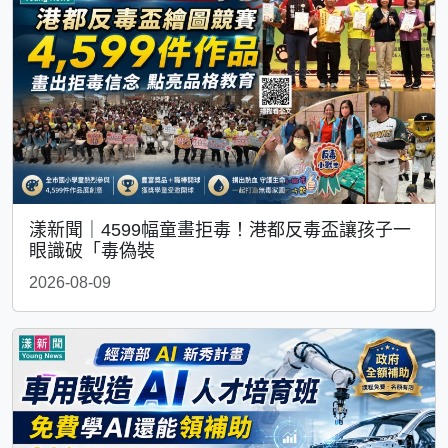
漾新聞｜4599幅童畫拒毒！港都反毒盃讓孩子一
眼識破「毒偽裝
2026-08-09