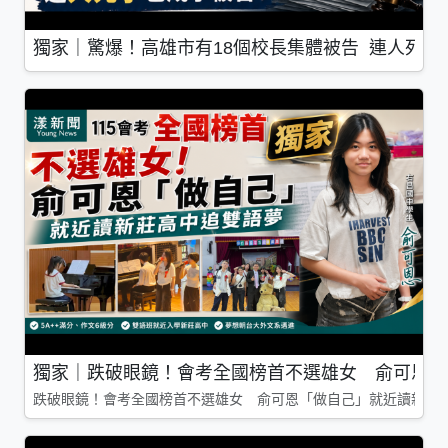
獨家｜驚爆！高雄市有18個校長集體被告 連人死了
獨家｜跌破眼鏡！會考全國榜首不選雄女 俞可恩「
跌破眼鏡！會考全國榜首不選雄女 俞可恩「做自己」就近讀新莊