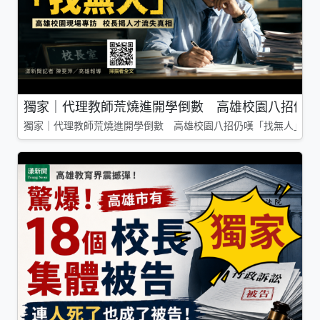
獨家｜代理教師荒燒進開學倒數 高雄校園八招仍嘆
獨家｜代理教師荒燒進開學倒數 高雄校園八招仍嘆「找無人」