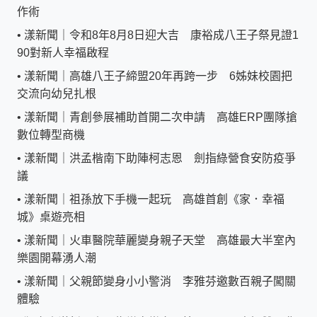
作術
•
漾新聞｜令和8年8月8日迎大吉 康裕成八王子祭見證1
90對新人幸福啟程
•
漾新聞｜高雄八王子締盟20年再跨一步 6姊妹校園把
交流向幼兒扎根
•
漾新聞｜青創參展補助首開二次申請 高雄ERP團隊搶
數位轉型商機
•
漾新聞｜洪孟楷南下助陣柯志恩 劍指綠營食安防疫爭
議
•
漾新聞｜祖孫放下手機一起玩 高雄首創《家．幸福
城》桌遊亮相
•
漾新聞｜火車醫院華麗變身親子天堂 高雄最大半室內
樂園開幕湧人潮
•
漾新聞｜父親節變身小小警消 李雅芬邀數百親子闖關
體驗