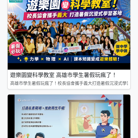
遊樂園變科學教室 高雄市學生暑假玩瘋了！
高雄市學生暑假玩瘋了！校長協會攜手義大打造暑假沉浸式學習基地