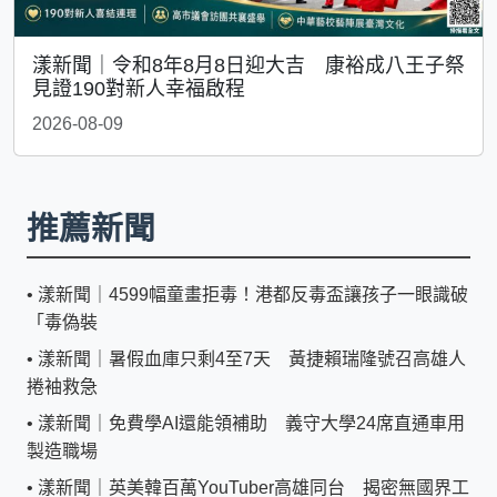
漾新聞｜令和8年8月8日迎大吉 康裕成八王子祭
見證190對新人幸福啟程
2026-08-09
推薦新聞
•
漾新聞｜4599幅童畫拒毒！港都反毒盃讓孩子一眼識破
「毒偽裝
•
漾新聞｜暑假血庫只剩4至7天 黃捷賴瑞隆號召高雄人
捲袖救急
•
漾新聞｜免費學AI還能領補助 義守大學24席直通車用
製造職場
•
漾新聞｜英美韓百萬YouTuber高雄同台 揭密無國界工