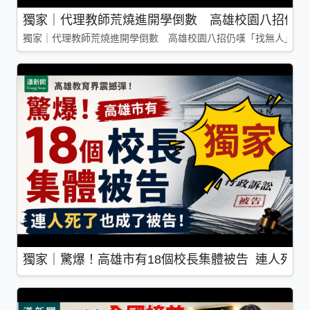
獨家｜代理教師荒燒進開學倒數 高雄校園八招仍嘆
獨家｜代理教師荒燒進開學倒數 高雄校園八招仍嘆「找無人」
獨家｜驚爆！高雄市有18個校長集體被告 連人死了