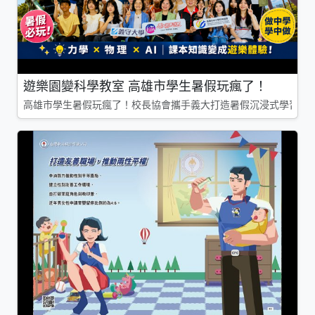
遊樂園變科學教室 高雄市學生暑假玩瘋了！
高雄市學生暑假玩瘋了！校長協會攜手義大打造暑假沉浸式學習基地