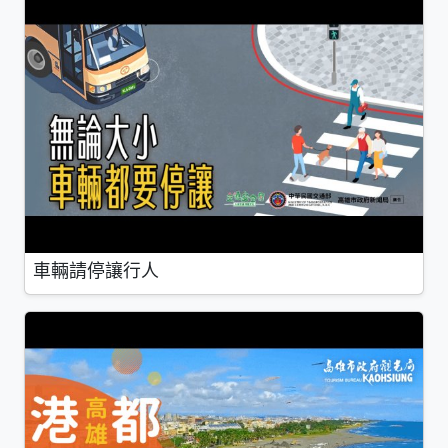
車輛請停讓行人