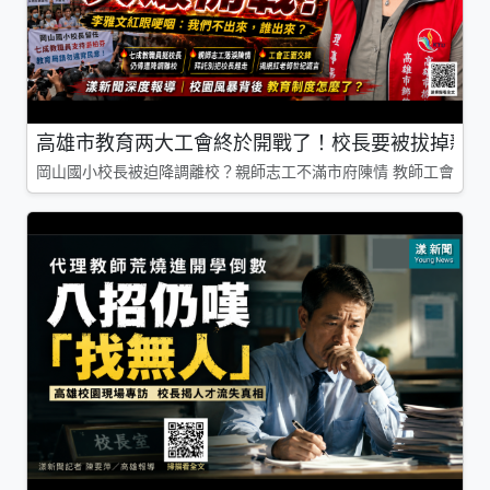
高雄市教育两大工會終於開戰了！校長要被拔掉親師
岡山國小校長被迫降調離校？親師志工不滿市府陳情 教師工會槓上