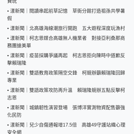
費玩
•
漾新聞｜閱讀串起前草記憶 草衙分館打造祖孫共學暑
假
•
漾新聞｜北高雄海線潮旅行開跑 五大遊程深度玩漁村
•
漾新聞｜柯志恩媒合高雄無人機業者 對接亞利桑那商
務團搶美單
•
漾新聞｜疫苗採購爭議再起 柯志恩拒向陳時中道歉反
擊賴瑞隆
•
漾新聞｜雙語教育政策隔空交鋒 柯競辦籲賴瑞隆回歸
專業
•
漾新聞｜雙語政策攻防再升溫 賴瑞隆競辦五點反擊柯
志恩
•
漾新聞｜城鎮韌性演習登場 張博洋實測物資配售籲強
化民防
•
漾新聞｜兒少自傷通報增17.5倍 高雄49守護站織心理
安全網