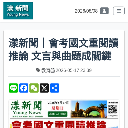
2026/08/08
漾新聞｜會考國文重閱讀
推論 文言與曲題成關鍵
教育
2026-05-17 23:39
L
F
W
X
S
i
a
e
h
n
c
C
a
e
e
h
r
b
a
e
o
t
o
k