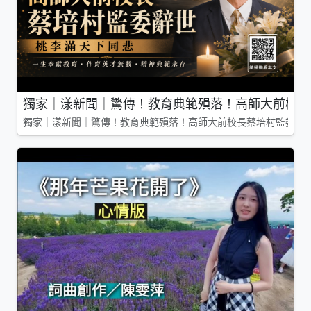
獨家｜漾新聞｜驚傳！教育典範殞落！高師大前校長
獨家｜漾新聞｜驚傳！教育典範殞落！高師大前校長蔡培村監委辭