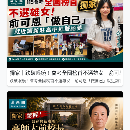
獨家｜跌破眼鏡！會考全國榜首不選雄女 俞可恩「
跌破眼鏡！會考全國榜首不選雄女 俞可恩「做自己」就近讀新莊