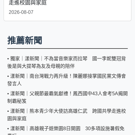
走進校園與家庭
2026-08-07
推薦新聞
•
獨家｜漾新聞｜不為當音樂家而拉琴 國一李妮雙冠背
後是與大提琴為友及母親的陪伴
•
漾新聞｜南台灣戰力再升級！陳麗娜接掌國民黨文傳會
發言人
•
漾新聞｜父親節最霸氣獻禮！鳳西國中43人會考5A揭開
制霸秘笈
•
漾新聞｜熊本青少年大使訪高雄仁武 跨國共學走進校
園與家庭
•
漾新聞｜高雄親子遊樂園8日開園 30多項設施暑假免