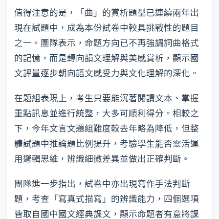
值得注意的是，「曲」的賞析題型已連續兩年出
現在試題中，成為本份試卷中較具挑戰性的題目
之一。團隊表示，命題方向已不再強調詞曲格式
的記憶，而是轉向韻文理解與美感賞析，顯示國
文評量逐步朝向語文感受力與文化理解的深化。
在題組表現上，考生只要能沉著閱讀文本、掌握
重點訊息並進行統整，大多可順利得分。相較之
下，今年文言文題組難度較去年略為降低，但整
體試題中推論題比例提升，考驗學生能否靈活運
用邏輯思維，辨識細微差異並做出正確判斷。
團隊進一步指出，試卷中亦出現寫作手法判斷
題，考查「寫真式描寫」的辨識能力，四個選項
皆取自國中國文經典課文，顯示命題者有意將課