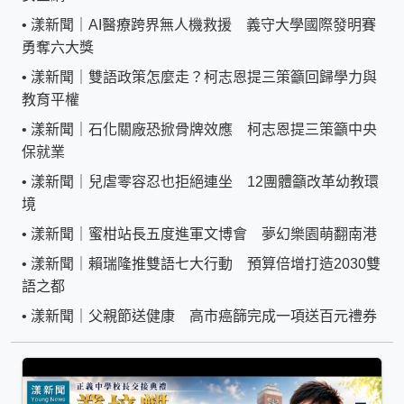
•
漾新聞｜AI醫療跨界無人機救援 義守大學國際發明賽
勇奪六大獎
•
漾新聞｜雙語政策怎麼走？柯志恩提三策籲回歸學力與
教育平權
•
漾新聞｜石化關廠恐掀骨牌效應 柯志恩提三策籲中央
保就業
•
漾新聞｜兒虐零容忍也拒絕連坐 12團體籲改革幼教環
境
•
漾新聞｜蜜柑站長五度進軍文博會 夢幻樂園萌翻南港
•
漾新聞｜賴瑞隆推雙語七大行動 預算倍增打造2030雙
語之都
•
漾新聞｜父親節送健康 高市癌篩完成一項送百元禮券