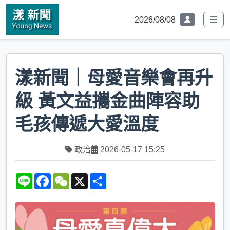
2026/08/08
漾新聞｜母愛音樂會再升
級 黃文益攜金曲陣容助
毛孩傳遞大愛溫度
政治
2026-05-17 15:25
L
F
W
X
S
i
a
e
h
n
c
C
a
e
e
h
r
b
a
e
o
t
o