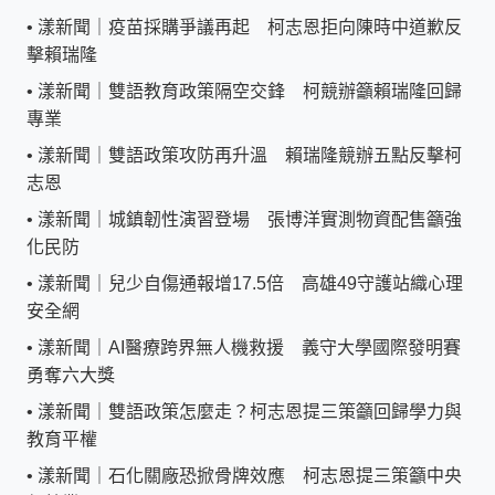
•
漾新聞｜疫苗採購爭議再起 柯志恩拒向陳時中道歉反
擊賴瑞隆
•
漾新聞｜雙語教育政策隔空交鋒 柯競辦籲賴瑞隆回歸
專業
•
漾新聞｜雙語政策攻防再升溫 賴瑞隆競辦五點反擊柯
志恩
•
漾新聞｜城鎮韌性演習登場 張博洋實測物資配售籲強
化民防
•
漾新聞｜兒少自傷通報增17.5倍 高雄49守護站織心理
安全網
•
漾新聞｜AI醫療跨界無人機救援 義守大學國際發明賽
勇奪六大獎
•
漾新聞｜雙語政策怎麼走？柯志恩提三策籲回歸學力與
教育平權
•
漾新聞｜石化關廠恐掀骨牌效應 柯志恩提三策籲中央