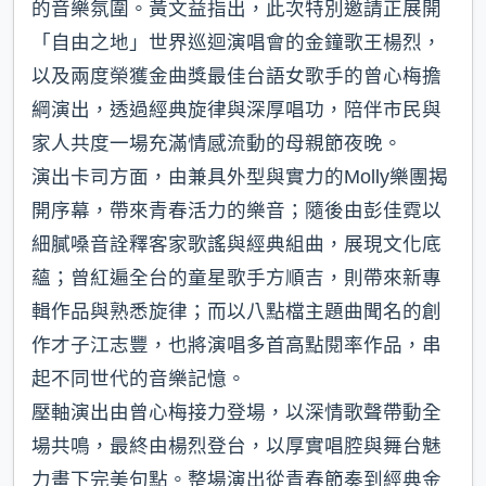
的音樂氛圍。黃文益指出，此次特別邀請正展開
「自由之地」世界巡迴演唱會的金鐘歌王楊烈，
以及兩度榮獲金曲獎最佳台語女歌手的曾心梅擔
綱演出，透過經典旋律與深厚唱功，陪伴市民與
家人共度一場充滿情感流動的母親節夜晚。
演出卡司方面，由兼具外型與實力的Molly樂團揭
開序幕，帶來青春活力的樂音；隨後由彭佳霓以
細膩嗓音詮釋客家歌謠與經典組曲，展現文化底
蘊；曾紅遍全台的童星歌手方順吉，則帶來新專
輯作品與熟悉旋律；而以八點檔主題曲聞名的創
作才子江志豐，也將演唱多首高點閱率作品，串
起不同世代的音樂記憶。
壓軸演出由曾心梅接力登場，以深情歌聲帶動全
場共鳴，最終由楊烈登台，以厚實唱腔與舞台魅
力畫下完美句點。整場演出從青春節奏到經典金