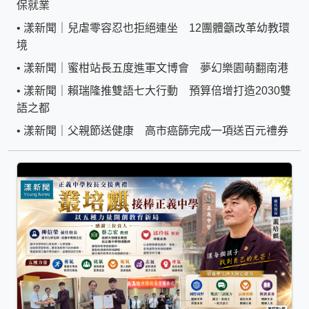
保就業
•
漾新聞｜兒虐零容忍也拒絕連坐 12團體籲改革幼教環
境
•
漾新聞｜蜜柑站長五度進軍文博會 夢幻樂園萌翻南港
•
漾新聞｜賴瑞隆推雙語七大行動 預算倍增打造2030雙
語之都
•
漾新聞｜父親節送健康 高市癌篩完成一項送百元禮券