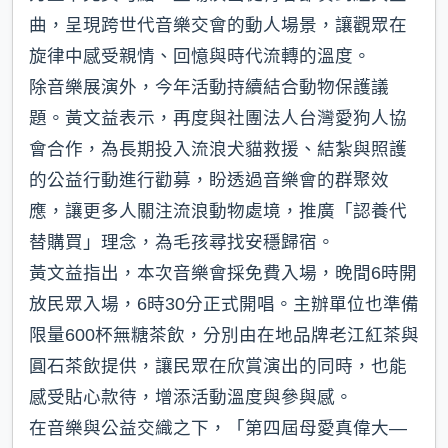
曲，呈現跨世代音樂交會的動人場景，讓觀眾在
旋律中感受親情、回憶與時代流轉的溫度。
除音樂展演外，今年活動持續結合動物保護議
題。黃文益表示，再度與社團法人台灣愛狗人協
會合作，為長期投入流浪犬貓救援、結紮與照護
的公益行動進行勸募，盼透過音樂會的群聚效
應，讓更多人關注流浪動物處境，推廣「認養代
替購買」理念，為毛孩尋找安穩歸宿。
黃文益指出，本次音樂會採免費入場，晚間6時開
放民眾入場，6時30分正式開唱。主辦單位也準備
限量600杯無糖茶飲，分別由在地品牌老江紅茶與
圓石茶飲提供，讓民眾在欣賞演出的同時，也能
感受貼心款待，增添活動溫度與參與感。
在音樂與公益交織之下，「第四屆母愛真偉大—