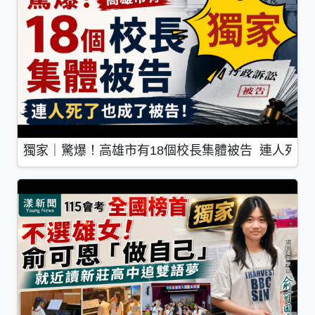
獨家｜驚爆！高雄市有18個校長集體被告 連人死了