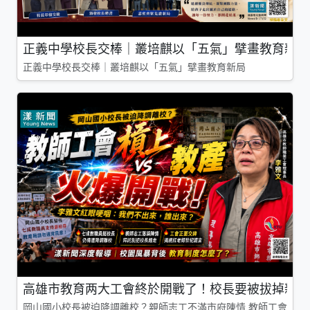
正義中學校長交棒｜叢培麒以「五氣」擘畫教育新局
正義中學校長交棒｜叢培麒以「五氣」擘畫教育新局
高雄市教育两大工會終於開戰了！校長要被拔掉親師
岡山國小校長被迫降調離校？親師志工不滿市府陳情 教師工會槓上