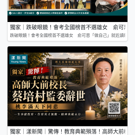
獨家｜跌破眼鏡！會考全國榜首不選雄女 俞可恩「
跌破眼鏡！會考全國榜首不選雄女 俞可恩「做自己」就近讀新莊
獨家｜漾新聞｜驚傳！教育典範殞落！高師大前校長