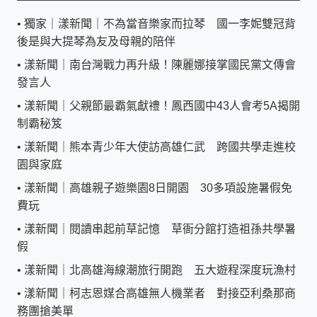
•
獨家｜漾新聞｜不為當音樂家而拉琴 國一李妮雙冠背
後是與大提琴為友及母親的陪伴
•
漾新聞｜南台灣戰力再升級！陳麗娜接掌國民黨文傳會
發言人
•
漾新聞｜父親節最霸氣獻禮！鳳西國中43人會考5A揭開
制霸秘笈
•
漾新聞｜熊本青少年大使訪高雄仁武 跨國共學走進校
園與家庭
•
漾新聞｜高雄親子遊樂園8日開園 30多項設施暑假免
費玩
•
漾新聞｜閱讀串起前草記憶 草衙分館打造祖孫共學暑
假
•
漾新聞｜北高雄海線潮旅行開跑 五大遊程深度玩漁村
•
漾新聞｜柯志恩媒合高雄無人機業者 對接亞利桑那商
務團搶美單