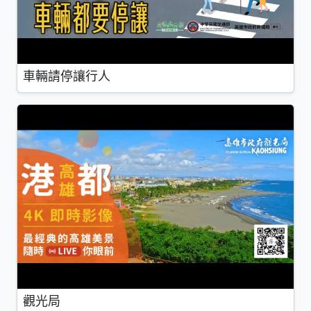
車輛請停讓行人
觀光局