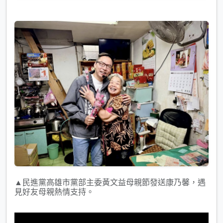
▲民進黨高雄市黨部主委黃文益母親節發送康乃馨，遇
見好友母親熱情支持。