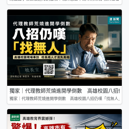
獨家｜代理教師荒燒進開學倒數 高雄校園八招仍嘆
獨家｜代理教師荒燒進開學倒數 高雄校園八招仍嘆「找無人」