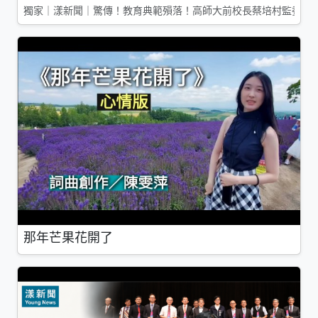
獨家｜漾新聞｜驚傳！教育典範殞落！高師大前校長蔡培村監委辭
那年芒果花開了