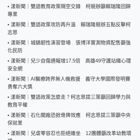
•
漾新聞｜雙語教育政策隔空交鋒 柯競辦籲賴瑞隆回歸
專業
•
漾新聞｜雙語政策攻防再升溫 賴瑞隆競辦五點反擊柯
志恩
•
漾新聞｜城鎮韌性演習登場 張博洋實測物資配售籲強
化民防
•
漾新聞｜兒少自傷通報增17.5倍 高雄49守護站織心理
安全網
•
漾新聞｜AI醫療跨界無人機救援 義守大學國際發明賽
勇奪六大獎
•
漾新聞｜雙語政策怎麼走？柯志恩提三策籲回歸學力與
教育平權
•
漾新聞｜石化關廠恐掀骨牌效應 柯志恩提三策籲中央
保就業
•
漾新聞｜兒虐零容忍也拒絕連坐 12團體籲改革幼教環