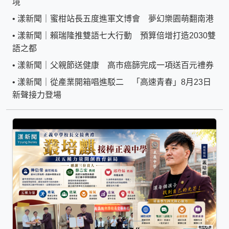
境
•
漾新聞｜蜜柑站長五度進軍文博會 夢幻樂園萌翻南港
•
漾新聞｜賴瑞隆推雙語七大行動 預算倍增打造2030雙
語之都
•
漾新聞｜父親節送健康 高市癌篩完成一項送百元禮券
•
漾新聞｜從產業開箱唱進駁二 「高速青春」8月23日
新聲接力登場