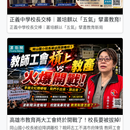
正義中學校長交棒｜叢培麒以「五氣」擘畫教育新局
正義中學校長交棒｜叢培麒以「五氣」擘畫教育新局
高雄市教育两大工會終於開戰了！校長要被拔掉親師
岡山國小校長被迫降調離校？親師志工不滿市府陳情 教師工會槓上