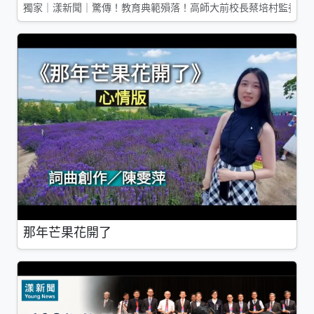
獨家｜漾新聞｜驚傳！教育典範殞落！高師大前校長蔡培村監委辭
那年芒果花開了