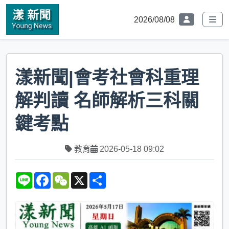
2026/08/08
漾新聞|會考社會科重理
解判讀 名師解析三科關
鍵考點
教育
2026-05-18 09:02
L
F
W
X
S
i
a
e
h
n
c
C
a
e
e
h
r
b
a
e
o
t
o