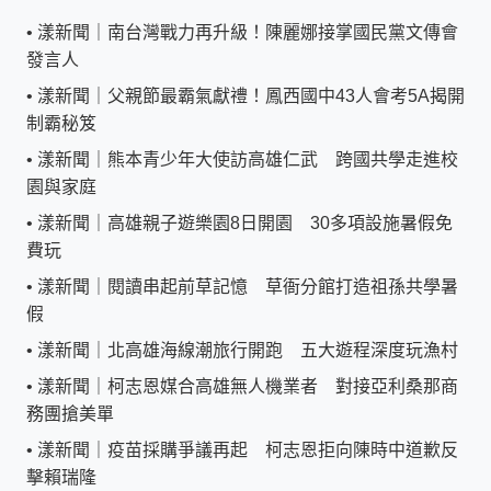
•
漾新聞｜南台灣戰力再升級！陳麗娜接掌國民黨文傳會
發言人
•
漾新聞｜父親節最霸氣獻禮！鳳西國中43人會考5A揭開
制霸秘笈
•
漾新聞｜熊本青少年大使訪高雄仁武 跨國共學走進校
園與家庭
•
漾新聞｜高雄親子遊樂園8日開園 30多項設施暑假免
費玩
•
漾新聞｜閱讀串起前草記憶 草衙分館打造祖孫共學暑
假
•
漾新聞｜北高雄海線潮旅行開跑 五大遊程深度玩漁村
•
漾新聞｜柯志恩媒合高雄無人機業者 對接亞利桑那商
務團搶美單
•
漾新聞｜疫苗採購爭議再起 柯志恩拒向陳時中道歉反
擊賴瑞隆