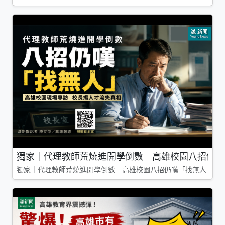
獨家｜代理教師荒燒進開學倒數 高雄校園八招仍嘆
獨家｜代理教師荒燒進開學倒數 高雄校園八招仍嘆「找無人」