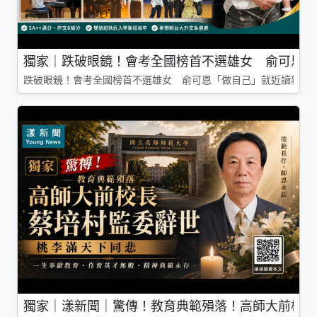
獨家｜跌破眼鏡！會考全國榜首不選雄女 俞可恩「
跌破眼鏡！會考全國榜首不選雄女 俞可恩「做自己」就近讀新莊
獨家｜漾新聞｜驚傳！教育典範殞落！高師大前校長