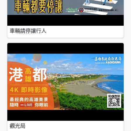
車輛請停讓行人
觀光局