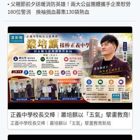
•
父親節前夕送暖消防英雄！兩大公益團體攜手企業慰勞
180位警消 挽袖捐血募集130袋熱血
正義中學校長交棒｜叢培麒以「五氣」擘畫教育新局
正義中學校長交棒｜叢培麒以「五氣」擘畫教育新局