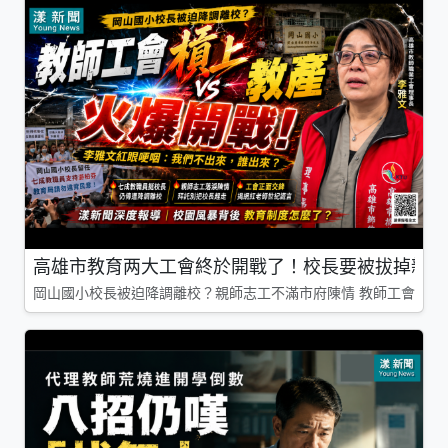
高雄市教育两大工會終於開戰了！校長要被拔掉親師
岡山國小校長被迫降調離校？親師志工不滿市府陳情 教師工會槓上