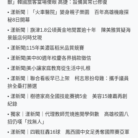
獸」韓國旅客當場傻眼 高捷：設備異常已修復
•
漾新聞｜「火車醫院」變身親子樂園 百年高雄機廠探
秘8日開幕
•
漾新聞｜旗津1.8公頃黃金地閒置逾十年 陳美雅質疑海
景飯店何時兌現
•
漾新聞|115年美濃區稻米品質競賽
•
漾新聞|美中80週年校慶各界捐款徵信
•
漾新聞|美小讓家庭教育從生活中扎根
•
漾新聞｜聯合看板早已上架 柯志恩扮母雞：攜手議員
拚全壘打勝選
•
漾新聞｜樹德家商全國技能賽摘5金 美容15連霸再創
紀錄
•
獨家｜漾新聞｜代理教師荒燒進開學倒數 高雄校園八
招仍嘆「找無人」
•
漾新聞｜四戰狂轟16球 鳳西國中女足勇奪國際賽亞軍