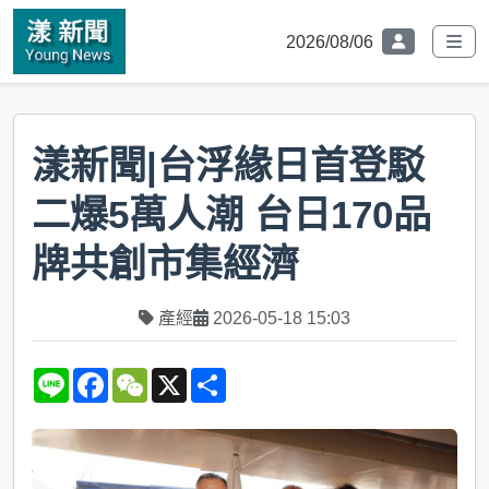
2026/08/06
漾新聞|台浮緣日首登駁
二爆5萬人潮 台日170品
牌共創市集經濟
產經
2026-05-18 15:03
L
F
W
X
S
i
a
e
h
n
c
C
a
e
e
h
r
b
a
e
o
t
o