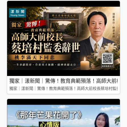
獨家｜漾新聞｜驚傳！教育典範殞落！高師大前校長
獨家｜漾新聞｜驚傳！教育典範殞落！高師大前校長蔡培村監委辭