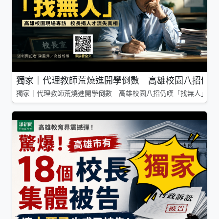
獨家｜代理教師荒燒進開學倒數 高雄校園八招仍嘆
獨家｜代理教師荒燒進開學倒數 高雄校園八招仍嘆「找無人」