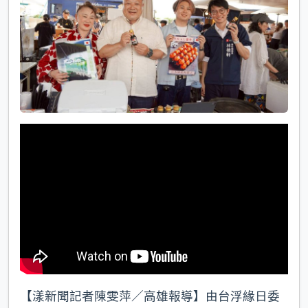
k
【漾新聞記者陳雯萍／高雄報導】由台浮緣日委