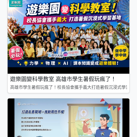
遊樂園變科學教室 高雄市學生暑假玩瘋了！
高雄市學生暑假玩瘋了！校長協會攜手義大打造暑假沉浸式學習基地