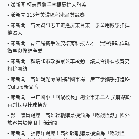
•
漾新聞|柯志恩攜手李振豪拚大旗美
•
漾新聞|115年美濃區稻米品質競賽
•
漾新聞｜高大資訊志工走進屏東台東 學童用數學指揮
機器人
•
漾新聞｜青年局攜手佐茂培育科技人才 實習接軌低軌
衛星與儲能產業
•
漾新聞｜賴瑞隆市政願景公車啟動 議員合掛看板齊亮
相拚團結
•
漾新聞｜高雄觀光隊深耕韓國市場 產官學攜手打造K-
Culture新品牌
•
漾新聞｜中正國小「回鍋校長」創全市第二人 吳軒銘盼
再創世界棒球榮光
•
影｜議員踢爆！高雄輕軌購票機淪為「吃錢怪獸」國外
旅客當場傻眼｜漾新聞
•
漾新聞｜張博洋踢爆！高雄輕軌購票機淪為「吃錢怪