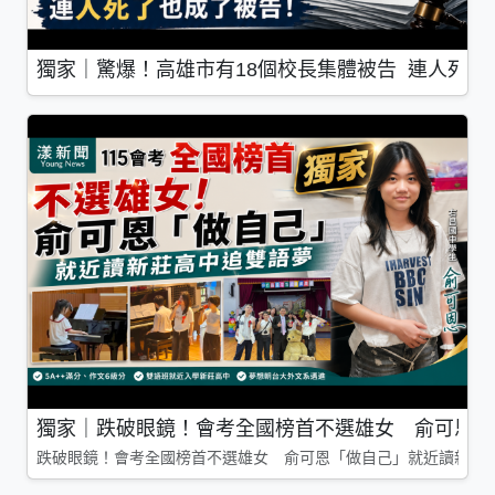
獨家｜驚爆！高雄市有18個校長集體被告 連人死了
獨家｜跌破眼鏡！會考全國榜首不選雄女 俞可恩「
跌破眼鏡！會考全國榜首不選雄女 俞可恩「做自己」就近讀新莊