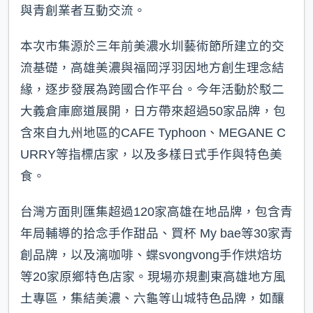
與青創業者互動交流。
本次市集源於三年前美濃水圳藝術節所建立的交
流基礎，高雄美濃與福岡浮羽因地方創生理念結
緣，逐步發展為跨國合作平台。今年活動於駁二
大義倉庫廊道展開，日方帶來超過50家品牌，包
含來自九州地區的CAFE Typhoon、MEGANE C
URRY等指標店家，以及多樣日式手作與特色美
食。
台灣方面則匯集超過120家高雄在地品牌，包含青
年局輔導的拾念手作甜品、買杯 My bae等30家青
創品牌，以及漓咖啡、蝶svongvong手作烘焙坊
等20家原鄉特色店家。現場亦規劃東高雄地方風
土專區，集結美濃、六龜等山城特色品牌，如釀