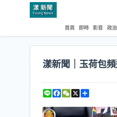
首頁
即時
影音
政治
漾新聞｜玉荷包頻
L
F
W
X
S
i
a
e
h
n
c
C
a
e
e
h
r
b
a
e
o
t
o