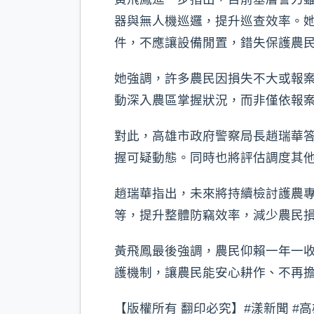
器與無人機巡邏，提升巡查效率。
件，不應讓設備閒置，錯失保護農
她強調，許多農民因損失不大或報
動深入農區掌握狀況，而非僅依報
對此，高雄市政府警察局長趙瑞華
握可疑動態。同時也將評估調度其
趙瑞華指出，未來將持續檢討護農
等，提升整體防竊效率，減少農民
黃飛鳳最後強調，農民仰賴一年一
護機制，讓農民能安心耕作、不再
【版權所有 翻印必究】#漾新聞 #高