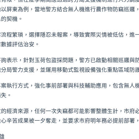
她以屏東為例，當地警方結合無人機進行農作物防竊巡邏
民的契機。
案流程繁瑣，選擇隱忍未報案，導致實際災情被低估，進
案數據評估治安。
答詢表示，針對玉荷包盜採問題，警方已啟動相關巡邏與
他分局警力支援，並運用移動式監視設備強化重點區域防
專案執行方式，強化事前部署與科技輔助應用，包含無人
損失。
收的經濟來源，任何一次失竊都可能影響整體生計，市府
擔心辛苦成果被一夕奪走，並要求市府明年務必提前部署
雄