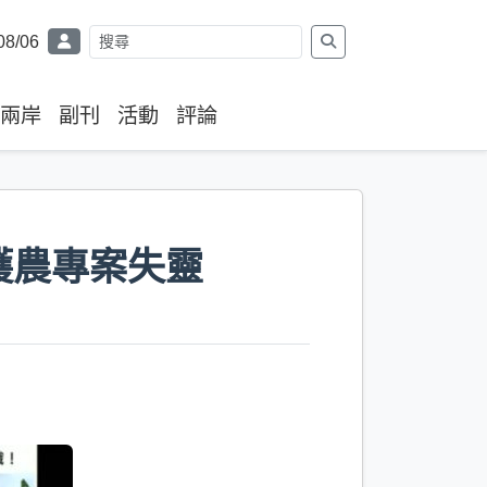
08/06
兩岸
副刊
活動
評論
護農專案失靈