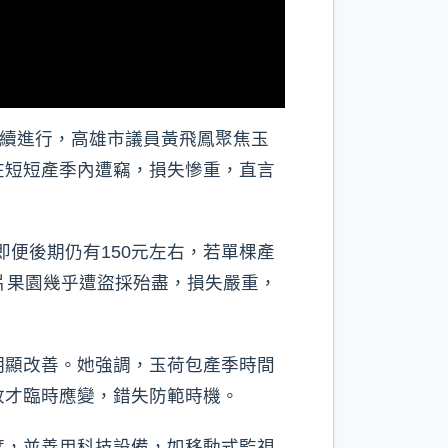
持續進行，高雄市議員黃飛鳳聚焦玉
在短短產季內遭竊，損失慘重，直言
即便後期仍有150元左右，若單棵產
片果園幾乎遭盜採殆盡，損失嚴重，
明顯改善。她強調，玉荷包產季時間
收才臨時應變，錯失防範時機。
度，並善用科技設備，如移動式監視