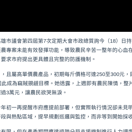
雄市議會第四屆第7次定期大會市政總質詢今（18）日
護農專案未能有效發揮功能，導致農民辛苦一整年的心血
，要求市府提出更具體且完整的防護機制。
，且屬高單價農產品，初期每斤價格可達250至300元，
因此成為竊賊覬覦目標。她透露，上週即有農民陳情，整
過3萬元，讓農民欲哭無淚。
今年初一再提醒市府應提前部署，但實際執行情況卻未見
時段與熱點區域，提早規劃巡邏與監控，而非等到開始採
雖有限，但在產季期間應透過跨分局支援機制進行人力調