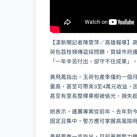
【漾新聞記者陳雯萍／高雄報導】高
荷包荔枝頻傳盜採問題，質疑市府
「一年辛苦付出，卻守不住成果」
黃飛鳳指出，玉荷包產季僅約一個月
量高，甚至可帶來3至4萬元收益，
甚至有里長整棵果樹被偷光，損失超
她表示，護農專案從前年、去年到
固定且集中，警方應可掌握高風險
黃飛鳳進一步指出，目前基層警力