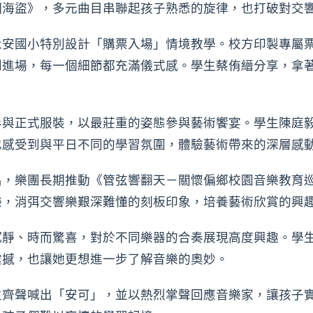
個海盜》，多元曲目串聯起孩子熟悉的旋律，也打破對交
安國小特別設計「購票入場」情境教學。校方印製專屬票
到進場，每一個細節都充滿儀式感。學生蔡侑縉分享，拿
衫與正式服裝，以最莊重的姿態參與藝術饗宴。學生陳庭
也感受到與平日不同的學習氛圍，體驗藝術帶來的深層感
出，樂團長期推動《管弦響翻天－關懷偏鄉校園音樂教育
樂，消弭交響樂艱深難懂的刻板印象，培養藝術欣賞的興
沉靜、時而驚喜，對於不同樂器的合奏展現高度興趣。學
震撼，也讓她更想進一步了解音樂的奧妙。
生齊聲喊出「安可」，並以熱烈掌聲回應音樂家，讓孩子