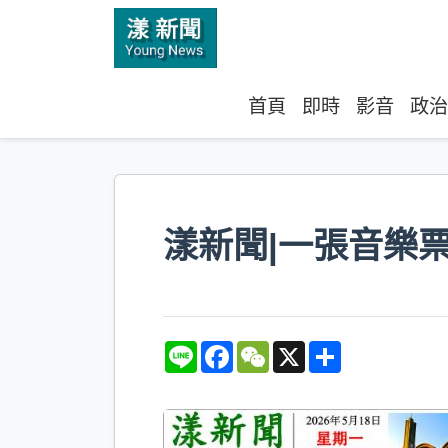
首頁
即時
影音
政治
漾新聞|一張音樂
L
F
W
X
S
i
a
e
h
n
c
C
a
e
e
h
r
b
a
e
o
t
o