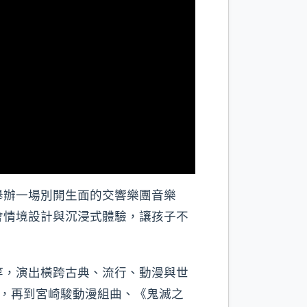
舉辦一場別開生面的交響樂團音樂
會情境設計與沉浸式體驗，讓孩子不
等，演出橫跨古典、流行、動漫與世
lie Jean》，再到宮崎駿動漫組曲、《鬼滅之