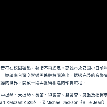
當音符在校園響起，藝術不再遙遠。高雄市永安國小日前
辦，邀請南台灣交響樂團進駐校園演出。透過完整的音樂
樂廳的世界，開啟一段與藝術相遇的珍貴旅程。
、中提琴、大提琴、長笛、單簧管、雙簧管、鍵盤及指揮
zart《Mozart K525》，到Michael Jackson《Bil