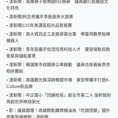
•
漾新聞｜高雄親子遊樂園8日開幕 議員籲打造鐵道文
化特色
•
漾新聞|柯志恩攜手李振豪拚大旗美
•
漾新聞|115年美濃區稻米品質競賽
•
漾新聞｜高大資訊志工走進屏東台東 學童用數學指揮
機器人
•
漾新聞｜青年局攜手佐茂培育科技人才 實習接軌低軌
衛星與儲能產業
•
漾新聞｜賴瑞隆市政願景公車啟動 議員合掛看板齊亮
相拚團結
•
漾新聞｜高雄觀光隊深耕韓國市場 產官學攜手打造K-
Culture新品牌
•
漾新聞｜中正國小「回鍋校長」創全市第二人 吳軒銘盼
再創世界棒球榮光
•
影｜議員踢爆！高雄輕軌購票機淪為「吃錢怪獸」國外
旅客當場傻眼｜漾新聞