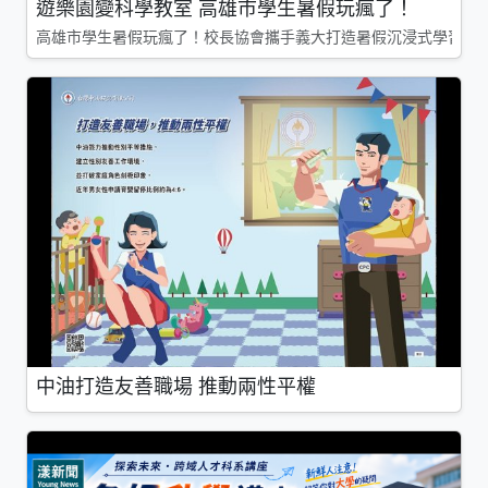
遊樂園變科學教室 高雄市學生暑假玩瘋了！
高雄市學生暑假玩瘋了！校長協會攜手義大打造暑假沉浸式學習基地
中油打造友善職場 推動兩性平權