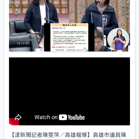
k
【漾新聞記者陳雯萍／高雄報導】高雄市議員陳