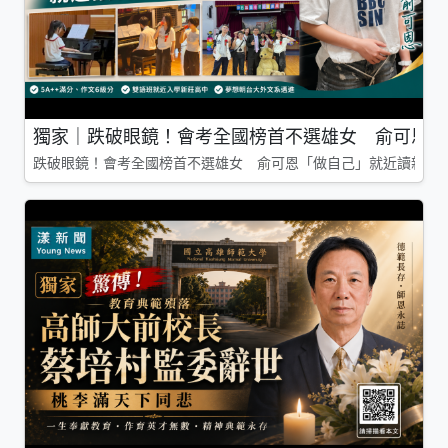
獨家｜跌破眼鏡！會考全國榜首不選雄女 俞可恩「
跌破眼鏡！會考全國榜首不選雄女 俞可恩「做自己」就近讀新莊