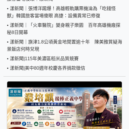
•
漾新聞｜張博洋踢爆！高雄輕軌購票機淪為「吃錢怪
獸」韓國旅客當場傻眼 高捷：設備異常已修復
•
漾新聞｜「火車醫院」變身親子樂園 百年高雄機廠探
秘8日開幕
•
漾新聞｜旗津1.8公頃黃金地閒置逾十年 陳美雅質疑海
景飯店何時兌現
•
漾新聞|115年美濃區稻米品質競賽
•
漾新聞|美中80週年校慶各界捐款徵信