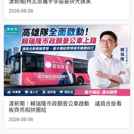
漾新聞|柯志恩攜手李振豪拚大旗美
2026-08-06
漾新聞｜賴瑞隆市政願景公車啟動 議員合掛看
板齊亮相拚團結
2026-08-06