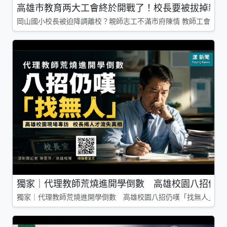
高雄市教育两大工會終於開戰了！校長要被拔掉親師
岡山國小校長被迫降調離校？親師志工不滿市府陳情 教師工會槓上
獨家｜代理教師荒燒進開學倒數 高雄校園八招仍嘆
獨家｜代理教師荒燒進開學倒數 高雄校園八招仍嘆「找無人」