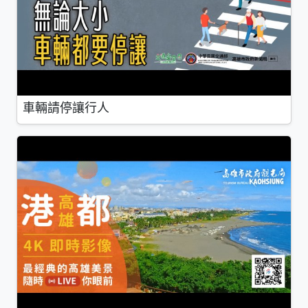
車輛請停讓行人