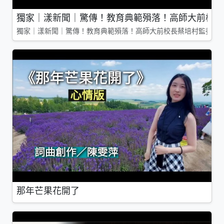
獨家｜漾新聞｜驚傳！教育典範殞落！高師大前校長
獨家｜漾新聞｜驚傳！教育典範殞落！高師大前校長蔡培村監委辭
那年芒果花開了