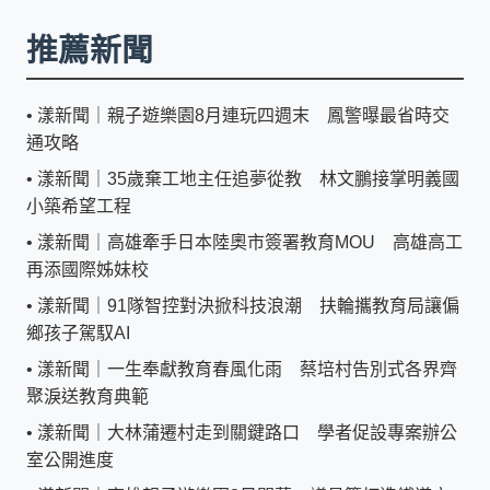
推薦新聞
•
漾新聞｜親子遊樂園8月連玩四週末 鳳警曝最省時交
通攻略
•
漾新聞｜35歲棄工地主任追夢從教 林文鵬接掌明義國
小築希望工程
•
漾新聞｜高雄牽手日本陸奧市簽署教育MOU 高雄高工
再添國際姊妹校
•
漾新聞｜91隊智控對決掀科技浪潮 扶輪攜教育局讓偏
鄉孩子駕馭AI
•
漾新聞｜一生奉獻教育春風化雨 蔡培村告別式各界齊
聚淚送教育典範
•
漾新聞｜大林蒲遷村走到關鍵路口 學者促設專案辦公
室公開進度