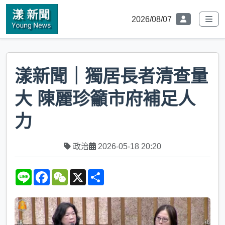
2026/08/07
漾新聞｜獨居長者清查量
大 陳麗珍籲市府補足人
力
政治
2026-05-18 20:20
L
F
W
X
S
i
a
e
h
n
c
C
a
e
e
h
r
b
a
e
o
t
o