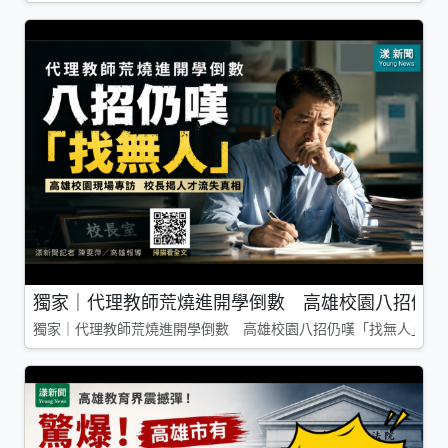
獨家｜代理教師荒燒進開學倒數 高雄校園八招仍嘆
獨家｜代理教師荒燒進開學倒數 高雄校園八招仍嘆「找無人」