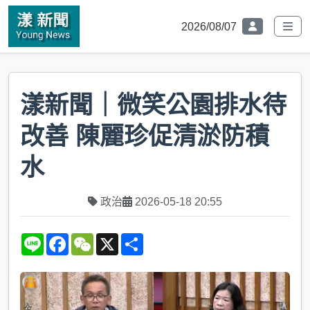
2026/08/07
漾新聞｜微笑公園排水待
改善 陳麗珍促清淤防積
水
政治
2026-05-18 20:55
L
F
W
X
S
i
a
e
h
n
c
C
a
e
e
h
r
b
a
e
o
t
o