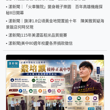
•
漾新聞｜「火車醫院」變身親子樂園 百年高雄機廠探
秘8日開幕
•
漾新聞｜旗津1.8公頃黃金地閒置逾十年 陳美雅質疑海
景飯店何時兌現
•
漾新聞|115年美濃區稻米品質競賽
•
漾新聞|美中80週年校慶各界捐款徵信