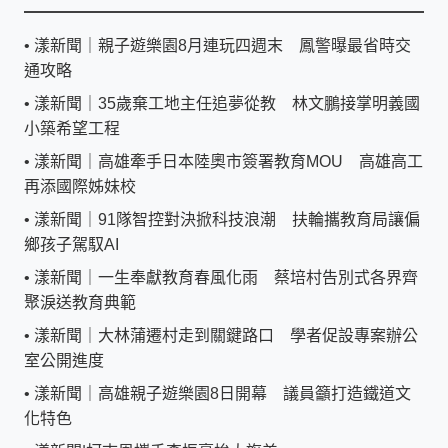
•
漾新聞｜親子遊樂園8月連玩四週末 鳳警曝最省時交
通攻略
•
漾新聞｜35歲棄工地主任追夢從教 林文鵬接掌明義國
小築希望工程
•
漾新聞｜高雄牽手日本陸奧市簽署教育MOU 高雄高工
再添國際姊妹校
•
漾新聞｜91隊智控對決掀科技浪潮 扶輪攜教育局讓偏
鄉孩子駕馭AI
•
漾新聞｜一生奉獻教育春風化雨 蔡培村告別式各界齊
聚淚送教育典範
•
漾新聞｜大林蒲遷村走到關鍵路口 學者促設專案辦公
室公開進度
•
漾新聞｜高雄親子遊樂園8日開幕 議員籲打造鐵道文
化特色