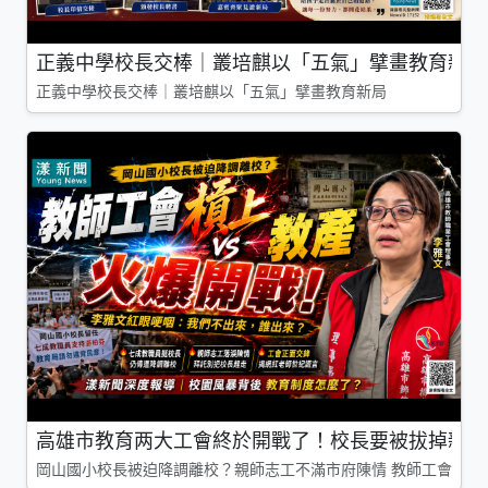
正義中學校長交棒｜叢培麒以「五氣」擘畫教育新局
正義中學校長交棒｜叢培麒以「五氣」擘畫教育新局
高雄市教育两大工會終於開戰了！校長要被拔掉親師
岡山國小校長被迫降調離校？親師志工不滿市府陳情 教師工會槓上