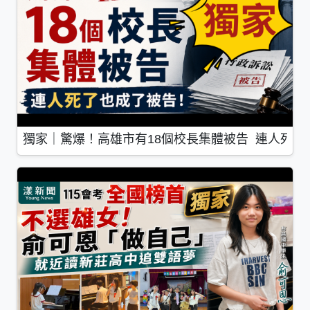
獨家｜驚爆！高雄市有18個校長集體被告 連人死了