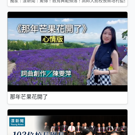
獨家｜漾新聞｜驚傳！教育典範殞落！高師大前校長蔡培村監委辭
那年芒果花開了