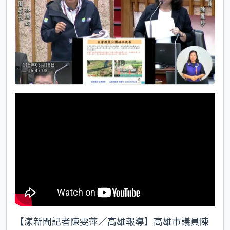
k
【漾新聞記者陳雯萍／高雄報導】高雄市議員陳