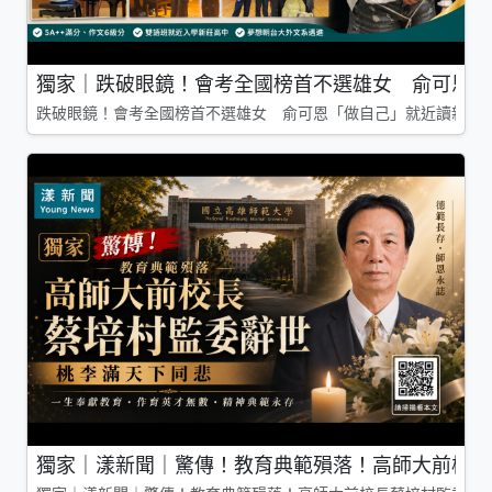
獨家｜跌破眼鏡！會考全國榜首不選雄女 俞可恩「
跌破眼鏡！會考全國榜首不選雄女 俞可恩「做自己」就近讀新莊
獨家｜漾新聞｜驚傳！教育典範殞落！高師大前校長