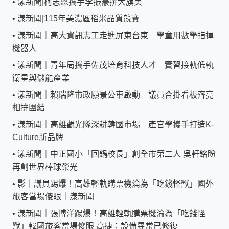
•
漾新聞|柯志恩攜手李振豪拚大旗美
•
漾新聞|115年美濃區稻米品質競賽
•
漾新聞｜高大資訊志工走進屏東台東 學童用數學指揮
機器人
•
漾新聞｜青年局攜手佐茂培育科技人才 實習接軌低軌
衛星與儲能產業
•
漾新聞｜賴瑞隆市政願景公車啟動 議員合掛看板齊亮
相拚團結
•
漾新聞｜高雄觀光隊深耕韓國市場 產官學攜手打造K-
Culture新品牌
•
漾新聞｜中正國小「回鍋校長」創全市第二人 吳軒銘盼
再創世界棒球榮光
•
影｜議員踢爆！高雄輕軌購票機淪為「吃錢怪獸」國外
旅客當場傻眼｜漾新聞
•
漾新聞｜張博洋踢爆！高雄輕軌購票機淪為「吃錢怪
獸」韓國旅客當場傻眼 高捷：設備異常已修復