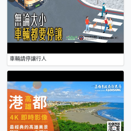
車輛請停讓行人