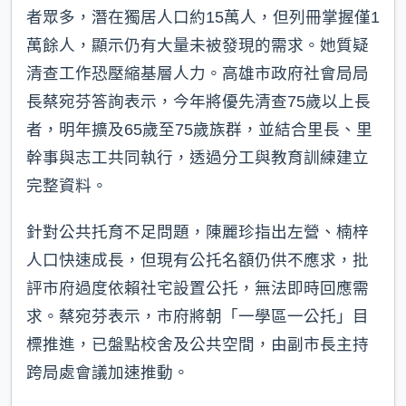
者眾多，潛在獨居人口約15萬人，但列冊掌握僅1
萬餘人，顯示仍有大量未被發現的需求。她質疑
清查工作恐壓縮基層人力。高雄市政府社會局局
長蔡宛芬答詢表示，今年將優先清查75歲以上長
者，明年擴及65歲至75歲族群，並結合里長、里
幹事與志工共同執行，透過分工與教育訓練建立
完整資料。
針對公共托育不足問題，陳麗珍指出左營、楠梓
人口快速成長，但現有公托名額仍供不應求，批
評市府過度依賴社宅設置公托，無法即時回應需
求。蔡宛芬表示，市府將朝「一學區一公托」目
標推進，已盤點校舍及公共空間，由副市長主持
跨局處會議加速推動。