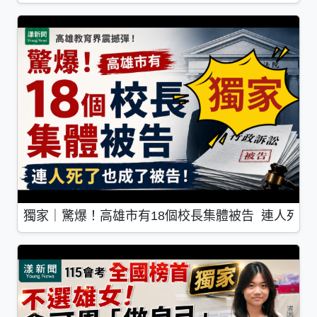
獨家｜驚爆！高雄市有18個校長集體被告 連人死了