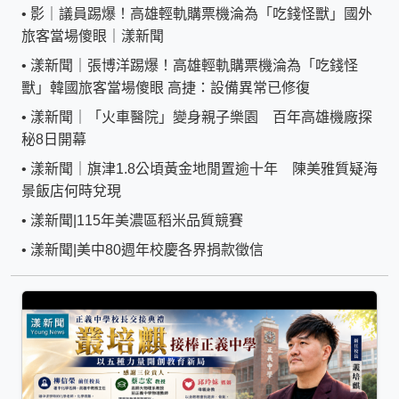
•
影｜議員踢爆！高雄輕軌購票機淪為「吃錢怪獸」國外
旅客當場傻眼｜漾新聞
•
漾新聞｜張博洋踢爆！高雄輕軌購票機淪為「吃錢怪
獸」韓國旅客當場傻眼 高捷：設備異常已修復
•
漾新聞｜「火車醫院」變身親子樂園 百年高雄機廠探
秘8日開幕
•
漾新聞｜旗津1.8公頃黃金地閒置逾十年 陳美雅質疑海
景飯店何時兌現
•
漾新聞|115年美濃區稻米品質競賽
•
漾新聞|美中80週年校慶各界捐款徵信