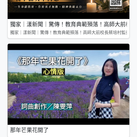
獨家｜漾新聞｜驚傳！教育典範殞落！高師大前校長
獨家｜漾新聞｜驚傳！教育典範殞落！高師大前校長蔡培村監委辭
那年芒果花開了