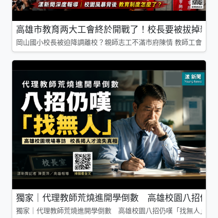
高雄市教育两大工會終於開戰了！校長要被拔掉親師
岡山國小校長被迫降調離校？親師志工不滿市府陳情 教師工會槓上
獨家｜代理教師荒燒進開學倒數 高雄校園八招仍嘆
獨家｜代理教師荒燒進開學倒數 高雄校園八招仍嘆「找無人」