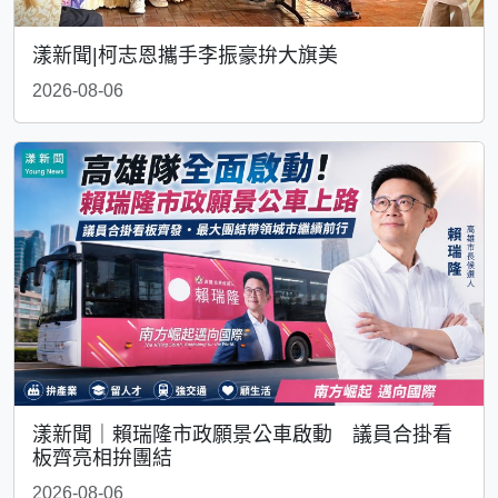
漾新聞|柯志恩攜手李振豪拚大旗美
2026-08-06
漾新聞｜賴瑞隆市政願景公車啟動 議員合掛看
板齊亮相拚團結
2026-08-06