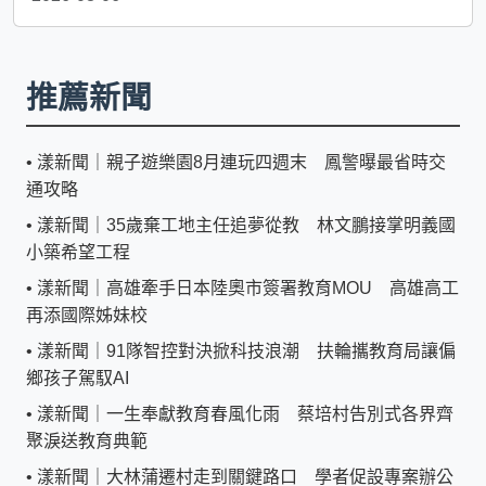
推薦新聞
•
漾新聞｜親子遊樂園8月連玩四週末 鳳警曝最省時交
通攻略
•
漾新聞｜35歲棄工地主任追夢從教 林文鵬接掌明義國
小築希望工程
•
漾新聞｜高雄牽手日本陸奧市簽署教育MOU 高雄高工
再添國際姊妹校
•
漾新聞｜91隊智控對決掀科技浪潮 扶輪攜教育局讓偏
鄉孩子駕馭AI
•
漾新聞｜一生奉獻教育春風化雨 蔡培村告別式各界齊
聚淚送教育典範
•
漾新聞｜大林蒲遷村走到關鍵路口 學者促設專案辦公