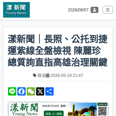
2026/08/07
漾新聞｜長照、公托到捷
運紫線全盤檢視 陳麗珍
總質詢直指高雄治理關鍵
政治
2026-05-18 21:47
L
F
W
X
S
i
a
e
h
n
c
C
a
e
e
h
r
b
a
e
o
t
o