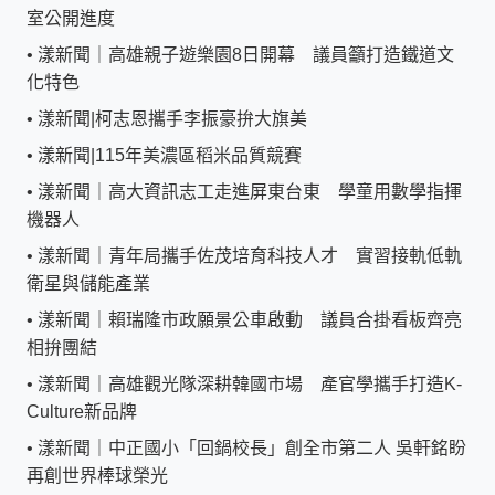
室公開進度
•
漾新聞｜高雄親子遊樂園8日開幕 議員籲打造鐵道文
化特色
•
漾新聞|柯志恩攜手李振豪拚大旗美
•
漾新聞|115年美濃區稻米品質競賽
•
漾新聞｜高大資訊志工走進屏東台東 學童用數學指揮
機器人
•
漾新聞｜青年局攜手佐茂培育科技人才 實習接軌低軌
衛星與儲能產業
•
漾新聞｜賴瑞隆市政願景公車啟動 議員合掛看板齊亮
相拚團結
•
漾新聞｜高雄觀光隊深耕韓國市場 產官學攜手打造K-
Culture新品牌
•
漾新聞｜中正國小「回鍋校長」創全市第二人 吳軒銘盼
再創世界棒球榮光