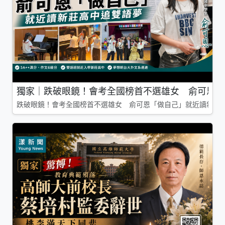
獨家｜跌破眼鏡！會考全國榜首不選雄女 俞可恩「
跌破眼鏡！會考全國榜首不選雄女 俞可恩「做自己」就近讀新莊