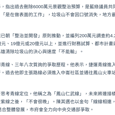
，指出過去刪除6000萬元景觀整治預算，是藍綠議員共
，「是在做表面的工作」，垃圾山不會因口號消失，地方
。
已朝「整治並開發」原則推動，並編列200萬元調查約4.
億元、19億元或20億元以上，並進行財務試算、都市計
高雄清除垃圾山的決心與速度「不能輸」。
到青線、三年八次質詢的爭取歷程。他表示，捷運青線進
折。過去他即主張路線必須進入中崙社區並通往鳳山火車
新思考青線定位，他稱之為「鳳山仁武線」，未來將連接
在紫線之後，「不會很晚」。陳其邁也以金句「線線相連
須結合整體發展，市府會全力向中央交通部爭取。