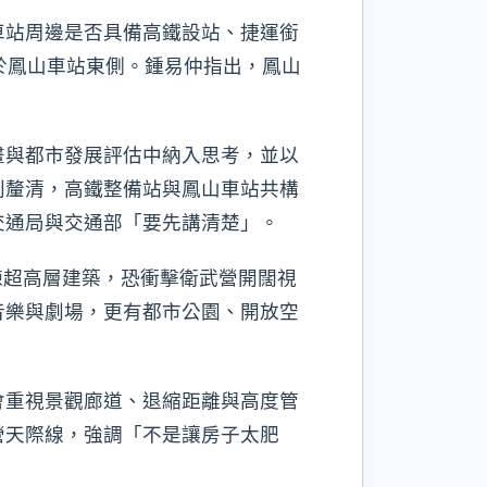
車站周邊是否具備高鐵設站、捷運銜
於鳳山車站東側。鍾易仲指出，鳳山
畫與都市發展評估中納入思考，並以
別釐清，高鐵整備站與鳳山車站共構
交通局與交通部「要先講清楚」。
5棟超高層建築，恐衝擊衛武營開闊視
音樂與劇場，更有都市公園、開放空
會重視景觀廊道、退縮距離與高度管
營天際線，強調「不是讓房子太肥