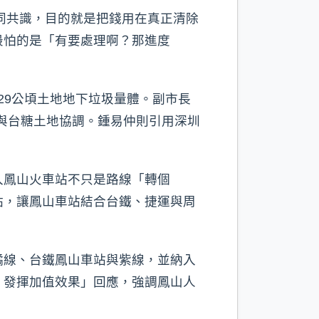
同共識，目的就是把錢用在真正清除
最怕的是「有要處理啊？那進度
29公頃土地地下垃圾量體。副市長
畫與台糖土地協調。鍾易仲則引用深圳
入鳳山火車站不只是路線「轉個
站，讓鳳山車站結合台鐵、捷運與周
橘線、台鐵鳳山車站與紫線，並納入
，發揮加值效果」回應，強調鳳山人