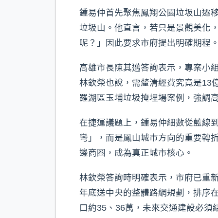
鍾易仲首先聚焦鳳翔公園垃圾山遷移
垃圾山。他直言，若只是景觀美化
呢？」因此要求市府提出明確期程
高雄市長陳其邁答詢表示，專案小組
林欽榮也說，需釐清經費究竟是13
羅湖區玉埔垃圾掩埋場案例，強調
在捷運議題上，鍾易仲細數從藍線
彎」，而是鳳山城市方向的重要轉
邊商圈，成為真正城市核心。
林欽榮答詢時明確表示，市府已重
年底送中央的整體路網規劃，排序
口約35、36萬，未來交通建設必