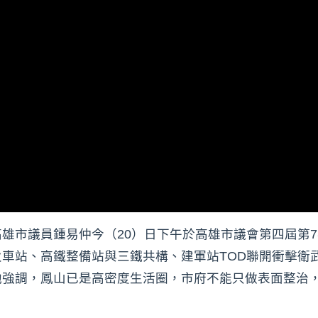
雄市議員鍾易仲今（20）日下午於高雄市議會第四屆第
車站、高鐵整備站與三鐵共構、建軍站TOD聯開衝擊衛
他強調，鳳山已是高密度生活圈，市府不能只做表面整治