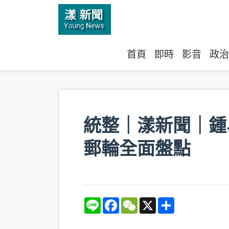
首頁
即時
影音
政治
統整｜漾新聞｜鍾
郵輪全面盤點
L
F
W
X
S
i
a
e
h
n
c
C
a
e
e
h
r