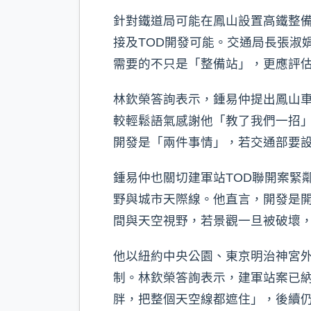
針對鐵道局可能在鳳山設置高鐵整
接及TOD開發可能。交通局長張淑
需要的不只是「整備站」，更應評
林欽榮答詢表示，鍾易仲提出鳳山
較輕鬆語氣感謝他「教了我們一招
開發是「兩件事情」，若交通部要
鍾易仲也關切建軍站TOD聯開案緊
野與城市天際線。他直言，開發是
間與天空視野，若景觀一旦被破壞
他以紐約中央公園、東京明治神宮
制。林欽榮答詢表示，建軍站案已
胖，把整個天空線都遮住」，後續