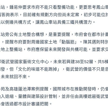
備站，鍾易仲要求市府不能只看整備功能，更要思考鳳山
娟答詢表示，目前確有規劃方向但尚未定案，初步可能位
估以側邊共構方式，讓鳳山車站具備三鐵共構潛力。
車站旁公有土地整合構想，是重要提醒，市府會在都市計
」，提醒市府要對周邊國家土地「動腦筋」。陳其邁則特
設地上整備站，市府應保留未來開發與共構可能，並要求
鄰衛武營國家藝術文化中心，未來若興建38至52層、共
開發，但「文化的味道不能跑掉」，衛武營的價值不只是
，未來就回不來。
外苑及高雄蓮池潭案例提醒，國際城市在推動開發時，仍
納入退縮、量體與建築設計管制，並非任由高樓遮蔽衛武
仍會透過都市設計審議把關。