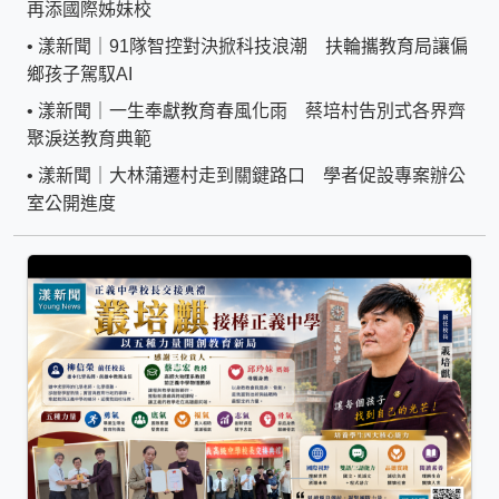
再添國際姊妹校
•
漾新聞｜91隊智控對決掀科技浪潮 扶輪攜教育局讓偏
鄉孩子駕馭AI
•
漾新聞｜一生奉獻教育春風化雨 蔡培村告別式各界齊
聚淚送教育典範
•
漾新聞｜大林蒲遷村走到關鍵路口 學者促設專案辦公
室公開進度