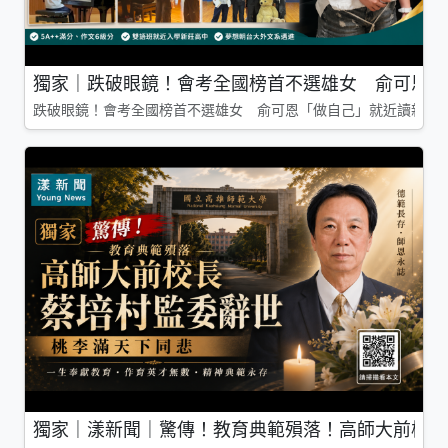
獨家｜跌破眼鏡！會考全國榜首不選雄女 俞可恩「
跌破眼鏡！會考全國榜首不選雄女 俞可恩「做自己」就近讀新莊
獨家｜漾新聞｜驚傳！教育典範殞落！高師大前校長