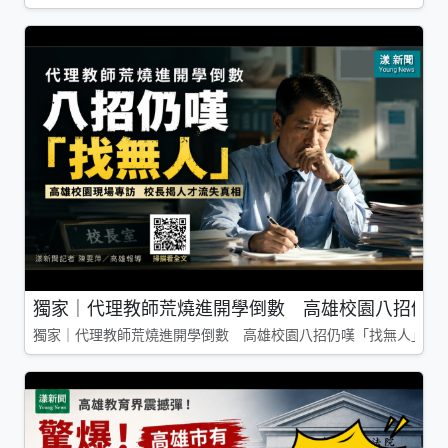
獨家｜代理教師荒燒進開學倒數 高雄校園八招仍嘆
獨家｜代理教師荒燒進開學倒數 高雄校園八招仍嘆「找無人」