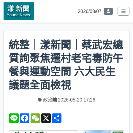
2026/08/07
統整｜漾新聞｜蔡武宏總
質詢聚焦遷村老宅毒防午
餐與運動空間 六大民生
議題全面檢視
政治
2026-05-20 17:26
L
F
W
X
S
i
a
e
h
n
c
C
a
e
e
h
r