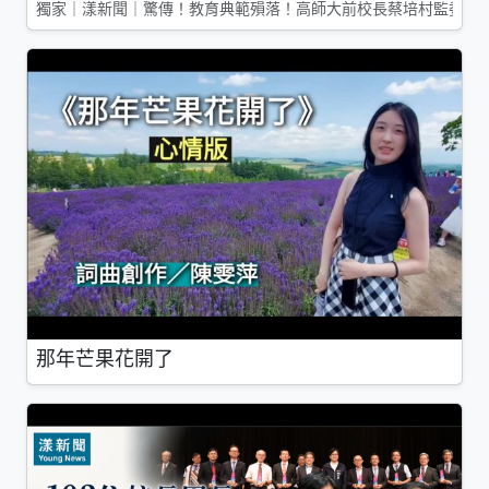
獨家｜漾新聞｜驚傳！教育典範殞落！高師大前校長蔡培村監委辭
那年芒果花開了