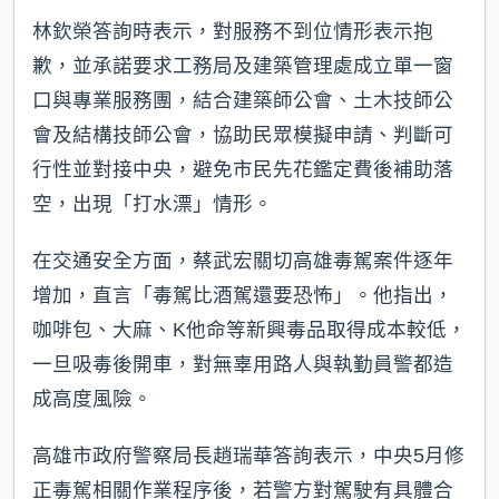
林欽榮答詢時表示，對服務不到位情形表示抱
歉，並承諾要求工務局及建築管理處成立單一窗
口與專業服務團，結合建築師公會、土木技師公
會及結構技師公會，協助民眾模擬申請、判斷可
行性並對接中央，避免市民先花鑑定費後補助落
空，出現「打水漂」情形。
在交通安全方面，蔡武宏關切高雄毒駕案件逐年
增加，直言「毒駕比酒駕還要恐怖」。他指出，
咖啡包、大麻、K他命等新興毒品取得成本較低，
一旦吸毒後開車，對無辜用路人與執勤員警都造
成高度風險。
高雄市政府警察局長趙瑞華答詢表示，中央5月修
正毒駕相關作業程序後，若警方對駕駛有具體合