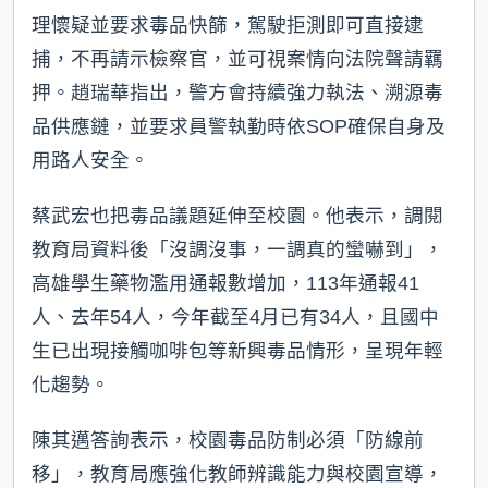
理懷疑並要求毒品快篩，駕駛拒測即可直接逮
捕，不再請示檢察官，並可視案情向法院聲請羈
押。趙瑞華指出，警方會持續強力執法、溯源毒
品供應鏈，並要求員警執勤時依SOP確保自身及
用路人安全。
蔡武宏也把毒品議題延伸至校園。他表示，調閱
教育局資料後「沒調沒事，一調真的蠻嚇到」，
高雄學生藥物濫用通報數增加，113年通報41
人、去年54人，今年截至4月已有34人，且國中
生已出現接觸咖啡包等新興毒品情形，呈現年輕
化趨勢。
陳其邁答詢表示，校園毒品防制必須「防線前
移」，教育局應強化教師辨識能力與校園宣導，