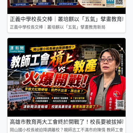
正義中學校長交棒｜叢培麒以「五氣」擘畫教育新局
正義中學校長交棒｜叢培麒以「五氣」擘畫教育新局
高雄市教育两大工會終於開戰了！校長要被拔掉親師
岡山國小校長被迫降調離校？親師志工不滿市府陳情 教師工會槓上