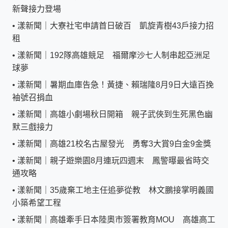
新聲接力登場
•
漾新聞｜大寮社宅申請首日破百 凱旋青樹43戶接力招
租
•
漾新聞｜192隊高雄競足 福爾摩沙七人制串起亞洲足
球夢
•
漾新聞｜暑期血庫告急！黃捷、賴瑞隆8月9日大遠百挽
袖號召捐血
•
漾新聞｜高雄小劇場秋日開箱 親子武俠到生死黑色幽
默三戲接力
•
漾新聞｜高雄21校名古屋發光 勇奪3大賞9白金9金獎
•
漾新聞｜親子遊樂園8月連玩四週末 鳳警曝最省時交
通攻略
•
漾新聞｜35歲棄工地主任追夢從教 林文鵬接掌明義國
小築希望工程
•
漾新聞｜高雄牽手日本陸奧市簽署教育MOU 高雄高工