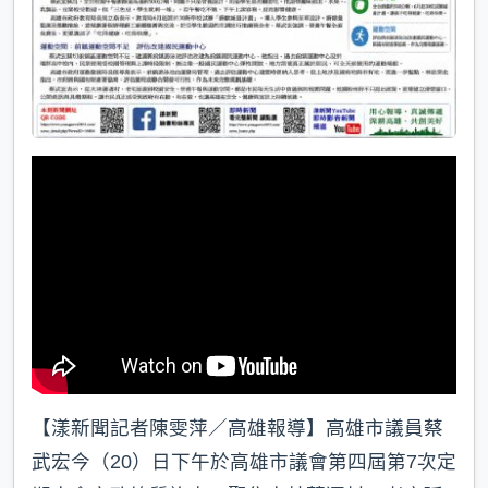
【漾新聞記者陳雯萍／高雄報導】高雄市議員蔡
武宏今（20）日下午於高雄市議會第四屆第7次定