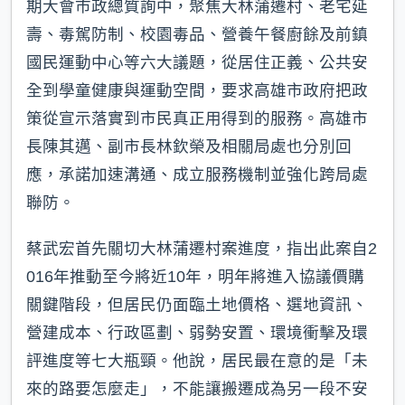
期大會市政總質詢中，聚焦大林蒲遷村、老宅延
壽、毒駕防制、校園毒品、營養午餐廚餘及前鎮
國民運動中心等六大議題，從居住正義、公共安
全到學童健康與運動空間，要求高雄市政府把政
策從宣示落實到市民真正用得到的服務。高雄市
長陳其邁、副市長林欽榮及相關局處也分別回
應，承諾加速溝通、成立服務機制並強化跨局處
聯防。
蔡武宏首先關切大林蒲遷村案進度，指出此案自2
016年推動至今將近10年，明年將進入協議價購
關鍵階段，但居民仍面臨土地價格、選地資訊、
營建成本、行政區劃、弱勢安置、環境衝擊及環
評進度等七大瓶頸。他說，居民最在意的是「未
來的路要怎麼走」，不能讓搬遷成為另一段不安