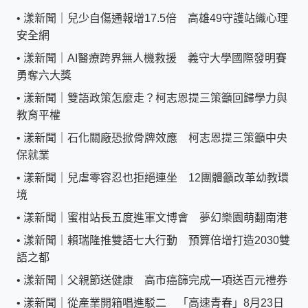
•
漾新聞｜兒少自傷通報增17.5倍 高雄49守護站織心理
安全網
•
漾新聞｜AI醫療跨界無人機救援 義守大學國際發明賽
勇奪六大獎
•
漾新聞｜雙語政策怎麼走？柯志恩提三策籲回歸學力與
教育平權
•
漾新聞｜石化關廠恐掀骨牌效應 柯志恩提三策籲中央
保就業
•
漾新聞｜兒虐零容忍也拒絕連坐 12團體籲改革幼教環
境
•
漾新聞｜蜜柑站長五度進軍文博會 夢幻樂園萌翻南港
•
漾新聞｜賴瑞隆推雙語七大行動 預算倍增打造2030雙
語之都
•
漾新聞｜父親節送健康 高市癌篩完成一項送百元禮券
•
漾新聞｜從產業開箱唱進駁二 「高速青春」8月23日