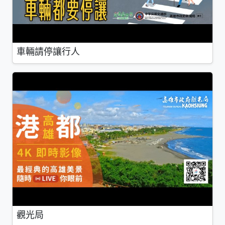
車輛請停讓行人
觀光局