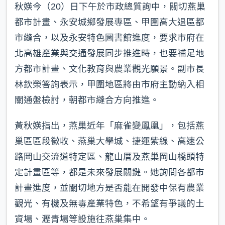
秋媖今（20）日下午於市政總質詢中，關切燕巢
都市計畫、永安城鄉發展專區、甲圍高大退區都
市縫合，以及永安特色圖書館進度，要求市府在
北高雄產業與交通發展同步推進時，也要補足地
方都市計畫、文化教育與農業觀光願景。副市長
林欽榮答詢表示，甲圍地區將由市府主動納入相
關通盤檢討，朝都市縫合方向推進。
黃秋媖指出，燕巢近年「麻雀變鳳凰」，包括燕
巢區區段徵收、燕巢大學城、捷運紫線、高速公
路岡山交流道特定區、龍山厝及燕巢岡山橋頭特
定計畫區等，都是未來發展關鍵。她詢問各都市
計畫進度，並關切地方是否能在開發中保有農業
觀光、有機及無毒產業特色，不希望有爭議的土
資場、瀝青場等設施往燕巢集中。