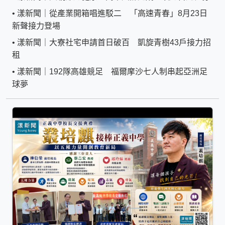
•
漾新聞｜從產業開箱唱進駁二 「高速青春」8月23日
新聲接力登場
•
漾新聞｜大寮社宅申請首日破百 凱旋青樹43戶接力招
租
•
漾新聞｜192隊高雄競足 福爾摩沙七人制串起亞洲足
球夢