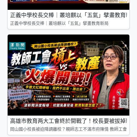
正義中學校長交棒｜叢培麒以「五氣」擘畫教育新局
正義中學校長交棒｜叢培麒以「五氣」擘畫教育新局
高雄市教育两大工會終於開戰了！校長要被拔掉親師
岡山國小校長被迫降調離校？親師志工不滿市府陳情 教師工會槓上