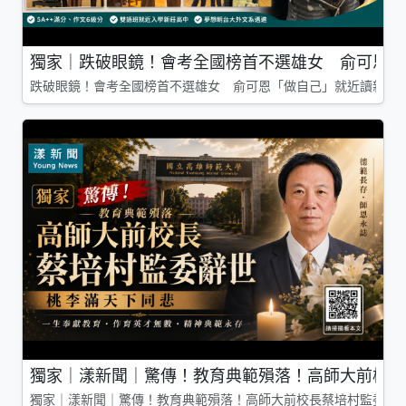
獨家｜跌破眼鏡！會考全國榜首不選雄女 俞可恩「
跌破眼鏡！會考全國榜首不選雄女 俞可恩「做自己」就近讀新莊
獨家｜漾新聞｜驚傳！教育典範殞落！高師大前校長
獨家｜漾新聞｜驚傳！教育典範殞落！高師大前校長蔡培村監委辭