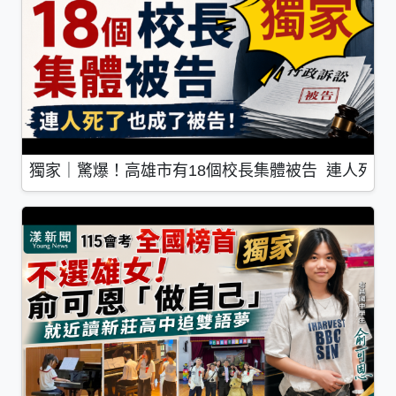
獨家｜驚爆！高雄市有18個校長集體被告 連人死了