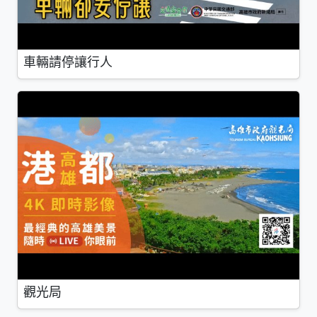
車輛請停讓行人
觀光局