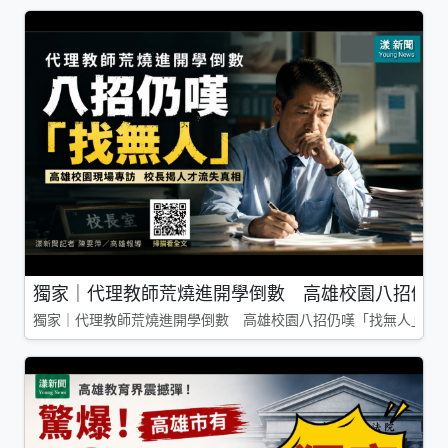
獨家｜代理教師荒燒進開學倒數 高雄校園八招仍嘆
獨家｜代理教師荒燒進開學倒數 高雄校園八招仍嘆「找無人」