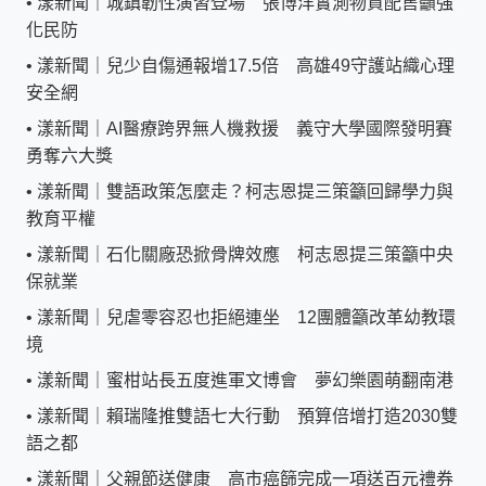
•
漾新聞｜城鎮韌性演習登場 張博洋實測物資配售籲強
化民防
•
漾新聞｜兒少自傷通報增17.5倍 高雄49守護站織心理
安全網
•
漾新聞｜AI醫療跨界無人機救援 義守大學國際發明賽
勇奪六大獎
•
漾新聞｜雙語政策怎麼走？柯志恩提三策籲回歸學力與
教育平權
•
漾新聞｜石化關廠恐掀骨牌效應 柯志恩提三策籲中央
保就業
•
漾新聞｜兒虐零容忍也拒絕連坐 12團體籲改革幼教環
境
•
漾新聞｜蜜柑站長五度進軍文博會 夢幻樂園萌翻南港
•
漾新聞｜賴瑞隆推雙語七大行動 預算倍增打造2030雙
語之都
•
漾新聞｜父親節送健康 高市癌篩完成一項送百元禮券