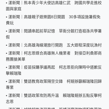
•
漾新聞｜熊本青少年大使訪高雄仁武 跨國共學走進校
園與家庭
•
漾新聞｜高雄親子遊樂園8日開園 30多項設施暑假免
費玩
•
漾新聞｜閱讀串起前草記憶 草衙分館打造祖孫共學暑
假
•
漾新聞｜北高雄海線潮旅行開跑 五大遊程深度玩漁村
•
漾新聞｜柯志恩媒合高雄無人機業者 對接亞利桑那商
務團搶美單
•
漾新聞｜疫苗採購爭議再起 柯志恩拒向陳時中道歉反
擊賴瑞隆
•
漾新聞｜雙語教育政策隔空交鋒 柯競辦籲賴瑞隆回歸
專業
•
漾新聞｜雙語政策攻防再升溫 賴瑞隆競辦五點反擊柯
志恩