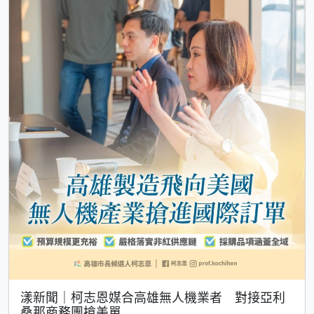
漾新聞｜柯志恩媒合高雄無人機業者 對接亞利
桑那商務團搶美單