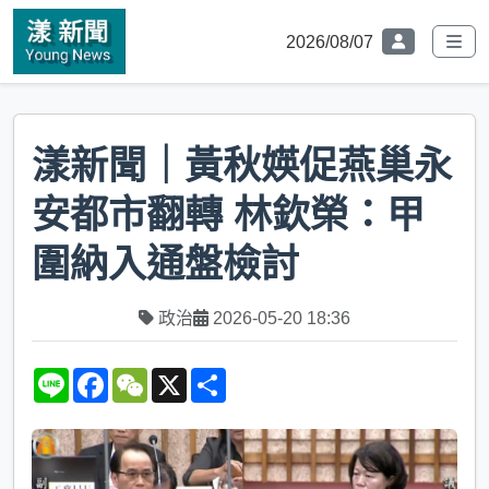
2026/08/07
漾新聞｜黃秋媖促燕巢永
安都市翻轉 林欽榮：甲
圍納入通盤檢討
政治
2026-05-20 18:36
L
F
W
X
S
i
a
e
h
n
c
C
a
e
e
h
r
b
a
e
o
t
o