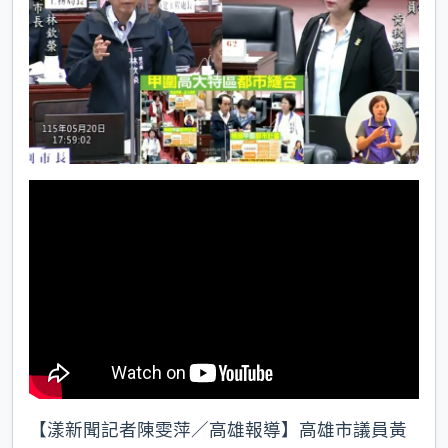
k
【漾新聞記者陳雯萍／高雄報導】高雄市議員黃