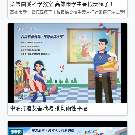
遊樂園變科學教室 高雄市學生暑假玩瘋了！
高雄市學生暑假玩瘋了！校長協會攜手義大打造暑假沉浸式學習基地
中油打造友善職場 推動兩性平權