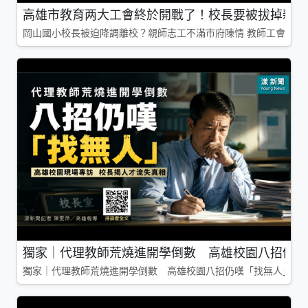
高雄市教育两大工會終於開戰了！校長要被拔掉親師
岡山國小校長被迫降調離校？親師志工不滿市府陳情 教師工會槓上
獨家｜代理教師荒燒進開學倒數 高雄校園八招仍嘆
獨家｜代理教師荒燒進開學倒數 高雄校園八招仍嘆「找無人」