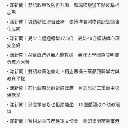
•
漾新聞｜雙語政策攻防再升溫 賴瑞隆競辦五點反擊柯
志恩
•
漾新聞｜城鎮韌性演習登場 張博洋實測物資配售籲強
化民防
•
漾新聞｜兒少自傷通報增17.5倍 高雄49守護站織心理
安全網
•
漾新聞｜AI醫療跨界無人機救援 義守大學國際發明賽
勇奪六大獎
•
漾新聞｜雙語政策怎麼走？柯志恩提三策籲回歸學力與
教育平權
•
漾新聞｜石化關廠恐掀骨牌效應 柯志恩提三策籲中央
保就業
•
漾新聞｜兒虐零容忍也拒絕連坐 12團體籲改革幼教環
境
•
漾新聞｜蜜柑站長五度進軍文博會 夢幻樂園萌翻南港