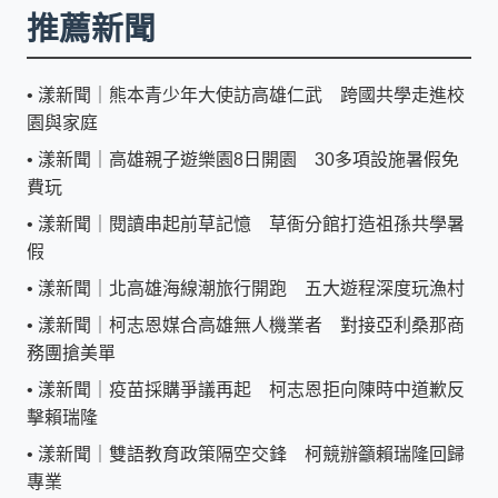
推薦新聞
•
漾新聞｜熊本青少年大使訪高雄仁武 跨國共學走進校
園與家庭
•
漾新聞｜高雄親子遊樂園8日開園 30多項設施暑假免
費玩
•
漾新聞｜閱讀串起前草記憶 草衙分館打造祖孫共學暑
假
•
漾新聞｜北高雄海線潮旅行開跑 五大遊程深度玩漁村
•
漾新聞｜柯志恩媒合高雄無人機業者 對接亞利桑那商
務團搶美單
•
漾新聞｜疫苗採購爭議再起 柯志恩拒向陳時中道歉反
擊賴瑞隆
•
漾新聞｜雙語教育政策隔空交鋒 柯競辦籲賴瑞隆回歸
專業