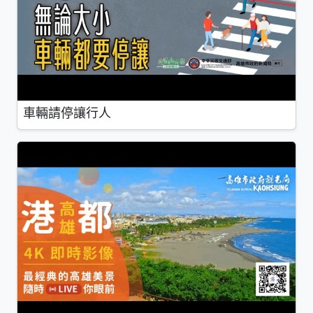
車輛請停讓行人