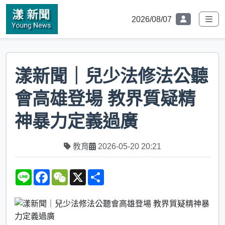
2026/08/07
漾新聞｜兒少法修法公聽
會高雄登場 教界質疑精
神暴力定義過廣
教育
2026-05-20 20:21
L
F
W
X
S
i
a
e
h
n
c
C
a
e
e
h
r
b
a
e
o
t
o