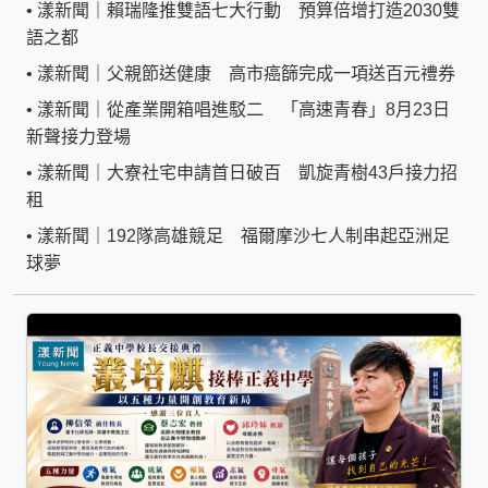
•
漾新聞｜賴瑞隆推雙語七大行動 預算倍增打造2030雙
語之都
•
漾新聞｜父親節送健康 高市癌篩完成一項送百元禮券
•
漾新聞｜從產業開箱唱進駁二 「高速青春」8月23日
新聲接力登場
•
漾新聞｜大寮社宅申請首日破百 凱旋青樹43戶接力招
租
•
漾新聞｜192隊高雄競足 福爾摩沙七人制串起亞洲足
球夢