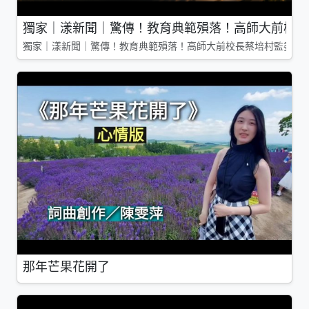
獨家｜漾新聞｜驚傳！教育典範殞落！高師大前校長
獨家｜漾新聞｜驚傳！教育典範殞落！高師大前校長蔡培村監委辭
那年芒果花開了