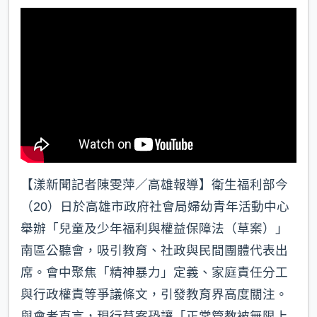
k
【漾新聞記者陳雯萍／高雄報導】衛生福利部今
（20）日於高雄市政府社會局婦幼青年活動中心
舉辦「兒童及少年福利與權益保障法（草案）」
南區公聽會，吸引教育、社政與民間團體代表出
席。會中聚焦「精神暴力」定義、家庭責任分工
與行政權責等爭議條文，引發教育界高度關注。
與會者直言，現行草案恐讓「正常管教被無限上