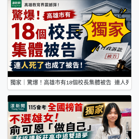
獨家｜驚爆！高雄市有18個校長集體被告 連人死了