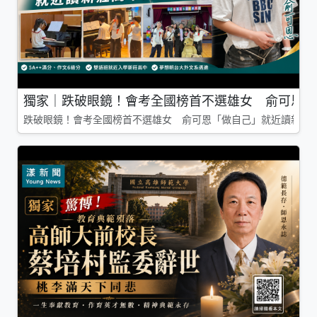
獨家｜跌破眼鏡！會考全國榜首不選雄女 俞可恩「
跌破眼鏡！會考全國榜首不選雄女 俞可恩「做自己」就近讀新莊