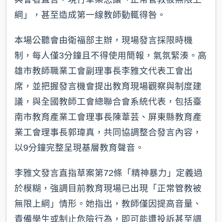
綱」，甚至造成第一線教師動輒得咎。
本場公聽會由衛福部主辦，現場發言採限時機
制，每人僅3分鐘且不得使用簡報，氣氛緊湊。高
雄市教師職業工會副理事長李雅文代表工會出
席，並把握發言機會提出教育現場觀察與制度建
議，與全國教師工會總聯合會系統代表，包括臺
南市教育產業工會理事長陳葦芸、屏東縣教育產
業工會理事長郭瑋真，共同協調整合發言內容，
以9分鐘完整呈現基層教育聲音。
李雅文發言直指草案第72條「精神暴力」定義過
於模糊，強調目前教育現場已出現「正常管教被
無限上綱」情形。她指出，教師僅因提高音量、
責備學生或制止危險行為，即可能遭投訴甚至調