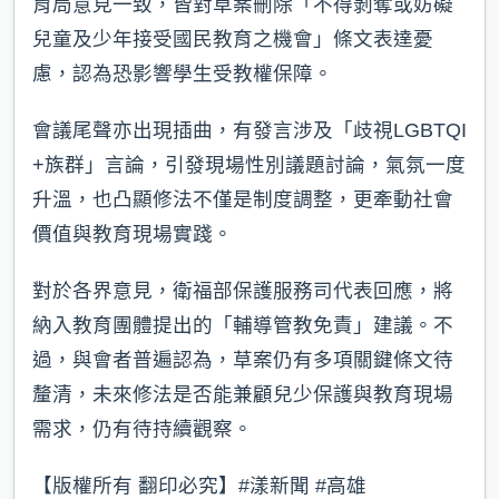
育局意見一致，皆對草案刪除「不得剝奪或妨礙
兒童及少年接受國民教育之機會」條文表達憂
慮，認為恐影響學生受教權保障。
會議尾聲亦出現插曲，有發言涉及「歧視LGBTQI
+族群」言論，引發現場性別議題討論，氣氛一度
升溫，也凸顯修法不僅是制度調整，更牽動社會
價值與教育現場實踐。
對於各界意見，衛福部保護服務司代表回應，將
納入教育團體提出的「輔導管教免責」建議。不
過，與會者普遍認為，草案仍有多項關鍵條文待
釐清，未來修法是否能兼顧兒少保護與教育現場
需求，仍有待持續觀察。
【版權所有 翻印必究】#漾新聞 #高雄