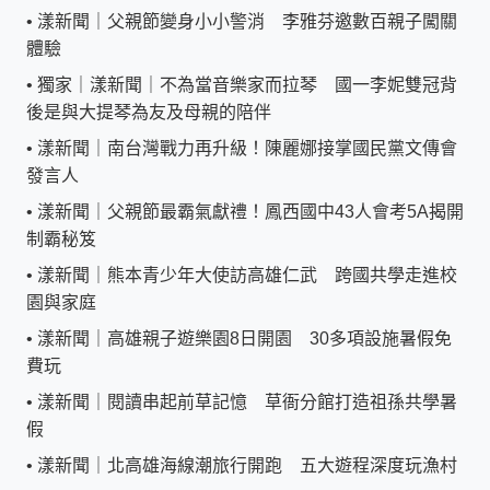
•
漾新聞｜父親節變身小小警消 李雅芬邀數百親子闖關
體驗
•
獨家｜漾新聞｜不為當音樂家而拉琴 國一李妮雙冠背
後是與大提琴為友及母親的陪伴
•
漾新聞｜南台灣戰力再升級！陳麗娜接掌國民黨文傳會
發言人
•
漾新聞｜父親節最霸氣獻禮！鳳西國中43人會考5A揭開
制霸秘笈
•
漾新聞｜熊本青少年大使訪高雄仁武 跨國共學走進校
園與家庭
•
漾新聞｜高雄親子遊樂園8日開園 30多項設施暑假免
費玩
•
漾新聞｜閱讀串起前草記憶 草衙分館打造祖孫共學暑
假
•
漾新聞｜北高雄海線潮旅行開跑 五大遊程深度玩漁村