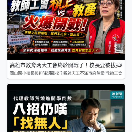
高雄市教育两大工會終於開戰了！校長要被拔掉親師
岡山國小校長被迫降調離校？親師志工不滿市府陳情 教師工會槓上