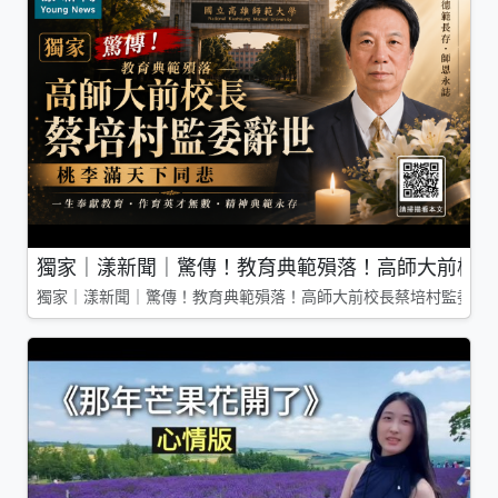
獨家｜漾新聞｜驚傳！教育典範殞落！高師大前校長
獨家｜漾新聞｜驚傳！教育典範殞落！高師大前校長蔡培村監委辭