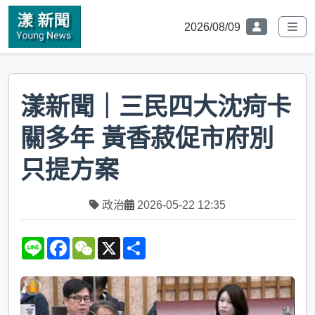
2026/08/09
漾新聞｜三民四大沈疴卡
關多年 黃香菽促市府別
只提方案
政治
2026-05-22 12:35
L
F
W
X
S
i
a
e
h
n
c
C
a
e
e
h
r
b
a
e
o
t
o