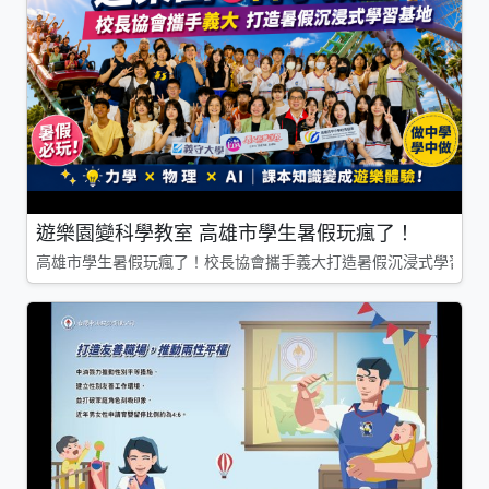
遊樂園變科學教室 高雄市學生暑假玩瘋了！
高雄市學生暑假玩瘋了！校長協會攜手義大打造暑假沉浸式學習基地