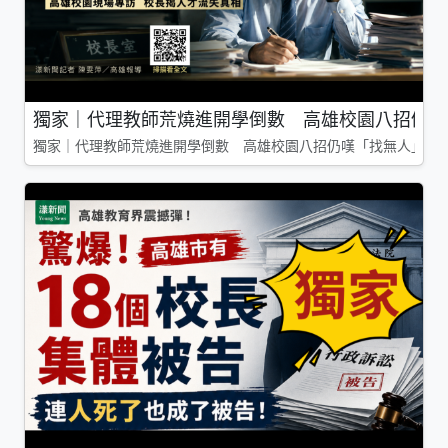
獨家｜代理教師荒燒進開學倒數 高雄校園八招仍嘆
獨家｜代理教師荒燒進開學倒數 高雄校園八招仍嘆「找無人」