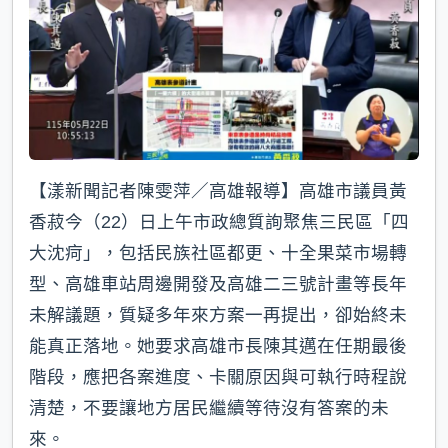
k
【漾新聞記者陳雯萍／高雄報導】高雄市議員黃
香菽今（22）日上午市政總質詢聚焦三民區「四
大沈疴」，包括民族社區都更、十全果菜市場轉
型、高雄車站周邊開發及高雄二三號計畫等長年
未解議題，質疑多年來方案一再提出，卻始終未
能真正落地。她要求高雄市長陳其邁在任期最後
階段，應把各案進度、卡關原因與可執行時程說
清楚，不要讓地方居民繼續等待沒有答案的未
來。