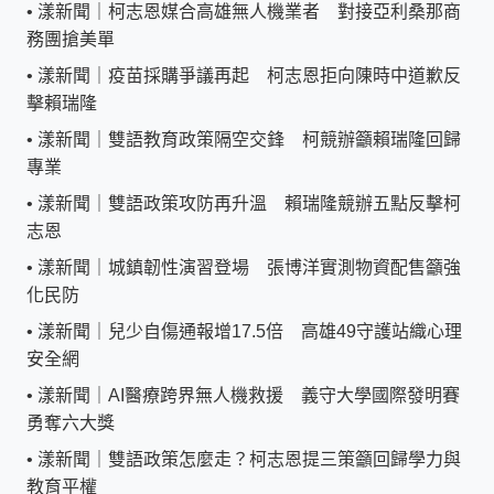
•
漾新聞｜柯志恩媒合高雄無人機業者 對接亞利桑那商
務團搶美單
•
漾新聞｜疫苗採購爭議再起 柯志恩拒向陳時中道歉反
擊賴瑞隆
•
漾新聞｜雙語教育政策隔空交鋒 柯競辦籲賴瑞隆回歸
專業
•
漾新聞｜雙語政策攻防再升溫 賴瑞隆競辦五點反擊柯
志恩
•
漾新聞｜城鎮韌性演習登場 張博洋實測物資配售籲強
化民防
•
漾新聞｜兒少自傷通報增17.5倍 高雄49守護站織心理
安全網
•
漾新聞｜AI醫療跨界無人機救援 義守大學國際發明賽
勇奪六大獎
•
漾新聞｜雙語政策怎麼走？柯志恩提三策籲回歸學力與
教育平權