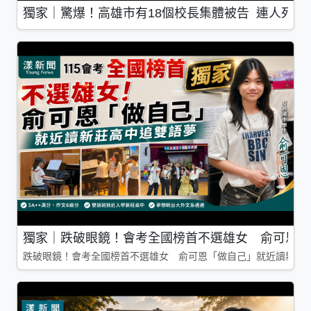
獨家｜驚爆！高雄市有18個校長集體被告 連人死了
獨家｜跌破眼鏡！會考全國榜首不選雄女 俞可恩「
跌破眼鏡！會考全國榜首不選雄女 俞可恩「做自己」就近讀新莊