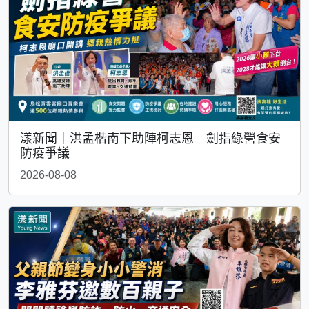
漾新聞｜洪孟楷南下助陣柯志恩 劍指綠營食安
防疫爭議
2026-08-08